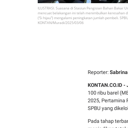
ILUSTRASI. Suasana di Stasiun Pengisian Bahan Bakar U
mencuat belakangan ini telah menimbulkan keresahan di
(‘Si hijau”) mengalami peningkatan jumlah pembeli. SPB
KONTAN/Muradi/2025/03/06
Reporter:
Sabrin
KONTAN.CO.ID -
100 ribu barel (
2025, Pertamina
SPBU yang dikelo
Pada tahap terbar