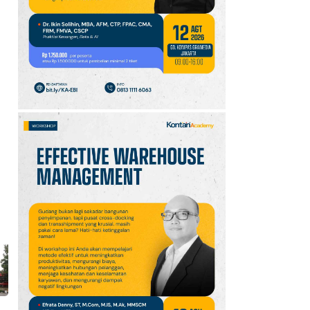
Jawa Barat Kamis (6/8):
Waspada Hujan Ringan
di 3 Wilayah
10
Intip Prakiraan Cuaca
Sumsel Kamis (6/8):
Hujan Ringan
Mendominasi, Siapkan
Payung!