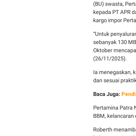
(BU) swasta, Per
kepada PT APR da
kargo impor Pert
“Untuk penyalura
sebanyak 130 MB,
Oktober mencapai 
(26/11/2025).
Ia menegaskan, ke
dan sesuai prakti
Baca Juga:
Pendi
Pertamina Patra
BBM, kelancaran d
Roberth menamba