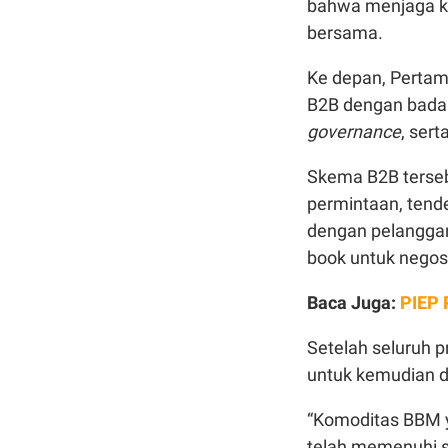
bahwa menjaga ke
bersama.
Ke depan, Pertam
B2B dengan badan
governance
, ser
Skema B2B terse
permintaan, tende
dengan pelanggan
book untuk negos
Baca Juga:
PIEP 
Setelah seluruh p
untuk kemudian d
“Komoditas BBM y
telah memenuhi s