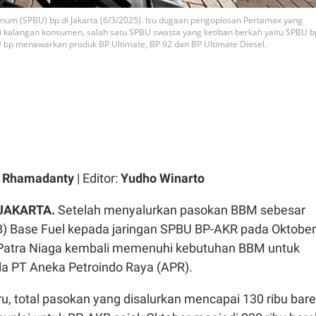
mum (SPBU) bp di Jakarta (6/3/2025). Isu dugaan pengoplosan Pertamax yang
 kalangan konsumen, salah satu SPBU swasta yang ketiban berkah yaitu SPBU b
U bp menawarkan produk BP Ultimate, BP 92 dan BP Ultimate Diesel.
a Rhamadanty
| Editor:
Yudho Winarto
 JAKARTA.
Setelah menyalurkan pasokan BBM sebesar
MB) Base Fuel kepada jaringan SPBU BP-AKR pada Oktober
 Patra Niaga kembali memenuhi kebutuhan BBM untuk
la PT Aneka Petroindo Raya (APR).
u, total pasokan yang disalurkan mencapai 130 ribu barel