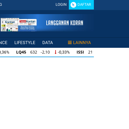
G
LOGIN
DAFTAR
NCE
LIFESTYLE
DATA
LAINNYA
LQ45
632 -2,10
ISSI
219 -1,21
0,36%
-0,33%
-0,55%
LQ45
632 -2,10
ISSI
219 -1,21
0,36%
-0,33%
-0,55%
LQ45
632 -2,10
ISSI
219 -1,21
0,36%
-0,33%
-0,55%