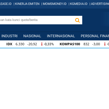
EASE.ID
|
KINERJA EMITEN
|
MOMSMONEY.ID
|
KGMEDIA.ID
|
ADVERTISIN
INDUSTRI
NASIONAL
INTERNASIONAL
PERSONAL FINA
IDX
6.330 -20,92
KOMPAS100
832 -3,00
-0,33%
-
IDX
6.330 -20,92
KOMPAS100
832 -3,00
-0,33%
-
IDX
6.330 -20,92
KOMPAS100
832 -3,00
-0,33%
-