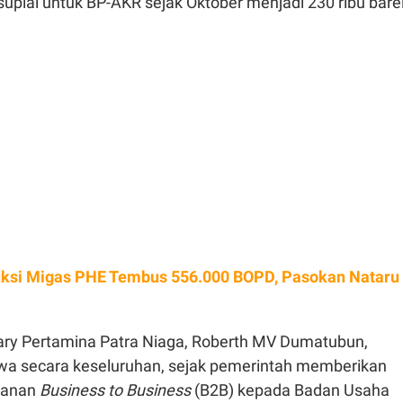
suplai untuk BP-AKR sejak Oktober menjadi 230 ribu barel
ksi Migas PHE Tembus 556.000 BOPD, Pasokan Nataru
ary Pertamina Patra Niaga, Roberth MV Dumatubun,
a secara keseluruhan, sejak pemerintah memberikan
yanan
Business to Business
(B2B) kepada Badan Usaha