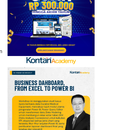
6
Promo Superindo 6–12
Agustus 2026
Jabodetabek &
Palembang, Diskon
Melon Fujisawa 45%
n
7
Oppo A7 Pro Max Rilis
dengan Baterai 10.000
mAh, Terbesar
Sepanjang Sejarah Oppo
8
Jadwal Persija vs Arema
FC Perebutan Juara 3
Piala Presiden 2026,
Kick-off Sore Ini
9
Simak Prakiraan Cuaca