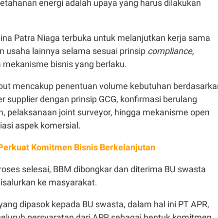
tahanan energi adalah upaya yang harus dilakukan
ina Patra Niaga terbuka untuk melanjutkan kerja sama
 usaha lainnya selama sesuai prinsip
compliance,
ta mekanisme bisnis yang berlaku.
but mencakup penentuan volume kebutuhan berdasarka
r supplier dengan prinsip GCG, konfirmasi berulang
, pelaksanaan joint surveyor, hingga mekanisme open
iasi aspek komersial.
Perkuat Komitmen Bisnis Berkelanjutan
roses selesai, BBM dibongkar dan diterima BU swasta
isalurkan ke masyarakat.
ang dipasok kepada BU swasta, dalam hal ini PT APR,
eluruh persyaratan dari APR sebagai bentuk komitmen