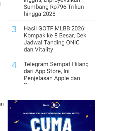
M
Sumbang Rp796 Triliun
hingga 2028
3
Hasil GOTF MLBB 2026:
Kompak ke 8 Besar, Cek
Jadwal Tanding ONIC
dan Vitality
4
Telegram Sempat Hilang
dari App Store, Ini
Penjelasan Apple dan
Durov
5
Link dan Syarat
an
Dokumen Pendaftaran
Pandang Istana untuk
Ikut Upacara HUT Ke-81
RI