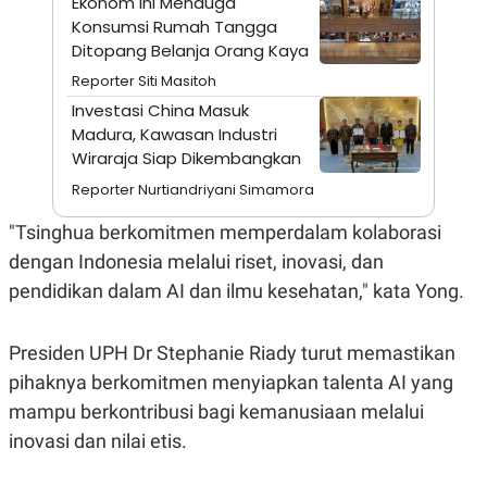
Ekonom Ini Menduga
A
I
Konsumsi Rumah Tangga
S
V
K
E
Ditopang Belanja Orang Kaya
E
M
Reporter Siti Masitoh
E
Investasi China Masuk
N
T
Madura, Kawasan Industri
E
Wiraraja Siap Dikembangkan
R
I
Reporter Nurtiandriyani Simamora
A
N
"Tsinghua berkomitmen memperdalam kolaborasi
L
dengan Indonesia melalui riset, inovasi, dan
E
S
pendidikan dalam AI dan ilmu kesehatan," kata Yong.
T
A
R
I
Presiden UPH Dr Stephanie Riady turut memastikan
pihaknya berkomitmen menyiapkan talenta AI yang
KANAL
mampu berkontribusi bagi kemanusiaan melalui
inovasi dan nilai etis.
P
I
U
M