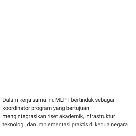
E
E
H
S
A
T
T
Y
A
L
N
E
E
A
N
N
G
A
L
L
I
I
S
S
H
I
S
E
K
X
O
E
L
C
O
U
M
T
Dalam kerja sama ini, MLPT bertindak sebagai
I
koordinator program yang bertujuan
V
E
mengintegrasikan riset akademik, infrastruktur
C
O
teknologi, dan implementasi praktis di kedua negara.
R
N