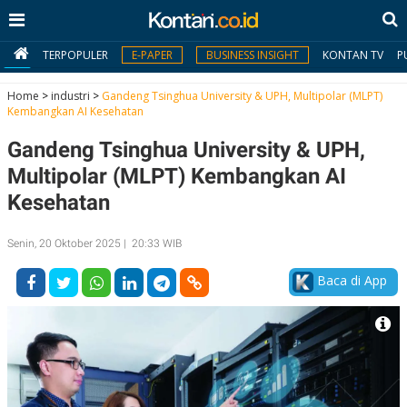
TERPOPULER
E-PAPER
BUSINESS INSIGHT
KONTAN TV
P
Home
>
industri
>
Gandeng Tsinghua University & UPH, Multipolar (MLPT)
Kembangkan AI Kesehatan
MY
Gandeng Tsinghua University & UPH,
KONTAN
Multipolar (MLPT) Kembangkan AI
Daftar
Kesehatan
Masuk
Senin, 20 Oktober 2025 | 20:33 WIB
Baca di App
BERITA
I
N
N
A
V
S
E
I
S
O
T
N