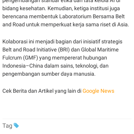
pengembangan standar etika dan tata kelola AI di
C
L
A
E
bidang kesehatan. Kemudian, ketiga institusi juga
D
A
E
S
berencana membentuk Laboratorium Bersama Belt
M
E
and Road untuk memperkuat kerja sama riset di Asia.
Y
.
I
D
Kolaborasi ini menjadi bagian dari inisiatif strategis
L
K
A
I
Belt and Road Initiative (BRI) dan Global Maritime
N
N
G
E
Fulcrum (GMF) yang mempererat hubungan
G
R
Indonesia–China dalam sains, teknologi, dan
A
J
N
A
pengembangan sumber daya manusia.
A
E
N
M
C
I
Cek Berita dan Artikel yang lain di
Google News
E
T
T
E
A
N
K
E
A
P
D
A
V
Tag
P
E
E
R