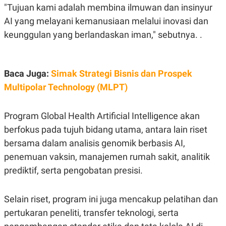
S
A
"Tujuan kami adalah membina ilmuwan dan insinyur
A
G
T
E
AI yang melayani kemanusiaan melalui inovasi dan
D
S
keunggulan yang berlandaskan iman," sebutnya. .
A
T
A
K
L
O
I
Baca Juga:
Simak Strategi Bisnis dan Prospek
N
P
Multipolar Technology (MLPT)
T
S
A
U
N
S
T
Program Global Health Artificial Intelligence akan
V
berfokus pada tujuh bidang utama, antara lain riset
bersama dalam analisis genomik berbasis AI,
JARINGAN
penemuan vaksin, manajemen rumah sakit, analitik
prediktif, serta pengobatan presisi.
K
P
O
R
N
E
T
S
Selain riset, program ini juga mencakup pelatihan dan
A
S
pertukaran peneliti, transfer teknologi, serta
N
R
A
E