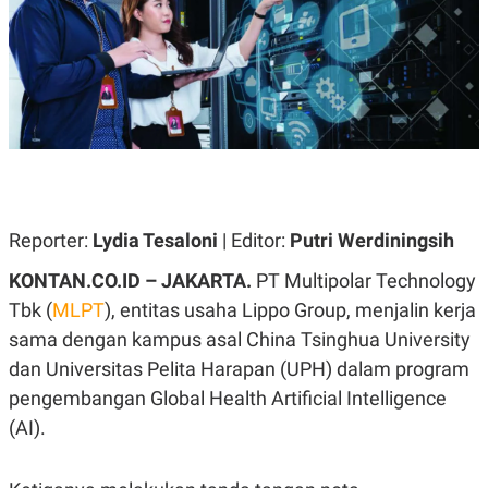
A
A
S
L
I
K
I
E
N
U
D
A
U
N
S
G
T
A
R
N
I
P
I
Reporter:
Lydia Tesaloni
| Editor:
Putri Werdiningsih
E
N
L
T
KONTAN.CO.ID – JAKARTA.
PT Multipolar Technology
U
E
A
R
Tbk (
MLPT
), entitas usaha Lippo Group, menjalin kerja
N
N
G
A
sama dengan kampus asal China Tsinghua University
U
S
dan Universitas Pelita Harapan (UPH) dalam program
S
I
A
O
pengembangan Global Health Artificial Intelligence
H
N
A
A
(AI).
L
P
R
E
E