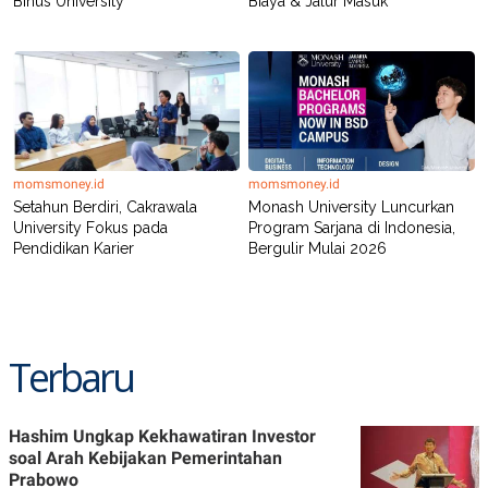
Binus University
Biaya & Jalur Masuk
POLICY
momsmoney.id
momsmoney.id
Setahun Berdiri, Cakrawala
Monash University Luncurkan
University Fokus pada
Program Sarjana di Indonesia,
Pendidikan Karier
Bergulir Mulai 2026
Terbaru
Hashim Ungkap Kekhawatiran Investor
soal Arah Kebijakan Pemerintahan
Prabowo