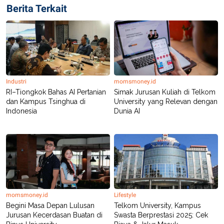
R
T
Berita Terkait
I
S
I
N
G
K
G
M
E
Industri
momsmoney.id
D
RI–Tiongkok Bahas AI Pertanian
Simak Jurusan Kuliah di Telkom
I
dan Kampus Tsinghua di
University yang Relevan dengan
A
Indonesia
Dunia AI
.
I
D
SITEMAP
PROFILE
TERM
OF
USE
PEDOMAN
momsmoney.id
Lifestyle
PEMBERITAAN
Begini Masa Depan Lulusan
Telkom University, Kampus
SIBER
Jurusan Kecerdasan Buatan di
Swasta Berprestasi 2025: Cek
PRIVACY