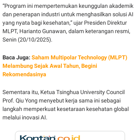
E
“Program ini mempertemukan keunggulan akademik
R
dan penerapan industri untuk menghasilkan solusi AI
F
B
O
U
yang nyata bagi kesehatan,” ujar Presiden Direktur
K
S
U
I
MLPT, Harianto Gunawan, dalam keterangan resmi,
S
N
Senin (20/10/2025).
E
S
S
I
Baca Juga:
Saham Multipolar Technology (MLPT)
N
S
Melambung Sejak Awal Tahun, Begini
I
Rekomendasinya
G
H
T
Sementara itu, Ketua Tsinghua University Council
S
B
T
E
Prof. Qiu Yong menyebut kerja sama ini sebagai
O
L
C
A
langkah memperkuat kesetaraan kesehatan global
K
N
melalui inovasi AI.
S
J
E
A
T
O
U
N
P