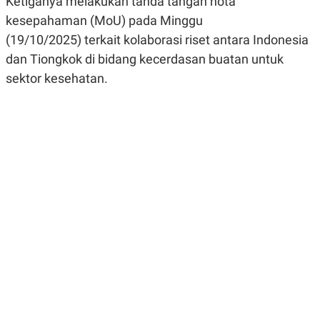
Ketiganya melakukan tanda tangan nota
R
G
kesepahaman (MoU) pada Minggu
S
I
O
O
(19/10/2025) terkait kolaborasi riset antara Indonesia
N
N
A
A
dan Tiongkok di bidang kecerdasan buatan untuk
L
L
sektor kesehatan.
F
I
N
A
N
C
E
Y
C
A
A
N
R
G
I
T
T
E
A
R
H
.
U
.
.
K
L
E
I
S
F