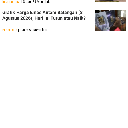
C
L
Internasional
| 3 Jam 29 Menit lalu
A
E
D
A
Grafik Harga Emas Antam Batangan (8
E
S
Agustus 2026), Hari Ini Turun atau Naik?
M
E
Y
.
I
Pusat Data
| 3 Jam 53 Menit lalu
D
L
K
A
I
N
N
G
E
G
R
A
J
N
A
A
E
N
M
C
I
E
T
T
E
A
N
K
E
A
P
D
A
V
P
E
E
R