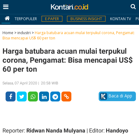
TERPOPULER
E-PAPER
BUSINESS INSIGHT
KONTAN TV
P
Home
>
industri
>
Harga batubara acuan mulai terpukul corona, Pengamat:
Bisa mencapai US$ 60 per ton
MY
Harga batubara acuan mulai terpukul
KONTAN
corona, Pengamat: Bisa mencapai US$
Daftar
60 per ton
Masuk
Selasa, 07 April 2020 | 20:58 WIB
Baca di App
BERITA
I
N
N
A
V
S
E
I
Reporter:
Ridwan Nanda Mulyana
| Editor:
Handoyo
S
O
T
N