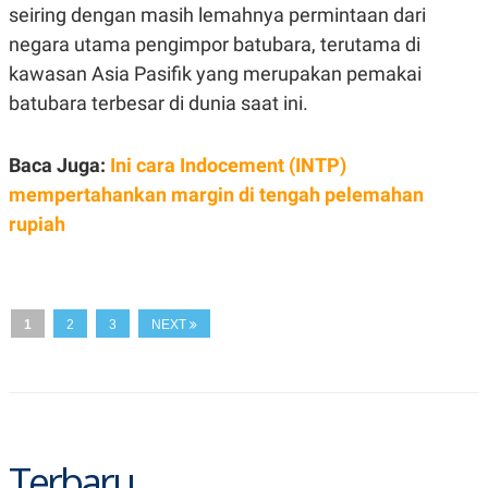
seiring dengan masih lemahnya permintaan dari
N
S
E
E
negara utama pengimpor batubara, terutama di
W
R
kawasan Asia Pasifik yang merupakan pemakai
S
E
S
M
batubara terbesar di dunia saat ini.
E
O
T
N
U
I
P
A
Baca Juga:
Ini cara Indocement (INTP)
A
K
mempertahankan margin di tengah pelemahan
D
I
rupiah
V
L
A
S
K
O
R
1
2
3
NEXT
P
O
R
A
S
I
K
N
I
A
Terbaru
L
T