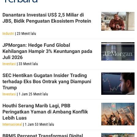
A
I
S
V
K
E
Danantara Investasi US$ 2,5 Miliar di
E
JBS, Bidik Penguatan Ekosistem Protein
M
E
N
Industri
| 23 Menit lalu
T
E
JPMorgan: Hedge Fund Global
R
Kehilangan Hampir 3% Keuntungan pada
I
A
Juli 2026
N
Investasi
| 33 Menit lalu
L
E
SEC Hentikan Gugatan Insider Trading
S
terhadap Eks Bos Ontrak yang Diampuni
T
Trump
A
R
Investasi
| 1 Jam 25 Menit lalu
I
Houthi Serang Marib Lagi, PBB
Peringatkan Yaman di Ambang Konflik
KANAL
Lebih Luas
Internasional
| 1 Jam 53 Menit lalu
P
I
U
M
BRMS Percepat Transformasi Digital,