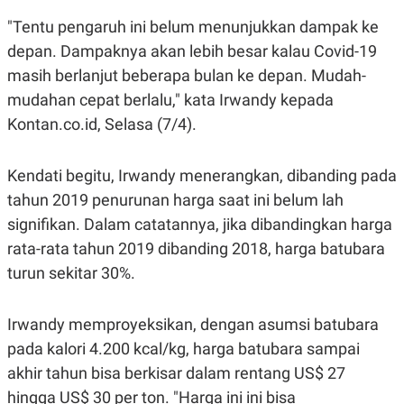
R
G
"Tentu pengaruh ini belum menunjukkan dampak ke
S
I
O
O
depan. Dampaknya akan lebih besar kalau Covid-19
N
N
A
A
masih berlanjut beberapa bulan ke depan. Mudah-
L
L
mudahan cepat berlalu," kata Irwandy kepada
F
I
Kontan.co.id, Selasa (7/4).
N
A
N
C
Kendati begitu, Irwandy menerangkan, dibanding pada
E
tahun 2019 penurunan harga saat ini belum lah
Y
C
signifikan. Dalam catatannya, jika dibandingkan harga
A
A
N
R
rata-rata tahun 2019 dibanding 2018, harga batubara
G
I
T
T
turun sekitar 30%.
E
A
R
H
.
U
Irwandy memproyeksikan, dengan asumsi batubara
.
.
pada kalori 4.200 kcal/kg, harga batubara sampai
K
L
akhir tahun bisa berkisar dalam rentang US$ 27
E
I
S
F
hingga US$ 30 per ton. "Harga ini ini bisa