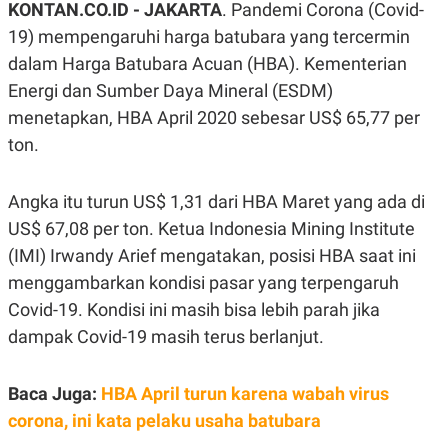
KONTAN.CO.ID -
JAKARTA
. Pandemi Corona (Covid-
A
A
S
L
19) mempengaruhi harga batubara yang tercermin
I
dalam Harga Batubara Acuan (HBA). Kementerian
K
I
Energi dan Sumber Daya Mineral (ESDM)
E
N
U
D
menetapkan, HBA April 2020 sebesar US$ 65,77 per
A
U
N
S
ton.
G
T
A
R
N
I
Angka itu turun US$ 1,31 dari HBA Maret yang ada di
P
I
US$ 67,08 per ton. Ketua Indonesia Mining Institute
E
N
L
T
(IMI) Irwandy Arief mengatakan, posisi HBA saat ini
U
E
A
R
menggambarkan kondisi pasar yang terpengaruh
N
N
G
A
Covid-19. Kondisi ini masih bisa lebih parah jika
U
S
dampak Covid-19 masih terus berlanjut.
S
I
A
O
H
N
A
A
Baca Juga:
HBA April turun karena wabah virus
L
corona, ini kata pelaku usaha batubara
P
R
E
E