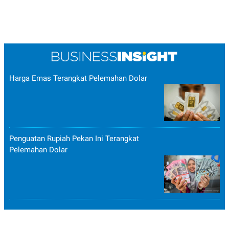
R
T
I
S
I
N
G
K
G
M
Harga Emas Terangkat Pelemahan Dolar
E
D
I
A
.
I
D
Penguatan Rupiah Pekan Ini Terangkat
Pelemahan Dolar
SITEMAP
PROFILE
TERM
OF
USE
PEDOMAN
PEMBERITAAN
SIBER
PRIVACY