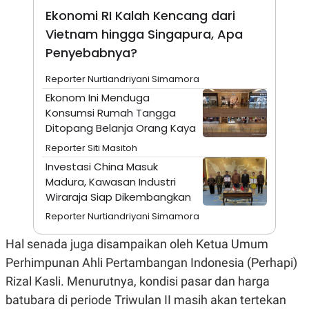
E
Ekonomi RI Kalah Kencang dari
R
Vietnam hingga Singapura, Apa
F
B
O
U
Penyebabnya?
K
S
U
I
S
N
Reporter Nurtiandriyani Simamora
E
Ekonom Ini Menduga
S
S
Konsumsi Rumah Tangga
I
Ditopang Belanja Orang Kaya
N
S
Reporter Siti Masitoh
I
G
Investasi China Masuk
H
Madura, Kawasan Industri
T
Wiraraja Siap Dikembangkan
S
B
T
E
Reporter Nurtiandriyani Simamora
O
L
C
A
Hal senada juga disampaikan oleh Ketua Umum
K
N
S
J
Perhimpunan Ahli Pertambangan Indonesia (Perhapi)
E
A
Rizal Kasli. Menurutnya, kondisi pasar dan harga
T
O
U
N
batubara di periode Triwulan II masih akan tertekan
P