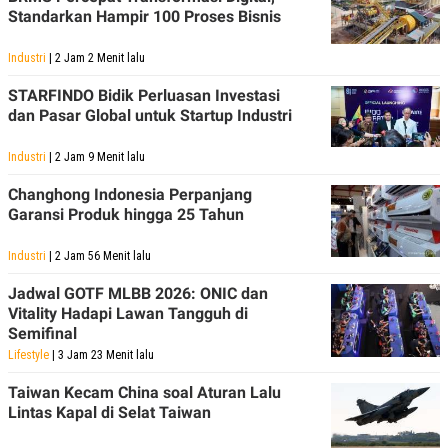
S
A
Standarkan Hampir 100 Proses Bisnis
A
G
T
E
D
S
Industri
| 2 Jam 2 Menit lalu
A
T
STARFINDO Bidik Perluasan Investasi
A
dan Pasar Global untuk Startup Industri
K
L
O
I
Industri
| 2 Jam 9 Menit lalu
N
P
T
S
A
U
Changhong Indonesia Perpanjang
N
S
Garansi Produk hingga 25 Tahun
T
V
Industri
| 2 Jam 56 Menit lalu
Jadwal GOTF MLBB 2026: ONIC dan
JARINGAN
Vitality Hadapi Lawan Tangguh di
Semifinal
K
P
Lifestyle
| 3 Jam 23 Menit lalu
O
R
N
E
T
S
Taiwan Kecam China soal Aturan Lalu
A
S
Lintas Kapal di Selat Taiwan
N
R
A
E