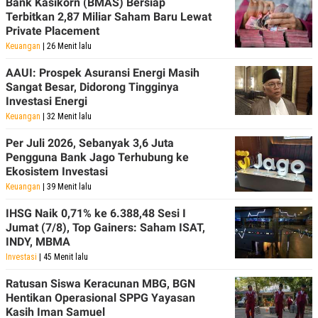
Bank Kasikorn (BMAS) Bersiap
R
T
Terbitkan 2,87 Miliar Saham Baru Lewat
I
S
Private Placement
I
Keuangan
| 26 Menit lalu
N
G
AAUI: Prospek Asuransi Energi Masih
K
Sangat Besar, Didorong Tingginya
G
Investasi Energi
M
E
Keuangan
| 32 Menit lalu
D
I
Per Juli 2026, Sebanyak 3,6 Juta
A
Pengguna Bank Jago Terhubung ke
.
Ekosistem Investasi
I
D
Keuangan
| 39 Menit lalu
IHSG Naik 0,71% ke 6.388,48 Sesi I
Jumat (7/8), Top Gainers: Saham ISAT,
SITEMAP
PROFILE
TERM
INDY, MBMA
OF
Investasi
| 45 Menit lalu
USE
PEDOMAN
Ratusan Siswa Keracunan MBG, BGN
PEMBERITAAN
Hentikan Operasional SPPG Yayasan
SIBER
Kasih Iman Samuel
PRIVACY