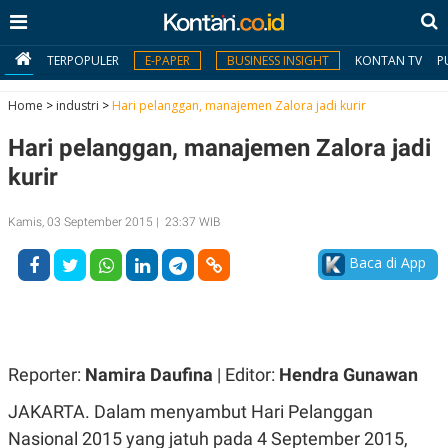
TERPOPULER
E-PAPER
BUSINESS INSIGHT
KONTAN TV
P
Home
>
industri
>
Hari pelanggan, manajemen Zalora jadi kurir
Hari pelanggan, manajemen Zalora jadi
MY
KONTAN
kurir
Daftar
Kamis, 03 September 2015 | 23:37 WIB
Masuk
Baca di App
BERITA
I
N
Reporter:
Namira Daufina
| Editor:
Hendra Gunawan
N
A
V
S
JAKARTA. Dalam menyambut Hari Pelanggan
E
I
S
O
Nasional 2015 yang jatuh pada 4 September 2015,
T
N