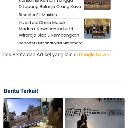
Konsumsi Rumah Tangga
A
I
Ditopang Belanja Orang Kaya
S
V
K
E
Reporter Siti Masitoh
E
M
Investasi China Masuk
E
Madura, Kawasan Industri
N
T
Wiraraja Siap Dikembangkan
E
Reporter Nurtiandriyani Simamora
R
I
A
Cek Berita dan Artikel yang lain di
Google News
N
L
E
S
T
A
R
Berita Terkait
I
KANAL
P
I
U
M