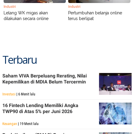
C
L
A
E
Industri
Industri
D
A
Lelang WK migas akan
Pertumbuhan belanja online
E
S
dilakukan secara online
terus berlipat
M
E
Y
.
I
D
L
K
A
I
N
N
Terbaru
G
E
G
R
A
J
N
A
Saham VIVA Berpeluang Rerating, Nilai
A
E
N
M
Kepemilikan di MDIA Belum Tercermin
C
I
E
T
Investasi
| 6 Menit lalu
T
E
A
N
K
16 Fintech Lending Memiliki Angka
TWP90 di Atas 5% per Juni 2026
E
A
P
D
A
V
Keuangan
| 19 Menit lalu
P
E
E
R