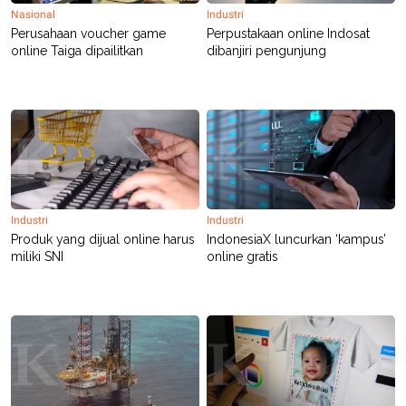
S
A
Nasional
Industri
A
G
Perusahaan voucher game
Perpustakaan online Indosat
T
E
D
S
online Taiga dipailitkan
dibanjiri pengunjung
A
T
A
K
L
O
I
N
P
T
S
A
U
N
S
T
V
Industri
Industri
Produk yang dijual online harus
IndonesiaX luncurkan ‘kampus’
miliki SNI
online gratis
JARINGAN
K
P
O
R
N
E
T
S
A
S
N
R
A
E