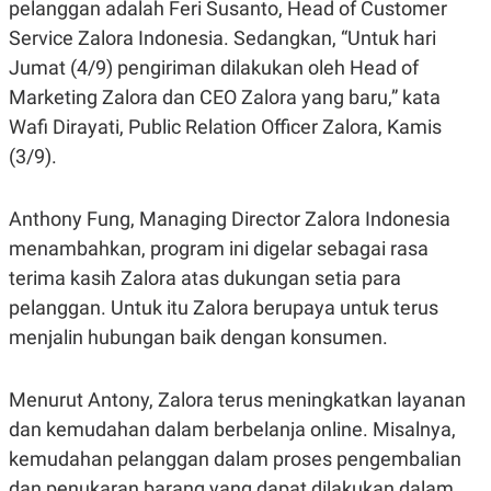
E
E
pelanggan adalah Feri Susanto, Head of Customer
H
S
Service Zalora Indonesia. Sedangkan, “Untuk hari
A
T
T
Y
Jumat (4/9) pengiriman dilakukan oleh Head of
A
L
N
E
Marketing Zalora dan CEO Zalora yang baru,” kata
E
A
Wafi Dirayati, Public Relation Officer Zalora, Kamis
N
N
G
A
(3/9).
L
L
I
I
S
S
Anthony Fung, Managing Director Zalora Indonesia
H
I
S
menambahkan, program ini digelar sebagai rasa
E
K
terima kasih Zalora atas dukungan setia para
X
O
E
L
pelanggan. Untuk itu Zalora berupaya untuk terus
C
O
menjalin hubungan baik dengan konsumen.
U
M
T
I
V
Menurut Antony, Zalora terus meningkatkan layanan
E
C
dan kemudahan dalam berbelanja online. Misalnya,
O
kemudahan pelanggan dalam proses pengembalian
R
N
dan penukaran barang yang dapat dilakukan dalam