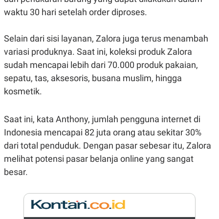
E
R
waktu 30 hari setelah order diproses.
F
B
O
U
Selain dari sisi layanan, Zalora juga terus menambah
K
S
U
I
variasi produknya. Saat ini, koleksi produk Zalora
S
N
E
sudah mencapai lebih dari 70.000 produk pakaian,
S
sepatu, tas, aksesoris, busana muslim, hingga
S
I
kosmetik.
N
S
I
G
Saat ini, kata Anthony, jumlah pengguna internet di
H
Indonesia mencapai 82 juta orang atau sekitar 30%
T
dari total penduduk. Dengan pasar sebesar itu, Zalora
S
B
T
E
melihat potensi pasar belanja online yang sangat
O
L
C
A
besar.
K
N
S
J
E
A
T
O
U
N
P