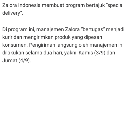
A
A
Zalora Indonesia membuat program bertajuk “special
S
L
delivery”.
I
K
I
E
N
Di program ini, manajemen Zalora “bertugas” menjadi
U
D
A
U
kurir dan mengirimkan produk yang dipesan
N
S
G
T
konsumen. Pengiriman langsung oleh manajemen ini
A
R
dilakukan selama dua hari, yakni Kamis (3/9) dan
N
I
Jumat (4/9).
P
I
E
N
L
T
U
E
A
R
N
N
G
A
U
S
S
I
A
O
H
N
A
A
L
P
R
E
E