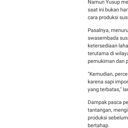
Namun Yusup meny
saat ini bukan ha
cara produksi sus
Pasalnya, menurut
swasembada susu 
ketersediaan lah
terutama di wila
pemukiman dan p
"Kemudian, perce
karena sapi impor
yang terbatas," la
Dampak pasca pen
tantangan, mengin
produksi sebelum
bertahap.