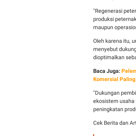
"Regenerasi pete
produksi peternak
maupun operasiona
Oleh karena itu, u
menyebut dukunga
dioptimalkan seb
Baca Juga:
Pelem
Komersial Palin
"Dukungan pembia
ekosistem usaha
peningkatan produ
Cek Berita dan Art