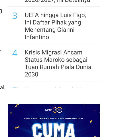
g
3
UEFA hingga Luis Figo,
Ini Daftar Pihak yang
Menentang Gianni
Infantino
,
4
Krisis Migrasi Ancam
Status Maroko sebagai
Tuan Rumah Piala Dunia
2030
5
al
Kontroversi Coach Hong
Myung-bo Berlanjut,
Polisi Geledah Federasi
Sepak Bola Korsel
6
Arsenal Perpanjang
Kerja Sama dengan