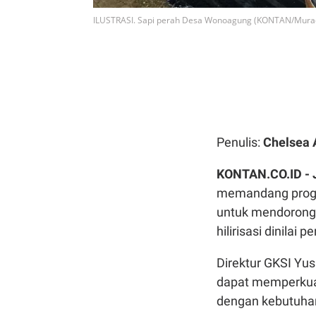
ILUSTRASI. Sapi perah Desa Wonoagung (KONTAN/Mura
Penulis:
Chelsea 
KONTAN.CO.ID -
memandang progra
untuk mendorong 
hilirisasi dinilai
Direktur GKSI Yus
dapat memperkuat
dengan kebutuhan