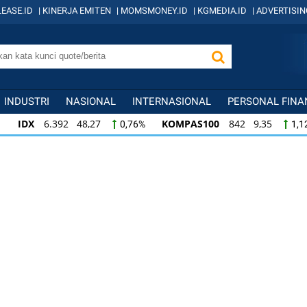
EASE.ID
|
KINERJA EMITEN
|
MOMSMONEY.ID
|
KGMEDIA.ID
|
ADVERTISIN
INDUSTRI
NASIONAL
INTERNASIONAL
PERSONAL FINA
IDX
6.392 48,27
KOMPAS100
842 9,35
0,76%
1,1
KOMPAS100
842 9,35
LQ45
639 7,95
1,12%
1,26
LQ45
639 7,95
ISSI
222 2,35
IDX3
1,26%
1,07%