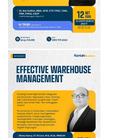
GOTF MLBB 2026: ONIC
dan Vitality Bersiap
Amankan Semifinal