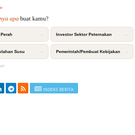
MU
inya apa
buat kamu?
 Perah
→
Investor Sektor Peternakan
→
olahan Susu
→
Pemerintah/Pembuat Kebijakan
→
ogin
INDEKS BERITA