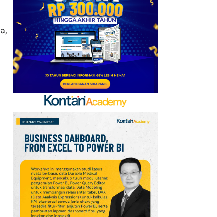
Emirates hingga 2033, Ini
Detail Kemitraannya
a,
7
FIFA Akhirnya Cairkan
Hadiah Timnas Yordania
yang Tertunda 8 Bulan
8
Cek Kode Redeem EA FC
Mobile Update 7 Agustus
2026: Klaim Ribuan
Gems Gratis!
9
Promo JSM Alfamart 7–
9 Agustus 2026, Minyak
Goreng 2 Liter Mulai
Rp41.500
10
Jadwal Perempat Final