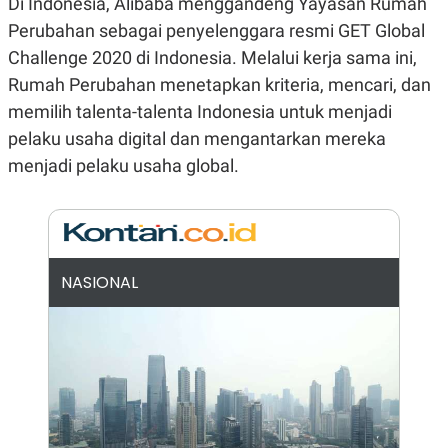
Di Indonesia, Alibaba menggandeng Yayasan Rumah
N
S
Perubahan sebagai penyelenggara resmi GET Global
E
E
W
R
Challenge 2020 di Indonesia. Melalui kerja sama ini,
S
E
Rumah Perubahan menetapkan kriteria, mencari, dan
S
M
E
O
memilih talenta-talenta Indonesia untuk menjadi
T
N
U
I
pelaku usaha digital dan mengantarkan mereka
P
A
menjadi pelaku usaha global.
A
K
D
I
V
L
A
S
K
O
NASIONAL
R
P
O
R
A
S
I
K
N
I
A
L
T