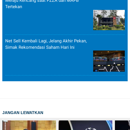
Melaju Kencang saat PZZA dan MAPB
Tertekan
Net Sell Kembali Lagi, Jelang Akhir Pekan,
Simak Rekomendasi Saham Hari Ini
JANGAN LEWATKAN