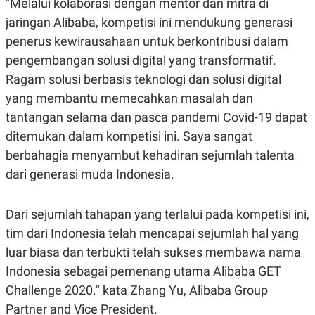
"Melalui kolaborasi dengan mentor dan mitra di
R
T
I
jaringan Alibaba, kompetisi ini mendukung generasi
S
penerus kewirausahaan untuk berkontribusi dalam
I
N
pengembangan solusi digital yang transformatif.
G
Ragam solusi berbasis teknologi dan solusi digital
K
G
yang membantu memecahkan masalah dan
M
E
tantangan selama dan pasca pandemi Covid-19 dapat
D
ditemukan dalam kompetisi ini. Saya sangat
I
A
berbahagia menyambut kehadiran sejumlah talenta
.
I
dari generasi muda Indonesia.
D
Dari sejumlah tahapan yang terlalui pada kompetisi ini,
tim dari Indonesia telah mencapai sejumlah hal yang
SITEMAP
PROFILE
TERM
OF
luar biasa dan terbukti telah sukses membawa nama
USE
Indonesia sebagai pemenang utama Alibaba GET
PEDOMAN
PEMBERITAAN
Challenge 2020." kata Zhang Yu, Alibaba Group
SIBER
Partner and Vice President.
PRIVACY