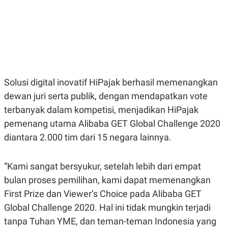
E
E
H
S
A
T
T
Y
A
L
N
E
E
A
N
N
G
A
L
L
Solusi digital inovatif HiPajak berhasil memenangkan
I
I
dewan juri serta publik, dengan mendapatkan vote
S
S
H
I
terbanyak dalam kompetisi, menjadikan HiPajak
S
pemenang utama Alibaba GET Global Challenge 2020
E
K
X
O
diantara 2.000 tim dari 15 negara lainnya.
E
L
C
O
U
M
“Kami sangat bersyukur, setelah lebih dari empat
T
I
bulan proses pemilihan, kami dapat memenangkan
V
E
First Prize dan Viewer’s Choice pada Alibaba GET
C
O
Global Challenge 2020. Hal ini tidak mungkin terjadi
R
tanpa Tuhan YME, dan teman-teman Indonesia yang
N