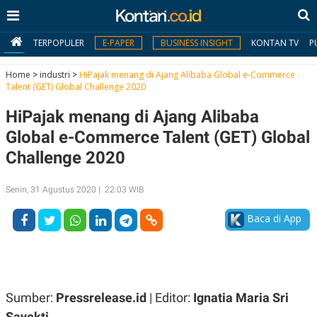
TERPOPULER
E-PAPER
BUSINESS INSIGHT
KONTAN TV
P
Home
>
industri
>
HiPajak menang di Ajang Alibaba Global e-Commerce
Talent (GET) Global Challenge 2020
MY
HiPajak menang di Ajang Alibaba
KONTAN
Global e-Commerce Talent (GET) Global
Daftar
Challenge 2020
Masuk
Senin, 31 Agustus 2020 | 22:03 WIB
Baca di App
BERITA
I
N
N
A
V
S
E
I
Sumber:
Pressrelease.id
| Editor:
Ignatia Maria Sri
S
O
Sayekti
T
N