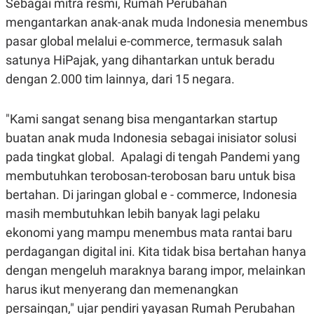
Sebagai mitra resmi, Rumah Perubahan
S
A
A
G
mengantarkan anak-anak muda Indonesia menembus
T
E
D
S
pasar global melalui e-commerce, termasuk salah
A
satunya HiPajak, yang dihantarkan untuk beradu
T
A
dengan 2.000 tim lainnya, dari 15 negara.
K
L
O
I
N
P
"Kami sangat senang bisa mengantarkan startup
T
S
A
U
buatan anak muda Indonesia sebagai inisiator solusi
N
S
pada tingkat global. Apalagi di tengah Pandemi yang
T
V
membutuhkan terobosan-terobosan baru untuk bisa
bertahan. Di jaringan global e - commerce, Indonesia
JARINGAN
masih membutuhkan lebih banyak lagi pelaku
ekonomi yang mampu menembus mata rantai baru
K
P
perdagangan digital ini. Kita tidak bisa bertahan hanya
O
R
N
E
dengan mengeluh maraknya barang impor, melainkan
T
S
A
S
harus ikut menyerang dan memenangkan
N
R
A
E
persaingan," ujar pendiri yayasan Rumah Perubahan