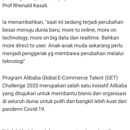
C
L
Prof Rhenald Kasali.
A
E
D
A
E
S
M
E
Ia menambahkan, "saat ini sedang terjadi perubahan
Y
.
besar menuju dunia baru; more to online, more on
I
D
technology, more on big data dan realtime. Bahkan
L
K
more direct to user. Anak-anak muda sekarang perlu
A
I
N
N
menjadi penggerak yg membawa perubahan melalui
G
E
G
R
teknologi"
A
J
N
A
A
E
Program Alibaba Global E-Commerce Talent (GET)
N
M
C
I
Challenge 2020 merupakan salah satu inisiatif Alibaba
E
T
T
E
yang ditujukan untuk membantu bisnis dan organisasi
A
N
di seluruh dunia untuk pulih dan bangkit lebih kuat dari
K
pandemi Covid-19.
E
A
P
D
A
V
P
E
E
R