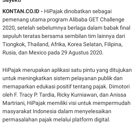
A
A
S
L
KONTAN.CO.ID -
HiPajak dinobatkan sebagai
I
pemenang utama program Alibaba GET Challenge
K
I
2020, setelah sebelumnya berlaga dalam babak final
E
N
U
D
sepuluh teratas bersama sembilan tim lainnya dari
A
U
N
S
Tiongkok, Thailand, Afrika, Korea Selatan, Filipina,
G
T
A
R
Rusia, dan Mexico pada 29 Agustus 2020.
N
I
P
I
HiPajak merupakan aplikasi satu pintu yang ditujukan
E
N
L
T
untuk meningkatkan sistem pelayanan publik dan
U
E
A
R
memaparkan edukasi positif tentang pajak. Dimotori
N
N
G
A
oleh F. Tracy P. Tardia, Ricky Kurniawan, dan Anissa
U
S
Martriani, HiPajak memiliki visi untuk mempermudah
S
I
A
O
masyarakat Indonesia dalam menyelesaikan
H
N
A
A
permasalahan pajak melalui platform digital.
L
P
R
E
E