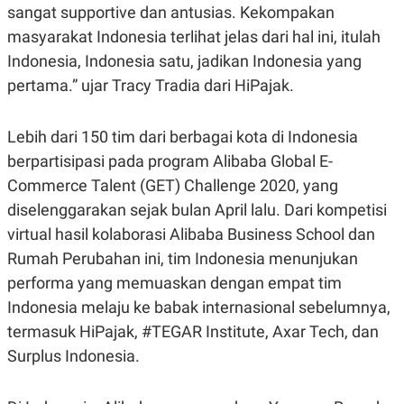
E
sangat supportive dan antusias. Kekompakan
R
masyarakat Indonesia terlihat jelas dari hal ini, itulah
F
B
O
U
Indonesia, Indonesia satu, jadikan Indonesia yang
K
S
pertama.” ujar Tracy Tradia dari HiPajak.
U
I
S
N
E
S
Lebih dari 150 tim dari berbagai kota di Indonesia
S
I
berpartisipasi pada program Alibaba Global E-
N
Commerce Talent (GET) Challenge 2020, yang
S
I
diselenggarakan sejak bulan April lalu. Dari kompetisi
G
H
virtual hasil kolaborasi Alibaba Business School dan
T
Rumah Perubahan ini, tim Indonesia menunjukan
S
B
performa yang memuaskan dengan empat tim
T
E
O
L
Indonesia melaju ke babak internasional sebelumnya,
C
A
K
N
termasuk HiPajak, #TEGAR Institute, Axar Tech, dan
S
J
Surplus Indonesia.
E
A
T
O
U
N
P