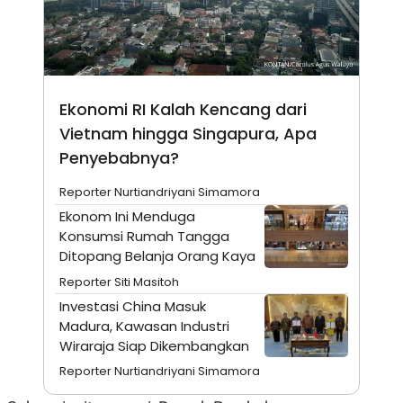
A
I
S
V
K
E
E
M
E
N
Ekonomi RI Kalah Kencang dari
T
E
Vietnam hingga Singapura, Apa
R
I
Penyebabnya?
A
N
Reporter Nurtiandriyani Simamora
L
Ekonom Ini Menduga
E
S
Konsumsi Rumah Tangga
T
Ditopang Belanja Orang Kaya
A
R
Reporter Siti Masitoh
I
Investasi China Masuk
Madura, Kawasan Industri
KANAL
Wiraraja Siap Dikembangkan
Reporter Nurtiandriyani Simamora
P
I
U
M