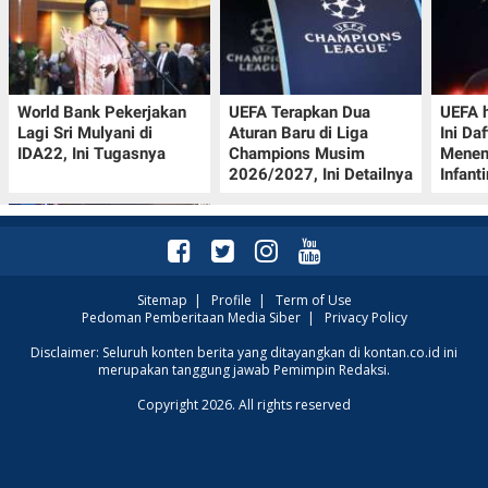
World Bank Pekerjakan
UEFA Terapkan Dua
UEFA h
Lagi Sri Mulyani di
Aturan Baru di Liga
Ini Da
IDA22, Ini Tugasnya
Champions Musim
Menen
2026/2027, Ini Detailnya
Infant
Sitemap
|
Profile
|
Term of Use
Pedoman Pemberitaan Media Siber
|
Privacy Policy
Jadwal Perempat Final
Disclaimer: Seluruh konten berita yang ditayangkan di kontan.co.id ini
merupakan tanggung jawab Pemimpin Redaksi.
GOTF MLBB 2026: ONIC
dan Vitality Bersiap
Copyright 2026. All rights reserved
Amankan Semifinal