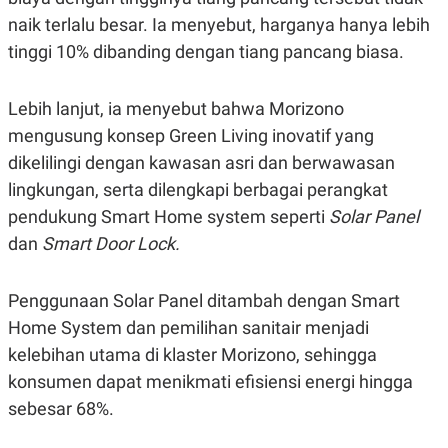
C
L
A
E
naik terlalu besar. Ia menyebut, harganya hanya lebih
D
A
tinggi 10% dibanding dengan tiang pancang biasa.
E
S
M
E
Y
.
I
Lebih lanjut, ia menyebut bahwa Morizono
D
mengusung konsep Green Living inovatif yang
L
K
A
I
dikelilingi dengan kawasan asri dan berwawasan
N
N
lingkungan, serta dilengkapi berbagai perangkat
G
E
G
R
pendukung Smart Home system seperti
Solar Panel
A
J
N
A
dan
Smart Door Lock.
A
E
N
M
C
I
Penggunaan Solar Panel ditambah dengan Smart
E
T
T
E
Home System dan pemilihan sanitair menjadi
A
N
K
kelebihan utama di klaster Morizono, sehingga
E
A
konsumen dapat menikmati efisiensi energi hingga
P
D
sebesar 68%.
A
V
P
E
E
R