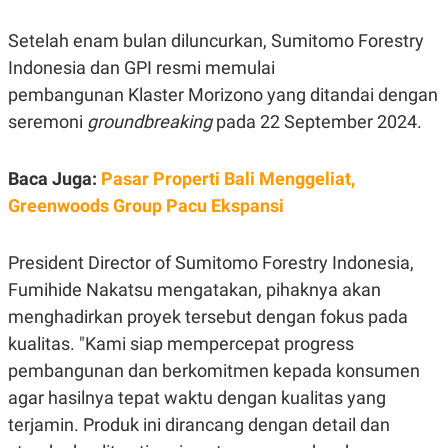
E
R
Setelah enam bulan diluncurkan, Sumitomo Forestry
F
B
O
U
Indonesia dan GPI resmi memulai
K
S
pembangunan Klaster Morizono yang ditandai dengan
U
I
S
N
seremoni
groundbreaking
pada 22 September 2024.
E
S
S
I
Baca Juga:
Pasar Properti Bali Menggeliat,
N
Greenwoods Group Pacu Ekspansi
S
I
G
H
President Director of Sumitomo Forestry Indonesia,
T
Fumihide Nakatsu mengatakan, pihaknya akan
S
B
T
E
menghadirkan proyek tersebut dengan fokus pada
O
L
kualitas. "Kami siap mempercepat progress
C
A
K
N
pembangunan dan berkomitmen kepada konsumen
S
J
E
A
agar hasilnya tepat waktu dengan kualitas yang
T
O
terjamin. Produk ini dirancang dengan detail dan
U
N
P