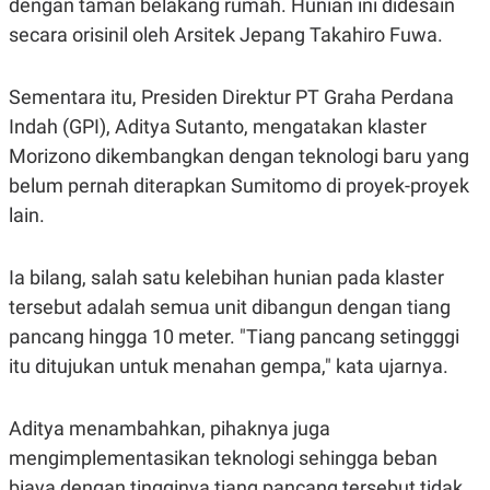
dengan taman belakang rumah. Hunian ini didesain
S
A
A
G
secara orisinil oleh Arsitek Jepang Takahiro Fuwa.
T
E
D
S
A
T
Sementara itu, Presiden Direktur PT Graha Perdana
A
Indah (GPI), Aditya Sutanto, mengatakan klaster
K
L
Morizono dikembangkan dengan teknologi baru yang
O
I
N
P
belum pernah diterapkan Sumitomo di proyek-proyek
T
S
A
U
lain.
N
S
T
V
Ia bilang, salah satu kelebihan hunian pada klaster
tersebut adalah semua unit dibangun dengan tiang
JARINGAN
pancang hingga 10 meter. "Tiang pancang setingggi
itu ditujukan untuk menahan gempa," kata ujarnya.
K
P
O
R
N
E
T
S
Aditya menambahkan, pihaknya juga
A
S
mengimplementasikan teknologi sehingga beban
N
R
A
E
biaya dengan tingginya tiang pancang tersebut tidak