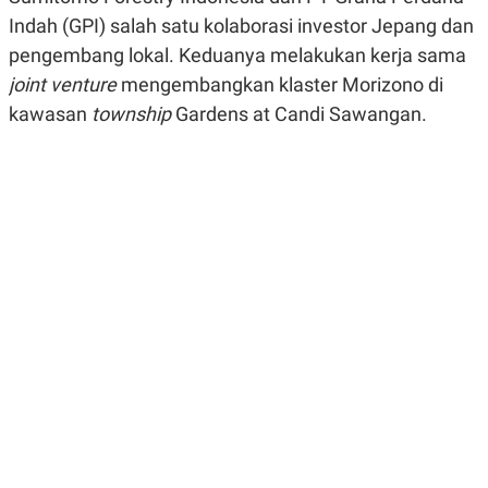
R
G
Indah (GPI) salah satu kolaborasi investor Jepang dan
S
I
O
O
pengembang lokal. Keduanya melakukan kerja sama
N
N
joint venture
mengembangkan klaster Morizono di
A
A
L
L
kawasan
township
Gardens at Candi Sawangan.
F
I
N
A
N
C
E
Y
C
A
A
N
R
G
I
T
T
E
A
R
H
.
U
.
.
K
L
E
I
S
F