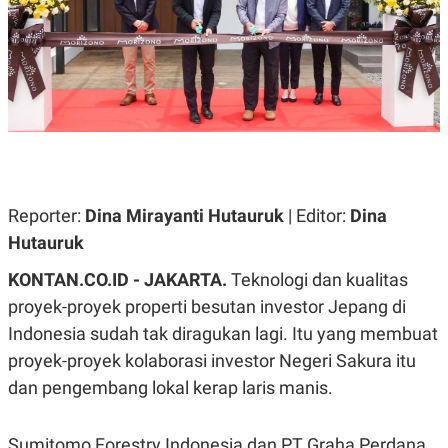
A
A
S
L
I
K
I
E
N
U
D
A
U
N
S
G
T
A
R
N
I
P
I
Reporter:
Dina Mirayanti Hutauruk
| Editor:
Dina
E
N
Hutauruk
L
T
U
E
A
R
KONTAN.CO.ID -
JAKARTA.
Teknologi dan kualitas
N
N
proyek-proyek properti besutan investor Jepang di
G
A
U
S
Indonesia sudah tak diragukan lagi. Itu yang membuat
S
I
A
O
proyek-proyek kolaborasi investor Negeri Sakura itu
H
N
dan pengembang lokal kerap laris manis.
A
A
L
P
R
Sumitomo Forestry Indonesia dan PT Graha Perdana
E
E