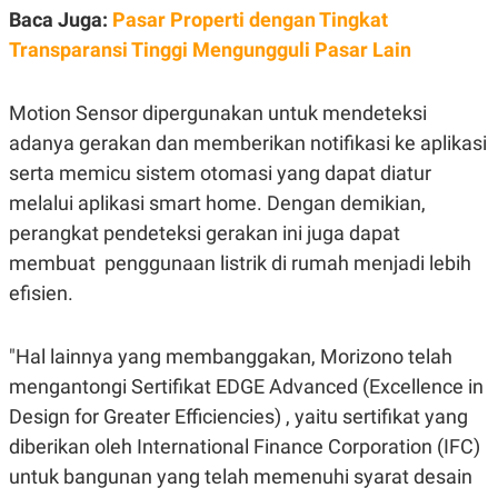
R
T
Baca Juga:
Pasar Properti dengan Tingkat
I
S
Transparansi Tinggi Mengungguli Pasar Lain
I
N
G
Motion Sensor dipergunakan untuk mendeteksi
K
adanya gerakan dan memberikan notifikasi ke aplikasi
G
M
serta memicu sistem otomasi yang dapat diatur
E
D
melalui aplikasi smart home. Dengan demikian,
I
perangkat pendeteksi gerakan ini juga dapat
A
.
membuat penggunaan listrik di rumah menjadi lebih
I
D
efisien.
"Hal lainnya yang membanggakan, Morizono telah
SITEMAP
PROFILE
TERM
mengantongi Sertifikat EDGE Advanced (Excellence in
OF
USE
Design for Greater Efficiencies) , yaitu sertifikat yang
PEDOMAN
diberikan oleh International Finance Corporation (IFC)
PEMBERITAAN
SIBER
untuk bangunan yang telah memenuhi syarat desain
PRIVACY