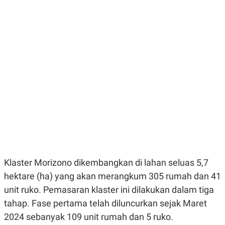
E
E
H
S
A
T
T
Y
A
L
N
E
E
A
N
N
G
A
L
L
I
I
S
S
H
I
S
E
K
X
O
E
L
C
O
U
M
Klaster Morizono dikembangkan di lahan seluas 5,7
T
I
hektare (ha) yang akan merangkum 305 rumah dan 41
V
E
unit ruko. Pemasaran klaster ini dilakukan dalam tiga
C
tahap. Fase pertama telah diluncurkan sejak Maret
O
R
2024 sebanyak 109 unit rumah dan 5 ruko.
N