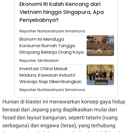
A
I
Ekonomi RI Kalah Kencang dari
S
V
Vietnam hingga Singapura, Apa
K
E
E
Penyebabnya?
M
E
N
Reporter Nurtiandriyani Simamora
T
Ekonom Ini Menduga
E
R
Konsumsi Rumah Tangga
I
Ditopang Belanja Orang Kaya
A
N
Reporter Siti Masitoh
L
Investasi China Masuk
E
Madura, Kawasan Industri
S
T
Wiraraja Siap Dikembangkan
A
Reporter Nurtiandriyani Simamora
R
I
Hunian di klaster ini menawarkan konsep gaya hidup
berasal dari Jepang yang diaplikasikan mulai dari
KANAL
fasad dan layout bangunan, seperti tatami (ruang
P
I
serbaguna) dan engawa (teras), yang terhubung
U
M