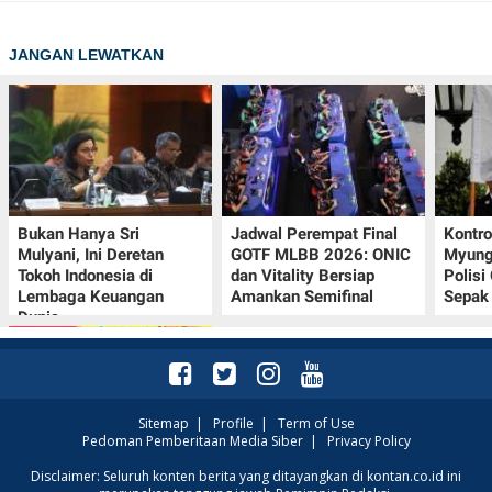
JANGAN LEWATKAN
Bukan Hanya Sri
Jadwal Perempat Final
Kontr
Mulyani, Ini Deretan
GOTF MLBB 2026: ONIC
Myung-
Tokoh Indonesia di
dan Vitality Bersiap
Polisi
Lembaga Keuangan
Amankan Semifinal
Sepak 
Dunia
Sitemap
|
Profile
|
Term of Use
Pedoman Pemberitaan Media Siber
|
Privacy Policy
Promo JSM Alfamart 7–
Disclaimer: Seluruh konten berita yang ditayangkan di kontan.co.id ini