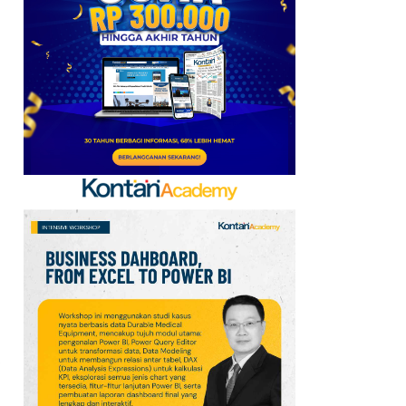
Kerja Sama dengan
Emirates hingga 2033, Ini
Detail Kemitraannya
7
FIFA Akhirnya Cairkan
Hadiah Timnas Yordania
yang Tertunda 8 Bulan
8
Promo Alfamart Murah
Banget 7–13 Agustus
2026, Sunlight hingga
Bebelac Diskon
9
Promo JSM Superindo
7–9 Agustus 2026,
Minyak Goreng Rp37.900
hingga Buah Diskon 50%