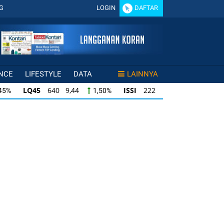
G
LOGIN
DAFTAR
NCE
LIFESTYLE
DATA
LAINNYA
 9,44
ISSI
222 2,82
IDX30
359 5,14
1,50%
1,29%
82
IDX30
359 5,14
IDXHIDIV20
438 4,8
1,29%
1,45%
IDXHIDIV20
438 4,81
IDX80
96 1,44
5%
1,11%
1,52