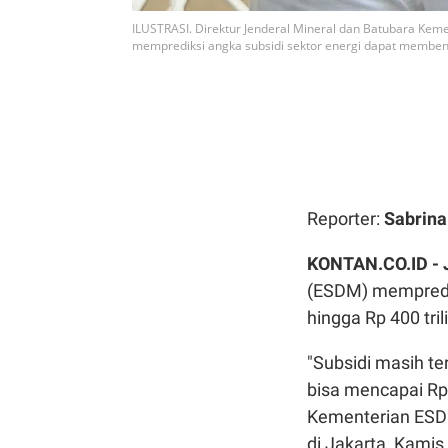
ILUSTRASI. Direktur Jenderal Mineral dan Batubara Ke
memprediksi angka subsidi sektor energi dapat membeng
Reporter:
Sabrin
KONTAN.CO.ID -
(ESDM) mempredik
hingga Rp 400 tri
"Subsidi masih ter
bisa mencapai Rp 4
Kementerian ESDM
di Jakarta, Kamis 