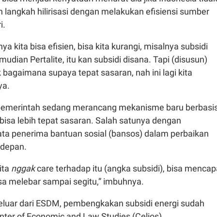
 langkah hilirisasi dengan melakukan efisiensi sumber
i.
ya kita bisa efisien, bisa kita kurangi, misalnya subsidi
udian Pertalite, itu kan subsidi disana. Tapi (disusun)
agaimana supaya tepat sasaran, nah ini lagi kita
nya.
pemerintah sedang merancang mekanisme baru berbasi
 bisa lebih tepat sasaran. Salah satunya dengan
 penerima bantuan sosial (bansos) dalam perbaikan
 depan.
ita
nggak
care terhadap itu (angka subsidi), bisa mencap
sa melebar sampai segitu,” imbuhnya.
luar dari ESDM, pembengkakan subsidi energi sudah
enter of Economic and Law Studies (Celios).