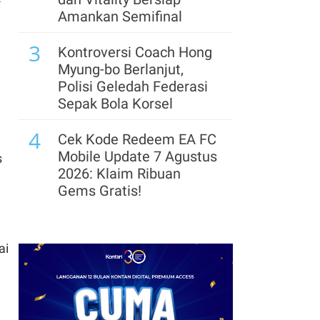
Rute Pelayaran Baru
Amankan Semifinal
Hubungkan India dan
3
Kawasan Teluk
Kontroversi Coach Hong
Myung-bo Berlanjut,
8
Pengusaha dan Ekonom
Polisi Geledah Federasi
Beberkan Proyeksi
Sepak Bola Korsel
Ekspor & Harga Batubara
4
pada Semester II-2026
Cek Kode Redeem EA FC
Mobile Update 7 Agustus
s
9
Suryacipta Swadaya
2026: Klaim Ribuan
Incar Target Penjualan
Gems Gratis!
Lahan 74 Hektare hingga
5
Akhir 2026
Segera Lepas Saham
Treasuri 9,63 Miliar, Cek
ai
10
Perpres Ojol Ditargetkan
Profil Emiten DSSA
Terbit Sebelum 17
hingga Kinerjanya
Agustus 2026, Ini
6
Aturannya
Arsenal Perpanjang