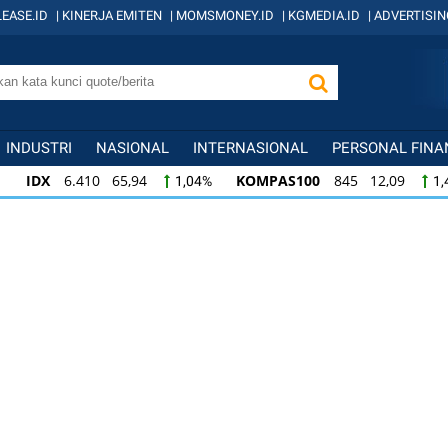
EASE.ID
|
KINERJA EMITEN
|
MOMSMONEY.ID
|
KGMEDIA.ID
|
ADVERTISIN
INDUSTRI
NASIONAL
INTERNASIONAL
PERSONAL FINA
5,94
KOMPAS100
845 12,09
LQ45
640
1,04%
1,45%
845 12,09
LQ45
640 9,44
ISSI
222 2,
1,45%
1,50%
44
ISSI
222 2,82
IDX30
359 5,14
1,50%
1,29%
1,4