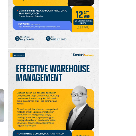
10
Klasemen Grup A Piala
AFF 2026: Ini Skenario
Indonesia Lolos ke
Semifinal