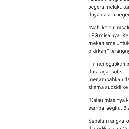
segera melakukan
daya dalam neger
"Nah, kalau misaln
LPG misalnya. Kem
mekanisme untuk b
pikirkan,” terang
Tri menegaskan 
data agar subsidi
menambahkan data
skema subsidi ke
"Kalau misalnya k
sampai segitu. Bi
Sebelum angka ke
diprediksi oleh C