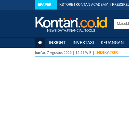
EPAPER
KSTORE
|
KONTAN ACADEMY
|
PRESSREL
INSIGHT
INVESTASI
KEUANGAN
IDX
6.410 6
INDIKATOR |
Jum'at, 7 Agustus 2026
|
15
:
51
WIB |
KOMPAS100
LQ45
640 9,