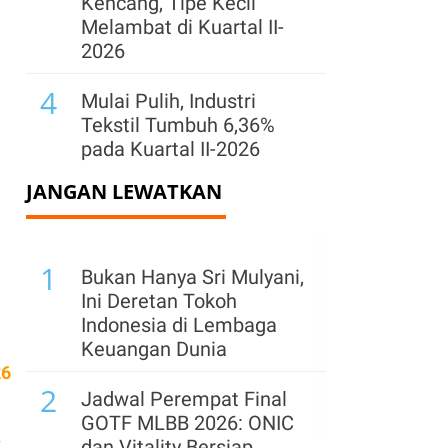
Kencang, Tipe Kecil
Melambat di Kuartal II-
2026
4
Mulai Pulih, Industri
Tekstil Tumbuh 6,36%
pada Kuartal II-2026
JANGAN LEWATKAN
5
Survei BI: Kenaikan
Harga Bahan Bangunan
Jadi Penghambat
1
Penjualan Properti
Bukan Hanya Sri Mulyani,
Ini Deretan Tokoh
6
Freeport Indonesia
Indonesia di Lembaga
Ajukan Perpanjangan
Keuangan Dunia
Izin Usai 2041, Ini
26
2
Alasannya
Jadwal Perempat Final
GOTF MLBB 2026: ONIC
7
Samudera (SMDR) Buka
k
dan Vitality Bersiap