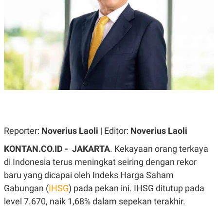
A
A
S
L
I
K
I
E
N
U
D
A
U
N
S
G
T
A
R
N
I
P
I
E
N
L
T
U
E
Reporter:
Noverius Laoli
| Editor:
Noverius Laoli
A
R
N
N
KONTAN.CO.ID -
JAKARTA
. Kekayaan orang terkaya
G
A
U
S
di Indonesia terus meningkat seiring dengan rekor
S
I
A
O
baru yang dicapai oleh Indeks Harga Saham
H
N
Gabungan (
IHSG
) pada pekan ini. IHSG ditutup pada
A
A
L
level 7.670, naik 1,68% dalam sepekan terakhir.
P
R
E
E