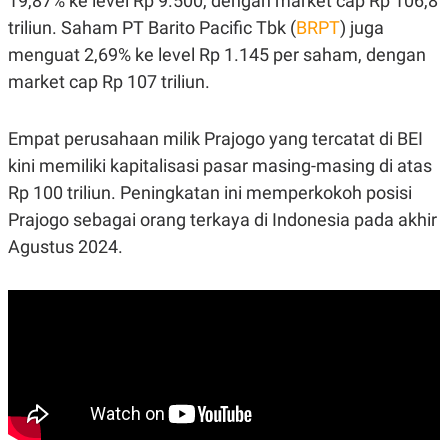
19,87% ke level Rp 9.500, dengan market cap Rp 106,8
C
L
A
E
triliun. Saham PT Barito Pacific Tbk (
BRPT
) juga
D
A
E
S
menguat 2,69% ke level Rp 1.145 per saham, dengan
M
E
market cap Rp 107 triliun.
Y
.
I
D
Empat perusahaan milik Prajogo yang tercatat di BEI
L
K
A
I
kini memiliki kapitalisasi pasar masing-masing di atas
N
N
G
E
Rp 100 triliun. Peningkatan ini memperkokoh posisi
G
R
Prajogo sebagai orang terkaya di Indonesia pada akhir
A
J
N
A
Agustus 2024.
A
E
N
M
C
I
E
T
T
E
A
N
K
E
A
P
D
A
V
P
E
E
R