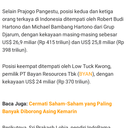
R
T
I
Selain Prajogo Pangestu, posisi kedua dan ketiga
S
I
orang terkaya di Indonesia ditempati oleh Robert Budi
N
G
Hartono dan Michael Bambang Hartono dari Grup
K
Djarum, dengan kekayaan masing-masing sebesar
G
US$ 26,9 miliar (Rp 415 triliun) dan US$ 25,8 miliar (Rp
M
E
398 triliun).
D
I
A
.
Posisi keempat ditempati oleh Low Tuck Kwong,
I
pemilik PT Bayan Resources Tbk (
BYAN
), dengan
D
kekayaan US$ 24 miliar (Rp 370 triliun).
SITEMAP
PROFILE
TERM
OF
Baca Juga:
Cermati Saham-Saham yang Paling
USE
Banyak Diborong Asing Kemarin
PEDOMAN
PEMBERITAAN
SIBER
Berikutnya, Sri Prakash Lohia, pendiri IndoRama
PRIVACY