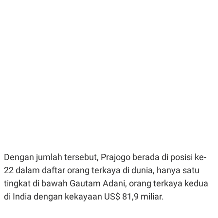
E
E
H
S
A
T
T
Y
A
L
N
E
E
A
N
N
G
A
L
L
I
I
S
S
H
I
S
E
K
X
O
E
L
C
O
U
M
Dengan jumlah tersebut, Prajogo berada di posisi ke-
T
I
22 dalam daftar orang terkaya di dunia, hanya satu
V
E
tingkat di bawah Gautam Adani, orang terkaya kedua
C
di India dengan kekayaan US$ 81,9 miliar.
O
R
N