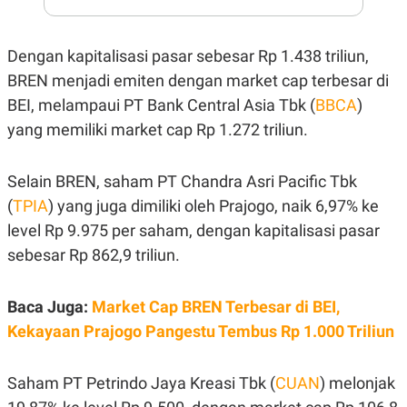
S
A
A
G
T
E
D
S
Dengan kapitalisasi pasar sebesar Rp 1.438 triliun,
A
T
BREN menjadi emiten dengan market cap terbesar di
A
BEI, melampaui PT Bank Central Asia Tbk (
BBCA
)
K
L
yang memiliki market cap Rp 1.272 triliun.
O
I
N
P
T
S
A
U
Selain BREN, saham PT Chandra Asri Pacific Tbk
N
S
T
(
TPIA
) yang juga dimiliki oleh Prajogo, naik 6,97% ke
V
level Rp 9.975 per saham, dengan kapitalisasi pasar
sebesar Rp 862,9 triliun.
JARINGAN
Baca Juga:
Market Cap BREN Terbesar di BEI,
K
P
O
R
Kekayaan Prajogo Pangestu Tembus Rp 1.000 Triliun
N
E
T
S
A
S
Saham PT Petrindo Jaya Kreasi Tbk (
CUAN
) melonjak
N
R
A
E