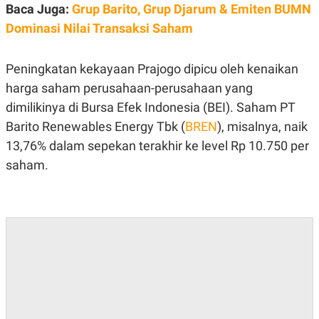
E
Baca Juga:
Grup Barito, Grup Djarum & Emiten BUMN
R
Dominasi Nilai Transaksi Saham
F
B
O
U
K
S
Peningkatan kekayaan Prajogo dipicu oleh kenaikan
U
I
S
N
harga saham perusahaan-perusahaan yang
E
S
dimilikinya di Bursa Efek Indonesia (BEI). Saham PT
S
I
Barito Renewables Energy Tbk (
BREN
), misalnya, naik
N
13,76% dalam sepekan terakhir ke level Rp 10.750 per
S
I
saham.
G
H
T
S
B
T
E
O
L
C
A
K
N
S
J
E
A
T
O
U
N
P