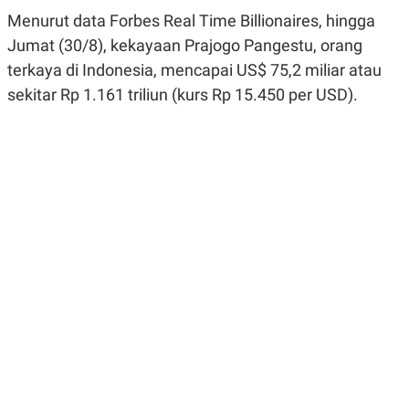
R
G
Menurut data Forbes Real Time Billionaires, hingga
S
I
O
O
Jumat (30/8), kekayaan Prajogo Pangestu, orang
N
N
terkaya di Indonesia, mencapai US$ 75,2 miliar atau
A
A
L
L
sekitar Rp 1.161 triliun (kurs Rp 15.450 per USD).
F
I
N
A
N
C
E
Y
C
A
A
N
R
G
I
T
T
E
A
R
H
.
U
.
.
K
L
E
I
S
F