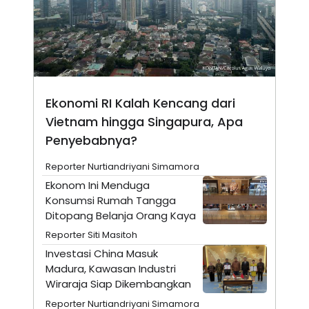
A
I
S
V
K
E
E
M
E
N
T
E
Ekonomi RI Kalah Kencang dari
R
I
Vietnam hingga Singapura, Apa
A
N
Penyebabnya?
L
Reporter Nurtiandriyani Simamora
E
S
Ekonom Ini Menduga
T
Konsumsi Rumah Tangga
A
R
Ditopang Belanja Orang Kaya
I
Reporter Siti Masitoh
Investasi China Masuk
KANAL
Madura, Kawasan Industri
Wiraraja Siap Dikembangkan
P
I
U
M
Reporter Nurtiandriyani Simamora