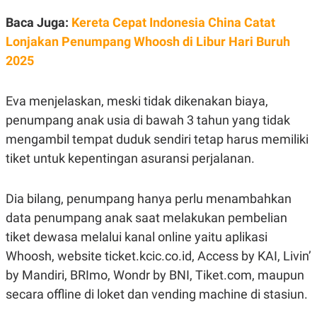
E
R
Baca Juga:
Kereta Cepat Indonesia China Catat
F
B
Lonjakan Penumpang Whoosh di Libur Hari Buruh
O
U
K
S
2025
U
I
S
N
E
Eva menjelaskan, meski tidak dikenakan biaya,
S
S
penumpang anak usia di bawah 3 tahun yang tidak
I
N
mengambil tempat duduk sendiri tetap harus memiliki
S
tiket untuk kepentingan asuransi perjalanan.
I
G
H
T
Dia bilang, penumpang hanya perlu menambahkan
S
B
data penumpang anak saat melakukan pembelian
T
E
O
L
tiket dewasa melalui kanal online yaitu aplikasi
C
A
Whoosh, website ticket.kcic.co.id, Access by KAI, Livin’
K
N
S
J
by Mandiri, BRImo, Wondr by BNI, Tiket.com, maupun
E
A
T
O
secara offline di loket dan vending machine di stasiun.
U
N
P