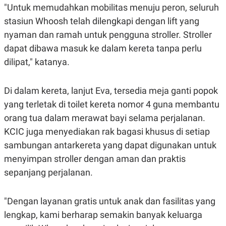
C
L
"Untuk memudahkan mobilitas menuju peron, seluruh
A
E
D
A
stasiun Whoosh telah dilengkapi dengan lift yang
E
S
nyaman dan ramah untuk pengguna stroller. Stroller
M
E
Y
.
dapat dibawa masuk ke dalam kereta tanpa perlu
I
D
dilipat," katanya.
L
K
A
I
N
N
Di dalam kereta, lanjut Eva, tersedia meja ganti popok
G
E
yang terletak di toilet kereta nomor 4 guna membantu
G
R
A
J
orang tua dalam merawat bayi selama perjalanan.
N
A
A
E
KCIC juga menyediakan rak bagasi khusus di setiap
N
M
sambungan antarkereta yang dapat digunakan untuk
C
I
E
T
menyimpan stroller dengan aman dan praktis
T
E
A
N
sepanjang perjalanan.
K
E
A
P
D
"Dengan layanan gratis untuk anak dan fasilitas yang
A
V
lengkap, kami berharap semakin banyak keluarga
P
E
E
R