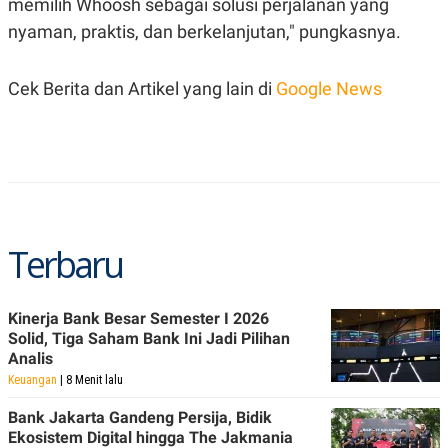
memilih Whoosh sebagai solusi perjalanan yang
R
T
I
nyaman, praktis, dan berkelanjutan," pungkasnya.
S
I
N
Cek Berita dan Artikel yang lain di
Google News
G
K
G
M
E
D
I
A
.
I
Terbaru
D
Kinerja Bank Besar Semester I 2026
SITEMAP
PROFILE
TERM
Solid, Tiga Saham Bank Ini Jadi Pilihan
OF
Analis
USE
Keuangan
| 8 Menit lalu
PEDOMAN
PEMBERITAAN
Bank Jakarta Gandeng Persija, Bidik
SIBER
Ekosistem Digital hingga The Jakmania
PRIVACY