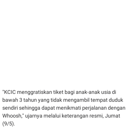
E
E
H
S
A
T
T
Y
A
L
N
E
E
A
N
N
G
A
L
L
I
I
S
S
H
I
S
E
K
X
O
E
L
C
O
U
M
"KCIC menggratiskan tiket bagi anak-anak usia di
T
bawah 3 tahun yang tidak mengambil tempat duduk
I
V
sendiri sehingga dapat menikmati perjalanan dengan
E
C
Whoosh," ujarnya melalui keterangan resmi, Jumat
O
(9/5).
R
N