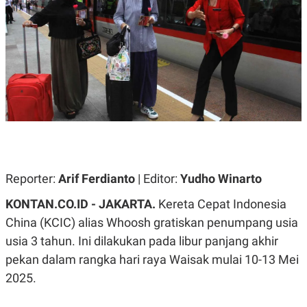
A
A
S
L
I
K
I
E
N
U
D
A
U
N
S
G
T
A
R
N
I
P
I
E
N
L
T
Reporter:
U
E
Arif Ferdianto
| Editor:
Yudho Winarto
A
R
N
N
KONTAN.CO.ID - JAKARTA.
Kereta Cepat Indonesia
G
A
China (KCIC) alias Whoosh gratiskan penumpang usia
U
S
S
I
usia 3 tahun. Ini dilakukan pada libur panjang akhir
A
O
H
N
pekan dalam rangka hari raya Waisak mulai 10-13 Mei
A
A
L
2025.
P
R
E
E