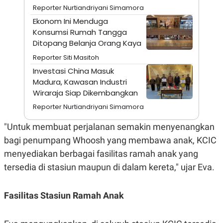
A
I
Reporter Nurtiandriyani Simamora
S
V
K
E
Ekonom Ini Menduga
E
Konsumsi Rumah Tangga
M
Ditopang Belanja Orang Kaya
E
N
Reporter Siti Masitoh
T
E
Investasi China Masuk
R
Madura, Kawasan Industri
I
A
Wiraraja Siap Dikembangkan
N
Reporter Nurtiandriyani Simamora
L
E
"Untuk membuat perjalanan semakin menyenangkan
S
T
bagi penumpang Whoosh yang membawa anak, KCIC
A
R
menyediakan berbagai fasilitas ramah anak yang
I
tersedia di stasiun maupun di dalam kereta," ujar Eva.
KANAL
Fasilitas Stasiun Ramah Anak
P
I
U
M