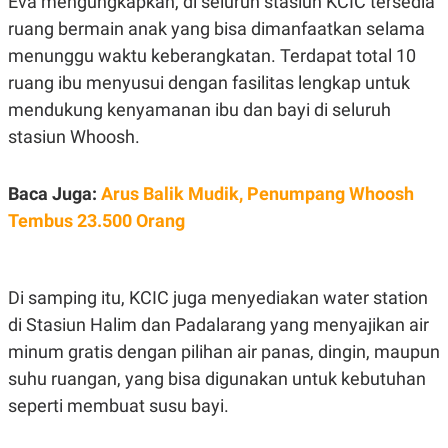
Eva mengungkapkan, di seluruh stasiun KCIC tersedia
S
A
A
G
ruang bermain anak yang bisa dimanfaatkan selama
T
E
menunggu waktu keberangkatan. Terdapat total 10
D
S
A
ruang ibu menyusui dengan fasilitas lengkap untuk
T
A
mendukung kenyamanan ibu dan bayi di seluruh
K
L
stasiun Whoosh.
O
I
N
P
T
S
Baca Juga:
Arus Balik Mudik, Penumpang Whoosh
A
U
N
S
Tembus 23.500 Orang
T
V
JARINGAN
Di samping itu, KCIC juga menyediakan water station
di Stasiun Halim dan Padalarang yang menyajikan air
K
P
minum gratis dengan pilihan air panas, dingin, maupun
O
R
N
E
suhu ruangan, yang bisa digunakan untuk kebutuhan
T
S
seperti membuat susu bayi.
A
S
N
R
A
E