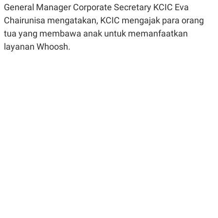
General Manager Corporate Secretary KCIC Eva
R
G
S
I
Chairunisa mengatakan, KCIC mengajak para orang
O
O
N
N
tua yang membawa anak untuk memanfaatkan
A
A
L
L
layanan Whoosh.
F
I
N
A
N
C
E
Y
C
A
A
N
R
G
I
T
T
E
A
R
H
.
U
.
.
K
L
E
I
S
F