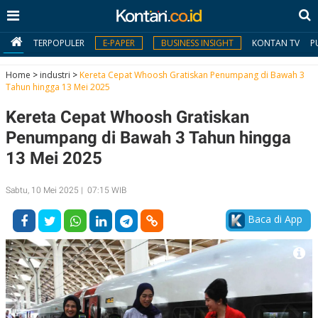
TERPOPULER
E-PAPER
BUSINESS INSIGHT
KONTAN TV
P
Home
>
industri
>
Kereta Cepat Whoosh Gratiskan Penumpang di Bawah 3
Tahun hingga 13 Mei 2025
MY
Kereta Cepat Whoosh Gratiskan
KONTAN
Penumpang di Bawah 3 Tahun hingga
Daftar
13 Mei 2025
Masuk
Sabtu, 10 Mei 2025 | 07:15 WIB
Baca di App
BERITA
I
N
N
A
V
S
E
I
S
O
T
N