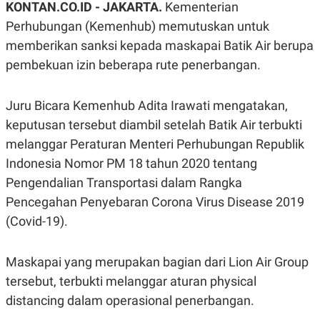
KONTAN.CO.ID -
JAKARTA.
Kementerian
A
A
S
L
Perhubungan (Kemenhub) memutuskan untuk
I
memberikan sanksi kepada maskapai Batik Air berupa
K
I
pembekuan izin beberapa rute penerbangan.
E
N
U
D
A
U
N
S
Juru Bicara Kemenhub Adita Irawati mengatakan,
G
T
A
R
keputusan tersebut diambil setelah Batik Air terbukti
N
I
melanggar Peraturan Menteri Perhubungan Republik
P
I
Indonesia Nomor PM 18 tahun 2020 tentang
E
N
L
T
Pengendalian Transportasi dalam Rangka
U
E
A
R
Pencegahan Penyebaran Corona Virus Disease 2019
N
N
G
A
(Covid-19).
U
S
S
I
A
O
Maskapai yang merupakan bagian dari Lion Air Group
H
N
A
A
tersebut, terbukti melanggar aturan physical
L
distancing dalam operasional penerbangan.
P
R
E
E