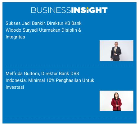
R
T
I
S
I
N
Sukses Jadi Bankir, Direktur KB Bank
G
Widodo Suryadi Utamakan Disiplin &
K
Integritas
G
M
E
D
I
A
.
Melfrida Gultom, Direktur Bank DBS
I
Indonesia: Minimal 10% Penghasilan Untuk
D
Investasi
SITEMAP
PROFILE
TERM
OF
USE
PEDOMAN
PEMBERITAAN
SIBER
PRIVACY