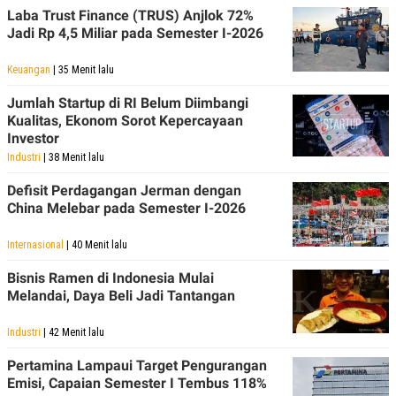
S
A
Laba Trust Finance (TRUS) Anjlok 72%
A
G
Jadi Rp 4,5 Miliar pada Semester I-2026
T
E
D
S
A
Keuangan
| 35 Menit lalu
T
A
Jumlah Startup di RI Belum Diimbangi
K
L
Kualitas, Ekonom Sorot Kepercayaan
O
I
Investor
N
P
T
S
Industri
| 38 Menit lalu
A
U
N
S
Defisit Perdagangan Jerman dengan
T
China Melebar pada Semester I-2026
V
Internasional
| 40 Menit lalu
JARINGAN
Bisnis Ramen di Indonesia Mulai
Melandai, Daya Beli Jadi Tantangan
K
P
O
R
N
E
Industri
| 42 Menit lalu
T
S
A
S
Pertamina Lampaui Target Pengurangan
N
R
Emisi, Capaian Semester I Tembus 118%
A
E