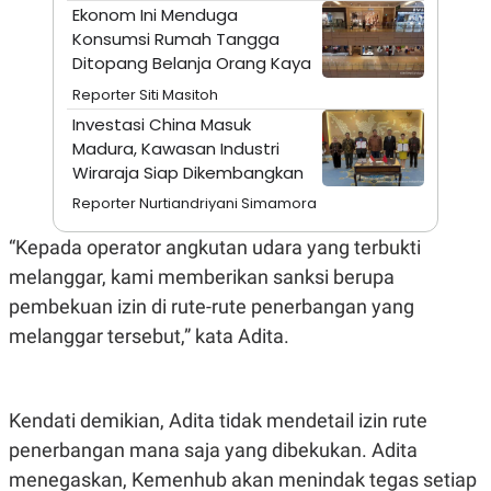
E
Ekonom Ini Menduga
R
Konsumsi Rumah Tangga
F
B
Ditopang Belanja Orang Kaya
O
U
K
S
Reporter Siti Masitoh
U
I
S
N
Investasi China Masuk
E
Madura, Kawasan Industri
S
Wiraraja Siap Dikembangkan
S
I
Reporter Nurtiandriyani Simamora
N
S
I
“Kepada operator angkutan udara yang terbukti
G
melanggar, kami memberikan sanksi berupa
H
T
pembekuan izin di rute-rute penerbangan yang
S
B
melanggar tersebut,” kata Adita.
T
E
O
L
C
A
K
N
S
J
Kendati demikian, Adita tidak mendetail izin rute
E
A
penerbangan mana saja yang dibekukan. Adita
T
O
U
N
menegaskan, Kemenhub akan menindak tegas setiap
P