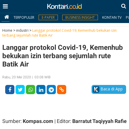
TERPOPULER
E-PAPER
BUSINESS INSIGHT
KONTAN TV
P
Home
>
industri
>
Langgar protokol Covid-19, Kemenhub bekukan izin
terbang sejumlah rute Batik Air
MY
Langgar protokol Covid-19, Kemenhub
KONTAN
bekukan izin terbang sejumlah rute
Daftar
Batik Air
Masuk
Rabu, 20 Mei 2020 | 03:08 WIB
Baca di App
BERITA
I
N
N
A
V
S
E
I
Sumber:
Kompas.com
| Editor:
Barratut Taqiyyah Rafie
S
O
T
N