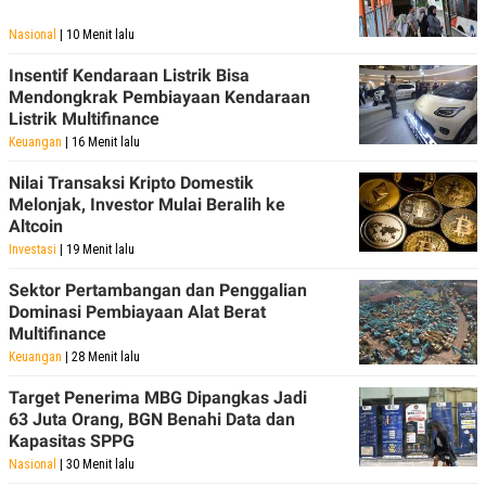
A
I
S
V
Nasional
| 10 Menit lalu
K
E
E
Insentif Kendaraan Listrik Bisa
M
E
Mendongkrak Pembiayaan Kendaraan
N
Listrik Multifinance
T
Keuangan
| 16 Menit lalu
E
R
I
Nilai Transaksi Kripto Domestik
A
Melonjak, Investor Mulai Beralih ke
N
Altcoin
L
Investasi
| 19 Menit lalu
E
S
Sektor Pertambangan dan Penggalian
T
Dominasi Pembiayaan Alat Berat
A
R
Multifinance
I
Keuangan
| 28 Menit lalu
Target Penerima MBG Dipangkas Jadi
KANAL
63 Juta Orang, BGN Benahi Data dan
Kapasitas SPPG
P
I
Nasional
| 30 Menit lalu
U
M