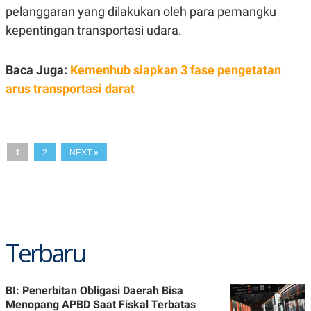
pelanggaran yang dilakukan oleh para pemangku
N
S
E
E
kepentingan transportasi udara.
W
R
S
E
S
M
Baca Juga:
Kemenhub siapkan 3 fase pengetatan
E
O
T
N
arus transportasi darat
U
I
P
A
A
K
D
I
V
L
A
1
2
NEXT
S
K
O
R
P
O
R
Terbaru
A
S
I
K
N
BI: Penerbitan Obligasi Daerah Bisa
I
A
Menopang APBD Saat Fiskal Terbatas
L
T