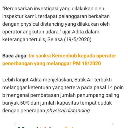
R
G
“Berdasarkan investigasi yang dilakukan oleh
S
I
O
O
inspektur kami, terdapat pelanggaran berkaitan
N
N
A
A
dengan physical distancing yang dilakukan oleh
L
L
operator angkutan udara," ujar Adita dalam
F
I
keterangan tertulis, Selasa (19/5/2020).
N
A
N
C
Baca Juga:
Ini sanksi Kemenhub kepada operator
E
penerbangan yang melanggar PM 18/2020
Y
C
A
A
N
R
Lebih lanjut Adita menjelaskan, Batik Air terbukti
G
I
T
T
melanggar ketentuan yang tertera pada pasal 14 poin
E
A
R
H
b mengenai pembatasan jumlah penumpang paling
.
U
banyak 50% dari jumlah kapasitas tempat duduk
.
.
dengan penerapan
physical distancing
.
K
L
E
I
S
F