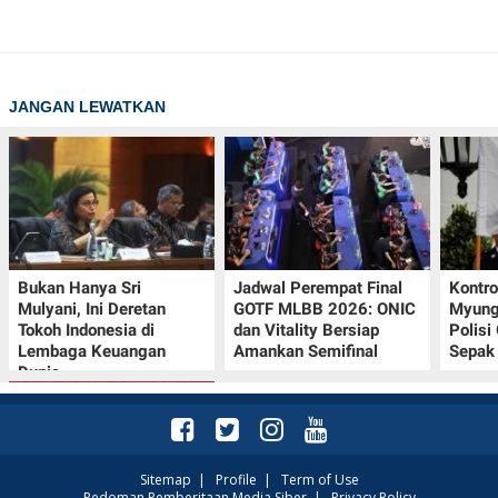
JANGAN LEWATKAN
Bukan Hanya Sri
Jadwal Perempat Final
Kontr
Mulyani, Ini Deretan
GOTF MLBB 2026: ONIC
Myung-
Tokoh Indonesia di
dan Vitality Bersiap
Polisi
Lembaga Keuangan
Amankan Semifinal
Sepak 
Dunia
Sitemap
|
Profile
|
Term of Use
Pedoman Pemberitaan Media Siber
|
Privacy Policy