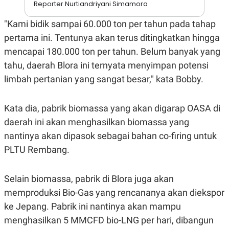
Reporter Nurtiandriyani Simamora
A
I
S
V
K
E
"Kami bidik sampai 60.000 ton per tahun pada tahap
E
M
pertama ini. Tentunya akan terus ditingkatkan hingga
E
mencapai 180.000 ton per tahun. Belum banyak yang
N
T
tahu, daerah Blora ini ternyata menyimpan potensi
E
R
limbah pertanian yang sangat besar," kata Bobby.
I
A
N
Kata dia, pabrik biomassa yang akan digarap OASA di
L
daerah ini akan menghasilkan biomassa yang
E
S
nantinya akan dipasok sebagai bahan co-firing untuk
T
A
PLTU Rembang.
R
I
Selain biomassa, pabrik di Blora juga akan
KANAL
memproduksi Bio-Gas yang rencananya akan diekspor
ke Jepang. Pabrik ini nantinya akan mampu
P
I
menghasilkan 5 MMCFD bio-LNG per hari, dibangun
U
M