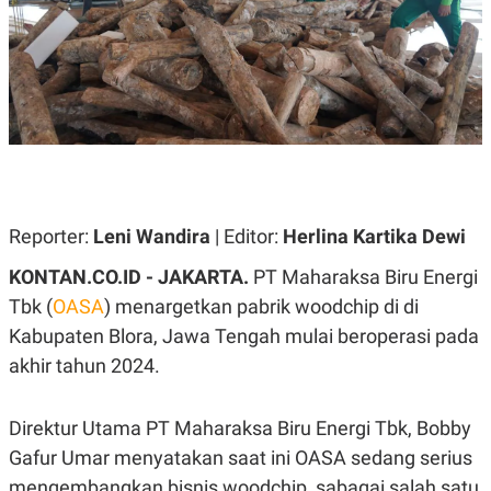
A
A
S
L
I
K
I
E
N
U
D
A
U
N
S
G
T
A
R
N
I
P
I
Reporter:
Leni Wandira
| Editor:
Herlina Kartika Dewi
E
N
L
T
KONTAN.CO.ID -
JAKARTA.
PT Maharaksa Biru Energi
U
E
A
R
Tbk (
OASA
) menargetkan pabrik woodchip di di
N
N
Kabupaten Blora, Jawa Tengah mulai beroperasi pada
G
A
U
S
akhir tahun 2024.
S
I
A
O
H
N
A
A
Direktur Utama PT Maharaksa Biru Energi Tbk, Bobby
L
Gafur Umar menyatakan saat ini OASA sedang serius
P
R
mengembangkan bisnis woodchip, sabagai salah satu
E
E