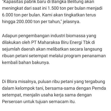
"Kapasitas pabrik baru di Bangka Belitung akan
C
L
A
E
meningkat dari saat ini 1.500 ton per bulan menjadi
D
A
E
S
6.000 ton per bulan. Kami akan tingkatkan terus
M
E
Y
.
hingga 200.000 ton per tahun," jelasnya.
I
D
Adapun pengembangan industri biomassa yang
L
K
A
I
dilakukan oleh PT Maharaksa Biru Energi Tbk di
N
N
G
E
sejumlah daerah akan melibatkan secara langsung
G
R
A
J
ribuan petani setempat melalui program penanaman
N
A
kembali bahan bakunya.
A
E
N
M
C
I
E
T
T
E
Di Blora misalnya, puluan ribu petani yang tergabung
A
N
K
dalam kelompok tani, bersama-sama dengan Pemda
E
A
setempat, menjalin usaha kerja sama dengan
P
D
Perseroan untuk tujuan semacam itu.
A
V
P
E
E
R