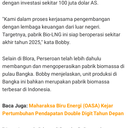
S
A
dengan investasi sekitar 100 juta dolar AS.
A
G
T
E
D
S
"Kami dalam proses kerjasama pengembangan
A
T
dengan lembaga keuangan dari luar negeri.
A
Targetnya, pabrik Bio-LNG ini siap beroperasi sekitar
K
L
O
I
akhir tahun 2025," kata Bobby.
N
P
T
S
A
U
Selain di Blora, Perseroan telah lebih dahulu
N
S
T
membangun dan mengoperasikan pabrik biomassa di
V
pulau Bangka. Bobby menjelaskan, unit produksi di
Bangka ini bahkan merupakan pabrik biomassa
JARINGAN
terbesar di Indonesia.
K
P
O
R
Baca Juga:
Maharaksa Biru Energi (OASA) Kejar
N
E
T
S
Pertumbuhan Pendapatan Double Digit Tahun Depan
A
S
N
R
A
E