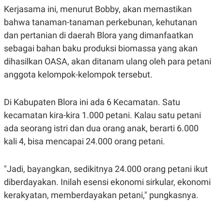
R
T
Kerjasama ini, menurut Bobby, akan memastikan
I
S
bahwa tanaman-tanaman perkebunan, kehutanan
I
dan pertanian di daerah Blora yang dimanfaatkan
N
G
sebagai bahan baku produksi biomassa yang akan
K
dihasilkan OASA, akan ditanam ulang oleh para petani
G
M
anggota kelompok-kelompok tersebut.
E
D
I
Di Kabupaten Blora ini ada 6 Kecamatan. Satu
A
.
kecamatan kira-kira 1.000 petani. Kalau satu petani
I
D
ada seorang istri dan dua orang anak, berarti 6.000
kali 4, bisa mencapai 24.000 orang petani.
SITEMAP
PROFILE
TERM
"Jadi, bayangkan, sedikitnya 24.000 orang petani ikut
OF
USE
diberdayakan. Inilah esensi ekonomi sirkular, ekonomi
PEDOMAN
kerakyatan, memberdayakan petani," pungkasnya.
PEMBERITAAN
SIBER
PRIVACY