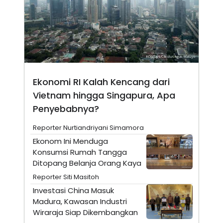
N
S
E
E
W
R
S
E
S
M
E
O
T
N
U
I
P
A
Ekonomi RI Kalah Kencang dari
A
K
Vietnam hingga Singapura, Apa
D
I
V
L
Penyebabnya?
A
S
K
Reporter Nurtiandriyani Simamora
O
Ekonom Ini Menduga
R
P
Konsumsi Rumah Tangga
O
Ditopang Belanja Orang Kaya
R
A
Reporter Siti Masitoh
S
I
Investasi China Masuk
Madura, Kawasan Industri
K
N
I
A
Wiraraja Siap Dikembangkan
L
T