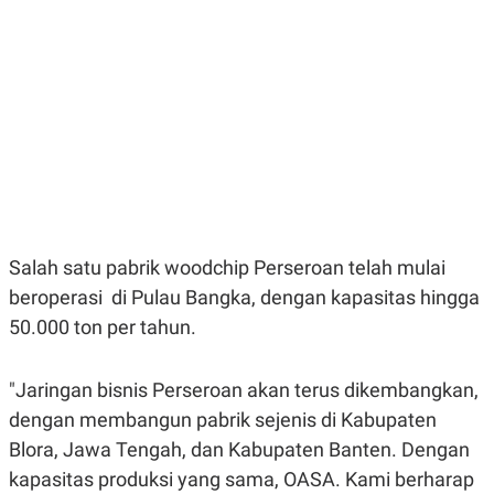
E
E
H
S
A
T
T
Y
A
L
N
E
E
A
N
N
G
A
L
L
I
I
S
S
H
I
S
Salah satu pabrik woodchip Perseroan telah mulai
E
K
X
O
beroperasi di Pulau Bangka, dengan kapasitas hingga
E
L
C
O
50.000 ton per tahun.
U
M
T
I
"Jaringan bisnis Perseroan akan terus dikembangkan,
V
E
dengan membangun pabrik sejenis di Kabupaten
C
O
Blora, Jawa Tengah, dan Kabupaten Banten. Dengan
R
kapasitas produksi yang sama, OASA. Kami berharap
N