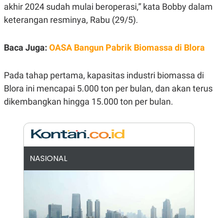
E
akhir 2024 sudah mulai beroperasi,” kata Bobby dalam
R
keterangan resminya, Rabu (29/5).
F
B
O
U
K
S
U
I
Baca Juga:
OASA Bangun Pabrik Biomassa di Blora
S
N
E
S
Pada tahap pertama, kapasitas industri biomassa di
S
I
Blora ini mencapai 5.000 ton per bulan, dan akan terus
N
dikembangkan hingga 15.000 ton per bulan.
S
I
G
H
T
S
B
T
E
NASIONAL
O
L
C
A
K
N
S
J
E
A
T
O
U
N
P