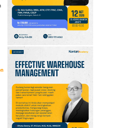
10
Promo JSM Alfamart 7–
n
9 Agustus 2026, Minyak
Goreng 2 Liter Mulai
Rp41.500
on