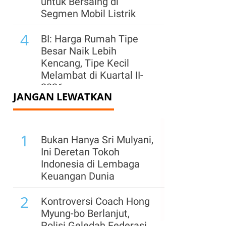
untuk Bersaing di
Segmen Mobil Listrik
4
BI: Harga Rumah Tipe
Besar Naik Lebih
Kencang, Tipe Kecil
Melambat di Kuartal II-
2026
JANGAN LEWATKAN
5
Mulai Pulih, Industri
Tekstil Tumbuh 6,36%
1
pada Kuartal II-2026
Bukan Hanya Sri Mulyani,
Ini Deretan Tokoh
6
Developer Gim Indonesia
Indonesia di Lembaga
Hadapi Persaingan
Keuangan Dunia
Global, Kualitas Produk
2
Jadi Penentu
Kontroversi Coach Hong
Myung-bo Berlanjut,
7
Industri Gim Nasional
Polisi Geledah Federasi