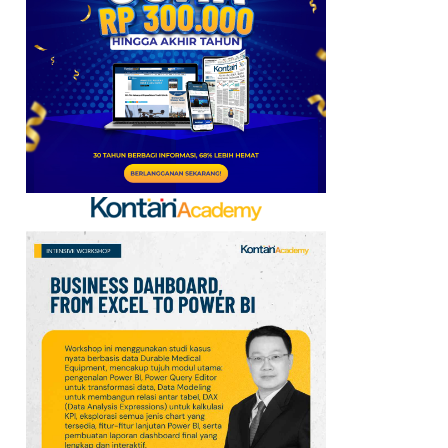
Mobile Update 7 Agustus
2026: Klaim Ribuan
Gems Gratis!
7
FIFA Akhirnya Cairkan
Hadiah Timnas Yordania
yang Tertunda 8 Bulan
8
Promo Alfamart Murah
Banget 7–13 Agustus
2026, Sunlight hingga
Bebelac Diskon
9
Klasemen Grup A Piala
AFF 2026: Ini Skenario
Indonesia Lolos ke
Semifinal