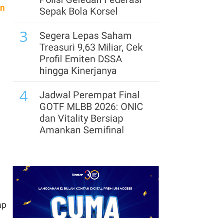
un
Perlu Perkuat IP agar
Sepak Bola Korsel
Tak Sekadar Jadi Pasar
3
Segera Lepas Saham
8
Harga Indeks Pasar
Treasuri 9,63 Miliar, Cek
Bioetanol Ditetapkan Rp
Profil Emiten DSSA
11.695 per Liter pada
hingga Kinerjanya
Agustus 2026
4
Jadwal Perempat Final
GOTF MLBB 2026: ONIC
dan Vitality Bersiap
Amankan Semifinal
5
Arsenal Perpanjang
Kerja Sama dengan
Emirates hingga 2033, Ini
Detail Kemitraannya
ap
6
Cek Kode Redeem EA FC