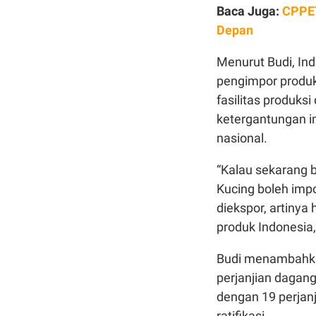
Baca Juga:
CPPET
Depan
Menurut Budi, Ind
pengimpor produ
fasilitas produks
ketergantungan i
nasional.
“Kalau sekarang bi
Kucing boleh impo
diekspor, artinya
produk Indonesia,
Budi menambahka
perjanjian dagang
dengan 19 perjanj
ratifikasi.