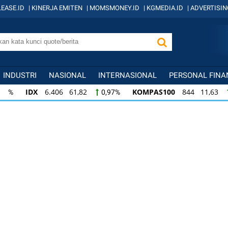
EASE.ID
|
KINERJA EMITEN
|
MOMSMONEY.ID
|
KGMEDIA.ID
|
ADVERTISIN
INDUSTRI
NASIONAL
INTERNASIONAL
PERSONAL FINA
IDX
6.406 61,82
KOMPAS100
844 11,63
0,97%
1,
KOMPAS100
844 11,63
LQ45
640 9,07
1,40%
1,4
LQ45
640 9,07
ISSI
222 2,51
IDX3
1,44%
1,15%