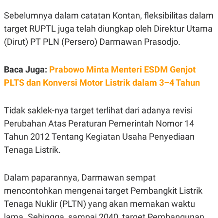
C
L
A
E
Sebelumnya dalam catatan Kontan, fleksibilitas dalam
D
A
E
S
target RUPTL juga telah diungkap oleh Direktur Utama
M
E
(Dirut) PT PLN (Persero) Darmawan Prasodjo.
Y
.
I
D
Baca Juga:
Prabowo Minta Menteri ESDM Genjot
L
K
A
I
PLTS dan Konversi Motor Listrik dalam 3–4 Tahun
N
N
G
E
G
R
A
J
Tidak saklek-nya target terlihat dari adanya revisi
N
A
Perubahan Atas Peraturan Pemerintah Nomor 14
A
E
N
M
Tahun 2012 Tentang Kegiatan Usaha Penyediaan
C
I
E
T
Tenaga Listrik.
T
E
A
N
K
Dalam paparannya, Darmawan sempat
E
A
mencontohkan mengenai target Pembangkit Listrik
P
D
A
V
Tenaga Nuklir (PLTN) yang akan memakan waktu
P
E
E
R
lama. Sehingga, sampai 2040, target Pembangunan