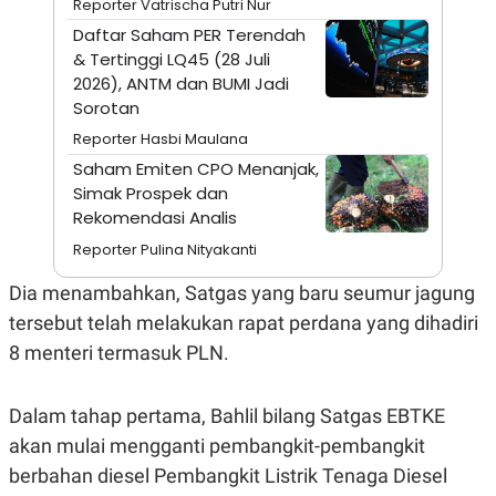
Reporter Vatrischa Putri Nur
A
I
S
V
Daftar Saham PER Terendah
K
E
& Tertinggi LQ45 (28 Juli
E
M
2026), ANTM dan BUMI Jadi
E
Sorotan
N
T
Reporter Hasbi Maulana
E
R
Saham Emiten CPO Menanjak,
I
Simak Prospek dan
A
Rekomendasi Analis
N
Reporter Pulina Nityakanti
L
E
S
Dia menambahkan, Satgas yang baru seumur jagung
T
A
tersebut telah melakukan rapat perdana yang dihadiri
R
8 menteri termasuk PLN.
I
Dalam tahap pertama, Bahlil bilang Satgas EBTKE
KANAL
akan mulai mengganti pembangkit-pembangkit
P
I
berbahan diesel Pembangkit Listrik Tenaga Diesel
U
M