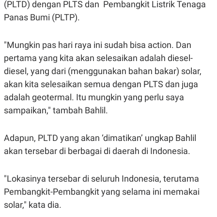
S
A
(PLTD) dengan PLTS dan Pembangkit Listrik Tenaga
A
G
Panas Bumi (PLTP).
T
E
D
S
A
T
"Mungkin pas hari raya ini sudah bisa action. Dan
A
pertama yang kita akan selesaikan adalah diesel-
K
L
O
I
diesel, yang dari (menggunakan bahan bakar) solar,
N
P
akan kita selesaikan semua dengan PLTS dan juga
T
S
A
U
adalah geotermal. Itu mungkin yang perlu saya
N
S
T
sampaikan," tambah Bahlil.
V
Adapun, PLTD yang akan ‘dimatikan’ ungkap Bahlil
JARINGAN
akan tersebar di berbagai di daerah di Indonesia.
K
P
O
R
"Lokasinya tersebar di seluruh Indonesia, terutama
N
E
T
S
Pembangkit-Pembangkit yang selama ini memakai
A
S
N
R
solar," kata dia.
A
E