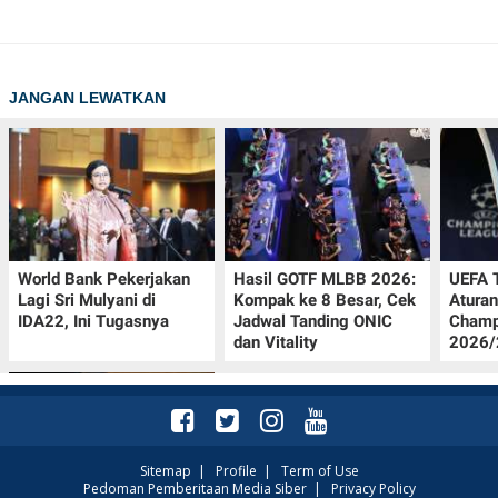
JANGAN LEWATKAN
World Bank Pekerjakan
Hasil GOTF MLBB 2026:
UEFA 
Lagi Sri Mulyani di
Kompak ke 8 Besar, Cek
Aturan
IDA22, Ini Tugasnya
Jadwal Tanding ONIC
Champ
dan Vitality
2026/2
Sitemap
|
Profile
|
Term of Use
Pedoman Pemberitaan Media Siber
|
Privacy Policy