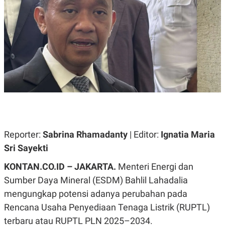
A
A
S
L
I
K
I
E
N
U
D
A
U
N
S
G
T
A
R
N
I
P
I
E
N
L
T
U
E
Reporter:
Sabrina Rhamadanty
| Editor:
Ignatia Maria
A
R
N
N
Sri Sayekti
G
A
U
S
KONTAN.CO.ID – JAKARTA.
Menteri Energi dan
S
I
A
O
Sumber Daya Mineral (ESDM) Bahlil Lahadalia
H
N
mengungkap potensi adanya perubahan pada
A
A
L
Rencana Usaha Penyediaan Tenaga Listrik (RUPTL)
P
R
terbaru atau RUPTL PLN 2025–2034.
E
E