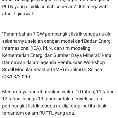
R
T
PLTN yang dibidik adalah sebesar 7.000 megawatt
I
S
atau 7 gigawatt.
I
N
G
K
"Penambahan 7 GW pembangkit listrik tenaga nuklir
G
M
sebenarnya sejalan dengan model dari Badan Energi
E
D
Internasional (IEA), PLN, dan tim modeling
I
Kementerian Energi dan Sumber Daya Mineral," kata
A
.
Darmawan dalam agenda Pembukaan Workshop
I
D
Small Modular Reaktor (SMR) di Jakarta, Selasa
(03/03/2026).
SITEMAP
PROFILE
TERM
Menurutnya, membutuhkan waktu 10 tahun, 11 tahun,
OF
USE
12 tahun, hingga 13 tahun untuk menyelesaikan
PEDOMAN
pembangkit listrik tenaga nuklir, tetapi hal itu tidak
PEMBERITAAN
SIBER
tercantum dalam RUPTL yang ada.
PRIVACY