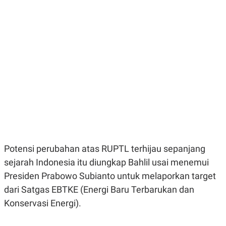
E
E
H
S
A
T
T
Y
A
L
N
E
E
A
N
N
G
A
L
L
I
I
S
S
H
I
S
E
K
X
O
E
L
Potensi perubahan atas RUPTL terhijau sepanjang
C
O
U
M
sejarah Indonesia itu diungkap Bahlil usai menemui
T
I
Presiden Prabowo Subianto untuk melaporkan target
V
E
dari Satgas EBTKE (Energi Baru Terbarukan dan
C
Konservasi Energi).
O
R
N