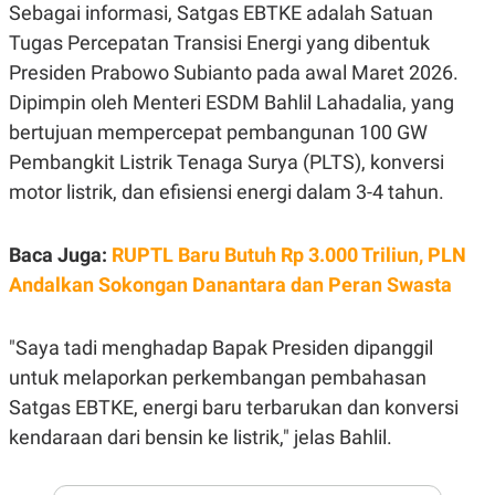
E
Sebagai informasi, Satgas EBTKE adalah Satuan
R
Tugas Percepatan Transisi Energi yang dibentuk
F
B
O
U
Presiden Prabowo Subianto pada awal Maret 2026.
K
S
Dipimpin oleh Menteri ESDM Bahlil Lahadalia, yang
U
I
S
N
bertujuan mempercepat pembangunan 100 GW
E
S
Pembangkit Listrik Tenaga Surya (PLTS), konversi
S
motor listrik, dan efisiensi energi dalam 3-4 tahun.
I
N
S
I
Baca Juga:
RUPTL Baru Butuh Rp 3.000 Triliun, PLN
G
H
Andalkan Sokongan Danantara dan Peran Swasta
T
S
B
"Saya tadi menghadap Bapak Presiden dipanggil
T
E
O
L
untuk melaporkan perkembangan pembahasan
C
A
K
N
Satgas EBTKE, energi baru terbarukan dan konversi
S
J
E
A
kendaraan dari bensin ke listrik," jelas Bahlil.
T
O
U
N
P