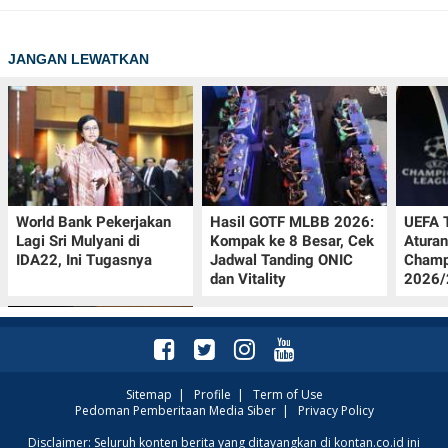
JANGAN LEWATKAN
World Bank Pekerjakan
Hasil GOTF MLBB 2026:
UEFA 
Lagi Sri Mulyani di
Kompak ke 8 Besar, Cek
Aturan
IDA22, Ini Tugasnya
Jadwal Tanding ONIC
Champ
dan Vitality
2026/2
Sitemap
|
Profile
|
Term of Use
Pedoman Pemberitaan Media Siber
|
Privacy Policy
Jadwal Persija vs Arema
Disclaimer: Seluruh konten berita yang ditayangkan di kontan.co.id ini