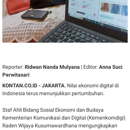
A
A
S
L
I
K
I
E
N
U
D
A
U
N
S
G
T
A
R
N
I
P
I
E
N
Reporter:
Ridwan Nanda Mulyana
| Editor:
Anna Suci
L
T
Perwitasari
U
E
A
R
N
N
KONTAN.CO.ID - JAKARTA.
Nilai ekonomi digital di
G
A
Indonesia terus menunjukkan pertumbuhan.
U
S
S
I
A
O
H
N
Staf Ahli Bidang Sosial Ekonomi dan Budaya
A
A
L
Kementerian Komunikasi dan Digital (Kemenkomdigi)
P
R
Raden Wijaya Kusumawardhana mengungkapkan
E
E