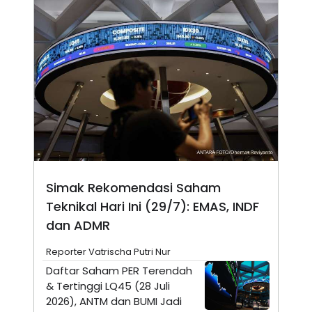
N
S
E
E
W
R
S
E
S
M
E
O
T
N
U
I
P
A
A
K
D
I
V
L
A
S
K
Simak Rekomendasi Saham
O
R
Teknikal Hari Ini (29/7): EMAS, INDF
P
O
dan ADMR
R
A
Reporter Vatrischa Putri Nur
S
I
Daftar Saham PER Terendah
K
N
& Tertinggi LQ45 (28 Juli
I
A
2026), ANTM dan BUMI Jadi
L
T