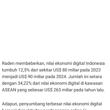
E
E
H
S
A
T
T
Y
A
L
N
E
E
A
N
N
G
A
L
L
I
I
S
S
H
I
S
E
K
Raden membeberkan, nilai ekonomi digital Indonesia
X
O
E
L
tumbuh 12,5% dari sekitar US$ 80 miliar pada 2023
C
O
U
M
menjadi US$ 90 miliar pada 2024. Jumlah ini setara
T
dengan 34,22% dari nilai ekonomi digital di kawasan
I
V
ASEAN yang sebesar US$ 263 miliar pada tahun lalu.
E
C
O
Adapun, penyumbang terbesar nilai ekonomi digital
R
N