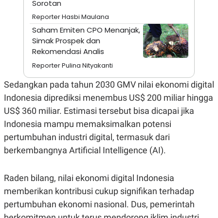
Sorotan
A
I
S
V
Reporter Hasbi Maulana
K
E
E
Saham Emiten CPO Menanjak,
M
Simak Prospek dan
E
N
Rekomendasi Analis
T
Reporter Pulina Nityakanti
E
R
I
Sedangkan pada tahun 2030 GMV nilai ekonomi digital
A
N
Indonesia diprediksi menembus US$ 200 miliar hingga
L
US$ 360 miliar. Estimasi tersebut bisa dicapai jika
E
Indonesia mampu memaksimalkan potensi
S
T
pertumbuhan industri digital, termasuk dari
A
R
berkembangnya Artificial Intelligence (AI).
I
Raden bilang, nilai ekonomi digital Indonesia
KANAL
memberikan kontribusi cukup signifikan terhadap
pertumbuhan ekonomi nasional. Dus, pemerintah
P
I
U
M
berkomitmen untuk terus mendorong iklim industri