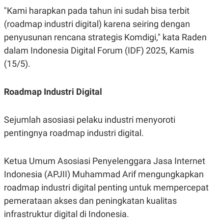
C
L
"Kami harapkan pada tahun ini sudah bisa terbit
A
E
D
A
(roadmap industri digital) karena seiring dengan
E
S
M
E
penyusunan rencana strategis Komdigi," kata Raden
Y
.
I
dalam Indonesia Digital Forum (IDF) 2025, Kamis
D
(15/5).
L
K
A
I
N
N
Roadmap Industri Digital
G
E
G
R
A
J
N
A
Sejumlah asosiasi pelaku industri menyoroti
A
E
pentingnya roadmap industri digital.
N
M
C
I
E
T
T
E
Ketua Umum Asosiasi Penyelenggara Jasa Internet
A
N
K
Indonesia (APJII) Muhammad Arif mengungkapkan
E
A
roadmap industri digital penting untuk mempercepat
P
D
pemerataan akses dan peningkatan kualitas
A
V
P
E
infrastruktur digital di Indonesia.
E
R