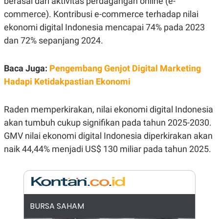
berasal dari aktivitas perdagangan online (e-
E
R
commerce). Kontribusi e-commerce terhadap nilai
F
B
ekonomi digital Indonesia mencapai 74% pada 2023
O
U
K
S
dan 72% sepanjang 2024.
U
I
S
N
E
Baca Juga:
Pengembang Genjot Digital Marketing
S
S
Hadapi Ketidakpastian Ekonomi
I
N
S
Raden memperkirakan, nilai ekonomi digital Indonesia
I
G
akan tumbuh cukup signifikan pada tahun 2025-2030.
H
T
GMV nilai ekonomi digital Indonesia diperkirakan akan
S
B
naik 44,44% menjadi US$ 130 miliar pada tahun 2025.
T
E
O
L
C
A
K
N
S
J
E
A
T
O
BURSA SAHAM
U
N
P