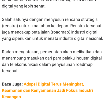
S
A
A
G
digital yang lebih sehat.
T
E
D
S
A
Salah satunya dengan menyusun rencana strategis
T
A
(renstra) untuk lima tahun ke depan. Renstra tersebut
K
L
juga mencakup peta jalan (roadmap) industri digital
O
I
N
P
yang diperlukan untuk menata industri digital nasional.
T
S
A
U
N
S
Raden mengatakan, pemerintah akan melibatkan dan
T
V
menampung masukan dari para pelaku industri digital
dan telekomunikasi dalam penyusunan roadmap
JARINGAN
tersebut.
K
P
O
R
Baca Juga:
Adopsi Digital Terus Meningkat,
N
E
Keamanan dan Kenyamanan Jadi Fokus Industri
T
S
A
S
Keuangan
N
R
A
E