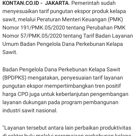
KONTAN.CO.ID - JAKARTA
. Pemerintah sudah
A
A
S
L
menyesuaikan tarif pungutan ekspor produk kelapa
I
sawit, melalui Peraturan Menteri Keuangan (PMK)
K
I
Nomor 191/PMK.05/2020 tentang Perubahan PMK
E
N
U
D
Nomor 57/PMK.05/2020 tentang Tarif Badan Layanan
A
U
N
S
Umum Badan Pengelola Dana Perkebunan Kelapa
G
T
A
R
Sawit.
N
I
P
I
Badan Pengelola Dana Perkebunan Kelapa Sawit
E
N
L
T
(BPDPKS) mengatakan, penyesuaian tarif layanan
U
E
A
R
pungutan ekspor mempertimbangkan tren positif
N
N
G
A
harga CPO juga untuk keberlanjutan pengembangan
U
S
layanan dukungan pada program pembangunan
S
I
A
O
industri sawit nasional.
H
N
A
A
L
"Layanan tersebut antara lain perbaikan produktivitas
P
R
E
E
di sektor hulu melalui peremajaan perkebunan kelapa