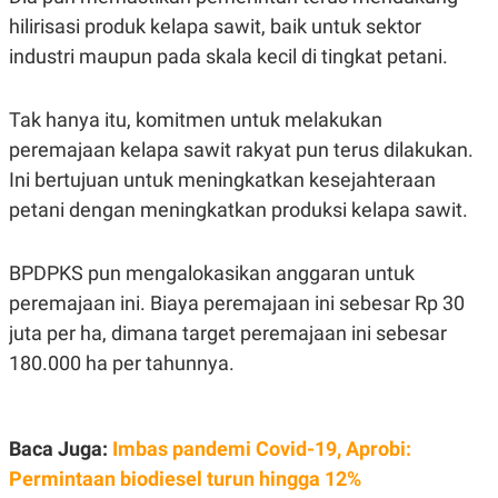
N
S
hilirisasi produk kelapa sawit, baik untuk sektor
E
E
industri maupun pada skala kecil di tingkat petani.
W
R
S
E
S
M
E
O
Tak hanya itu, komitmen untuk melakukan
T
N
U
I
peremajaan kelapa sawit rakyat pun terus dilakukan.
P
A
Ini bertujuan untuk meningkatkan kesejahteraan
A
K
petani dengan meningkatkan produksi kelapa sawit.
D
I
V
L
A
S
BPDPKS pun mengalokasikan anggaran untuk
K
O
peremajaan ini. Biaya peremajaan ini sebesar Rp 30
R
juta per ha, dimana target peremajaan ini sebesar
P
O
180.000 ha per tahunnya.
R
A
S
I
Baca Juga:
Imbas pandemi Covid-19, Aprobi:
K
N
I
A
Permintaan biodiesel turun hingga 12%
L
T