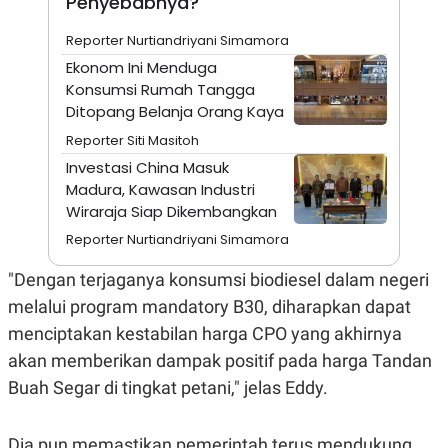
Penyebabnya?
E
R
Reporter Nurtiandriyani Simamora
F
B
O
U
Ekonom Ini Menduga
K
S
Konsumsi Rumah Tangga
U
I
Ditopang Belanja Orang Kaya
S
N
E
Reporter Siti Masitoh
S
S
Investasi China Masuk
I
Madura, Kawasan Industri
N
S
Wiraraja Siap Dikembangkan
I
G
Reporter Nurtiandriyani Simamora
H
T
"Dengan terjaganya konsumsi biodiesel dalam negeri
S
B
melalui program mandatory B30, diharapkan dapat
T
E
O
L
menciptakan kestabilan harga CPO yang akhirnya
C
A
akan memberikan dampak positif pada harga Tandan
K
N
S
J
Buah Segar di tingkat petani," jelas Eddy.
E
A
T
O
U
N
P
Dia pun memastikan pemerintah terus mendukung