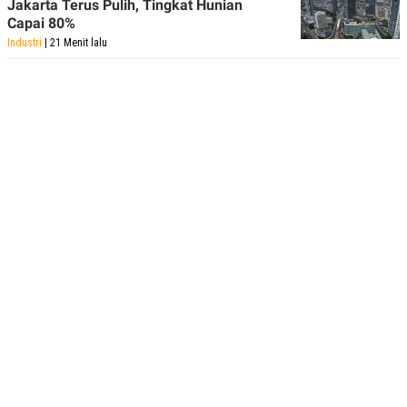
Jakarta Terus Pulih, Tingkat Hunian
R
T
Capai 80%
I
S
Industri
| 21 Menit lalu
I
N
G
K
G
M
E
D
I
A
.
I
D
SITEMAP
PROFILE
TERM
OF
USE
PEDOMAN
PEMBERITAAN
SIBER
PRIVACY