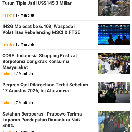
S
A
Turun Tipis Jadi US$145,3 Miliar
A
G
T
E
Nasional
| 4 Menit lalu
D
S
A
T
IHSG Melesat ke 6.409, Waspadai
A
Volatilitas Rebalancing MSCI & FTSE
K
L
O
I
Investasi
| 7 Menit lalu
N
P
T
S
CORE: Indonesia Shopping Festival
A
U
Berpotensi Dongkrak Konsumsi
N
S
T
Masyarakat
V
Industri
| 7 Menit lalu
Perpres Ojol Ditargetkan Terbit Sebelum
JARINGAN
17 Agustus 2026, Ini Aturannya
K
P
Industri
| 7 Menit lalu
O
R
N
E
Setahun Beroperasi, Prabowo Terima
T
S
A
S
Laporan Pendapatan Danantara Naik
N
R
400%
A
E
Nasional
| 10 Menit lalu