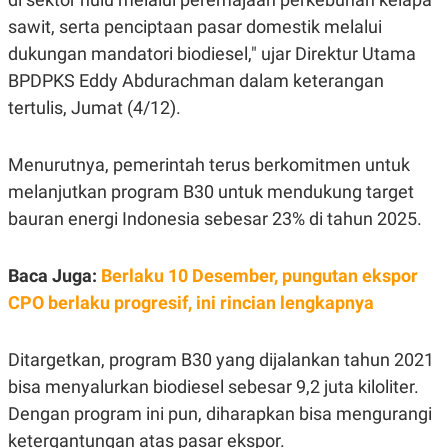
R
G
sawit, serta penciptaan pasar domestik melalui
S
I
O
O
dukungan mandatori biodiesel," ujar Direktur Utama
N
N
A
A
BPDPKS Eddy Abdurachman dalam keterangan
L
L
tertulis, Jumat (4/12).
F
I
N
A
Menurutnya, pemerintah terus berkomitmen untuk
N
C
melanjutkan program B30 untuk mendukung target
E
bauran energi Indonesia sebesar 23% di tahun 2025.
Y
C
A
A
N
R
Baca Juga:
Berlaku 10 Desember, pungutan ekspor
G
I
T
T
CPO berlaku progresif, ini rincian lengkapnya
E
A
R
H
.
U
Ditargetkan, program B30 yang dijalankan tahun 2021
.
.
bisa menyalurkan biodiesel sebesar 9,2 juta kiloliter.
K
L
Dengan program ini pun, diharapkan bisa mengurangi
E
I
S
F
ketergantungan atas pasar ekspor.