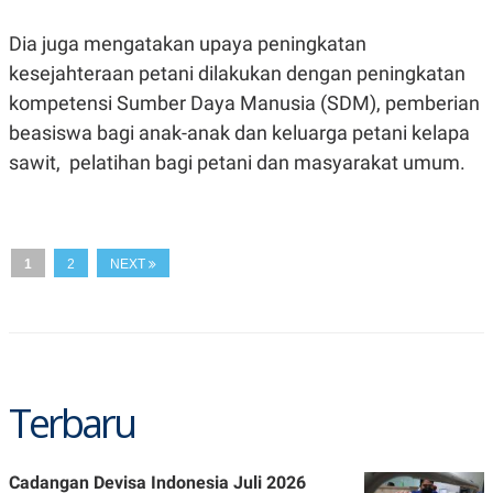
A
I
S
V
Dia juga mengatakan upaya peningkatan
K
E
E
kesejahteraan petani dilakukan dengan peningkatan
M
E
kompetensi Sumber Daya Manusia (SDM), pemberian
N
beasiswa bagi anak-anak dan keluarga petani kelapa
T
E
sawit, pelatihan bagi petani dan masyarakat umum.
R
I
A
N
L
E
1
2
NEXT
S
T
A
R
I
Terbaru
KANAL
P
I
Cadangan Devisa Indonesia Juli 2026
U
M