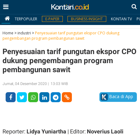
TERPOPULER
E-PAPER
BUSINESS INSIGHT
KONTAN TV
P
Home
>
industri
>
Penyesuaian tarif pungutan ekspor CPO dukung
pengembangan program pembangunan sawit
MY
Penyesuaian tarif pungutan ekspor CPO
KONTAN
dukung pengembangan program
Daftar
pembangunan sawit
Masuk
Jumat, 04 Desember 2020 | 13:03 WIB
Baca di App
BERITA
I
N
N
A
V
S
E
I
Reporter:
Lidya Yuniartha
| Editor:
Noverius Laoli
S
O
T
N