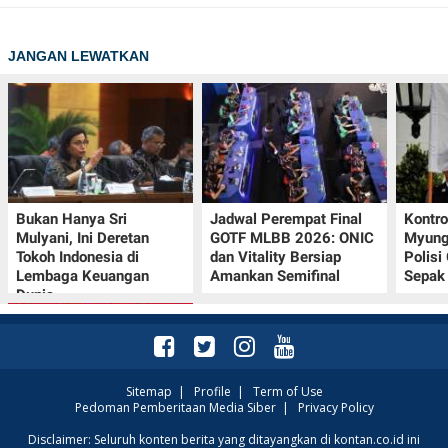
JANGAN LEWATKAN
Bukan Hanya Sri
Jadwal Perempat Final
Kontr
Mulyani, Ini Deretan
GOTF MLBB 2026: ONIC
Myung-
Tokoh Indonesia di
dan Vitality Bersiap
Polisi
Lembaga Keuangan
Amankan Semifinal
Sepak 
Dunia
Sitemap
|
Profile
|
Term of Use
Pedoman Pemberitaan Media Siber
|
Privacy Policy
Promo JSM Superindo
Disclaimer: Seluruh konten berita yang ditayangkan di kontan.co.id ini