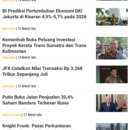
C
L
A
E
BI Prediksi Pertumbuhan Ekonomi DKI
D
A
E
S
Jakarta di Kisaran 4,9%-5,7% pada 2026
M
E
Y
.
Nasional
| 12 Menit lalu
I
D
Kemenhub Buka Peluang Investasi
L
K
Proyek Kereta Trans Sumatra dan Trans
A
I
N
N
Kalimantan
G
E
Nasional
| 14 Menit lalu
G
R
A
J
JFX Catatkan Nilai Transaksi Rp 3.268
N
A
Triliun Sepanjang Juli
A
E
N
M
C
I
Investasi
| 15 Menit lalu
E
T
T
E
Putin Buka Jalan Penjualan 30,4%
A
N
K
Saham Bandara Terbesar Rusia
E
A
P
D
Internasional
| 17 Menit lalu
A
V
P
E
Knight Frank: Pasar Perkantoran
E
R