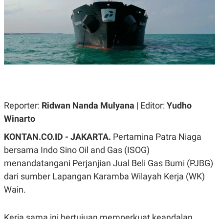
A
A
S
L
I
K
I
E
N
U
D
A
U
N
S
G
T
A
R
N
I
P
I
Reporter:
Ridwan Nanda Mulyana
| Editor:
Yudho
E
N
Winarto
L
T
U
E
A
R
KONTAN.CO.ID - JAKARTA.
Pertamina Patra Niaga
N
N
bersama Indo Sino Oil and Gas (ISOG)
G
A
U
S
menandatangani Perjanjian Jual Beli Gas Bumi (PJBG)
S
I
A
O
dari sumber Lapangan Karamba Wilayah Kerja (WK)
H
N
Wain.
A
A
L
P
R
Kerja sama ini bertujuan memperkuat keandalan
E
E