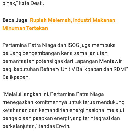
pihak," kata Desti.
R
T
I
S
I
Baca Juga:
Rupiah Melemah, Industri Makanan
N
G
Minuman Tertekan
K
G
M
Pertamina Patra Niaga dan ISOG juga membuka
E
peluang pengembangan kerja sama lanjutan
D
I
pemanfaatan potensi gas dari Lapangan Mentawir
A
.
bagi kebutuhan Refinery Unit V Balikpapan dan RDMP
I
Balikpapan.
D
"Melalui langkah ini, Pertamina Patra Niaga
SITEMAP
PROFILE
TERM
menegaskan komitmennya untuk terus mendukung
OF
USE
ketahanan dan kemandirian energi nasional melalui
PEDOMAN
pengelolaan pasokan energi yang terintegrasi dan
PEMBERITAAN
SIBER
berkelanjutan," tandas Erwin.
PRIVACY