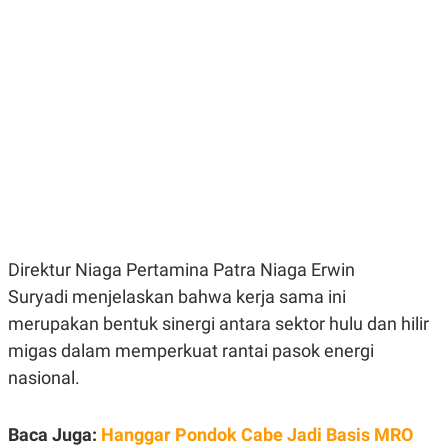
E
E
H
S
A
T
T
Y
A
L
N
E
E
A
N
N
G
A
L
L
I
I
S
S
H
I
S
E
K
X
O
Direktur Niaga Pertamina Patra Niaga Erwin
E
L
C
O
Suryadi menjelaskan bahwa kerja sama ini
U
M
merupakan bentuk sinergi antara sektor hulu dan hilir
T
I
migas dalam memperkuat rantai pasok energi
V
E
nasional.
C
O
R
Baca Juga:
Hanggar Pondok Cabe Jadi Basis MRO
N