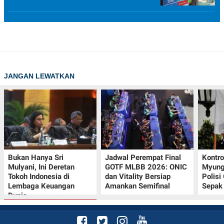
JANGAN LEWATKAN
Bukan Hanya Sri
Jadwal Perempat Final
Kontr
Mulyani, Ini Deretan
GOTF MLBB 2026: ONIC
Myung-
Tokoh Indonesia di
dan Vitality Bersiap
Polisi
Lembaga Keuangan
Amankan Semifinal
Sepak 
Dunia