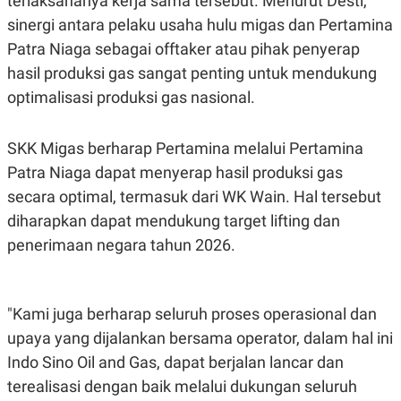
terlaksananya kerja sama tersebut. Menurut Desti,
C
L
A
E
sinergi antara pelaku usaha hulu migas dan Pertamina
D
A
Patra Niaga sebagai offtaker atau pihak penyerap
E
S
M
E
hasil produksi gas sangat penting untuk mendukung
Y
.
I
optimalisasi produksi gas nasional.
D
L
K
A
I
SKK Migas berharap Pertamina melalui Pertamina
N
N
Patra Niaga dapat menyerap hasil produksi gas
G
E
G
R
secara optimal, termasuk dari WK Wain. Hal tersebut
A
J
N
A
diharapkan dapat mendukung target lifting dan
A
E
N
M
penerimaan negara tahun 2026.
C
I
E
T
T
E
A
N
"Kami juga berharap seluruh proses operasional dan
K
upaya yang dijalankan bersama operator, dalam hal ini
E
A
P
D
Indo Sino Oil and Gas, dapat berjalan lancar dan
A
V
P
E
terealisasi dengan baik melalui dukungan seluruh
E
R