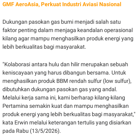
E
GMF AeroAsia, Perkuat Industri Aviasi Nasional
R
F
B
O
U
Dukungan pasokan gas bumi menjadi salah satu
K
S
U
I
faktor penting dalam menjaga keandalan operasional
S
N
kilang agar mampu menghasilkan produk energi yang
E
S
lebih berkualitas bagi masyarakat.
S
I
N
"Kolaborasi antara hulu dan hilir merupakan sebuah
S
I
keniscayaan yang harus dibangun bersama. Untuk
G
H
menghasilkan produk BBM rendah sulfur (low sulfur),
T
dibutuhkan dukungan pasokan gas yang andal.
S
B
T
E
Melalui kerja sama ini, kami berharap kilang-kilang
O
L
Pertamina semakin kuat dan mampu menghasilkan
C
A
K
N
produk energi yang lebih berkualitas bagi masyarakat,"
S
J
E
A
kata Erwin melalui keterangan tertulis yang disiarkan
T
O
pada Rabu (13/5/2026).
U
N
P