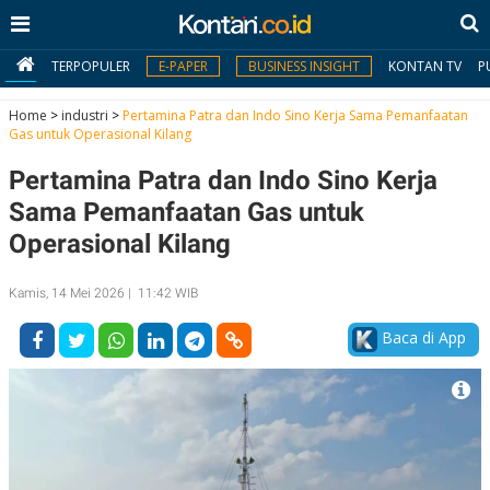
TERPOPULER
E-PAPER
BUSINESS INSIGHT
KONTAN TV
P
Home
>
industri
>
Pertamina Patra dan Indo Sino Kerja Sama Pemanfaatan
Gas untuk Operasional Kilang
MY
Pertamina Patra dan Indo Sino Kerja
KONTAN
Sama Pemanfaatan Gas untuk
Daftar
Operasional Kilang
Masuk
Kamis, 14 Mei 2026 | 11:42 WIB
Baca di App
BERITA
I
N
N
A
V
S
E
I
S
O
T
N