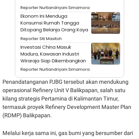
A
I
S
V
Reporter Nurtiandriyani Simamora
K
E
Ekonom Ini Menduga
E
M
Konsumsi Rumah Tangga
E
Ditopang Belanja Orang Kaya
N
T
Reporter Siti Masitoh
E
Investasi China Masuk
R
I
Madura, Kawasan Industri
A
Wiraraja Siap Dikembangkan
N
Reporter Nurtiandriyani Simamora
L
E
S
Penandatanganan PJBG tersebut akan mendukung
T
operasional Refinery Unit V Balikpapan, salah satu
A
R
kilang strategis Pertamina di Kalimantan Timur,
I
termasuk proyek Refinery Development Master Plan
(RDMP) Balikpapan.
KANAL
P
I
Melalui kerja sama ini, gas bumi yang bersumber dari
U
M