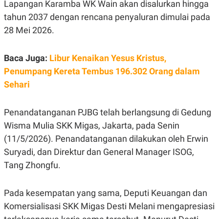
Lapangan Karamba WK Wain akan disalurkan hingga
S
A
A
G
tahun 2037 dengan rencana penyaluran dimulai pada
T
E
D
S
28 Mei 2026.
A
T
A
Baca Juga:
Libur Kenaikan Yesus Kristus,
K
L
Penumpang Kereta Tembus 196.302 Orang dalam
O
I
N
P
Sehari
T
S
A
U
N
S
T
Penandatanganan PJBG telah berlangsung di Gedung
V
Wisma Mulia SKK Migas, Jakarta, pada Senin
(11/5/2026). Penandatanganan dilakukan oleh Erwin
JARINGAN
Suryadi, dan Direktur dan General Manager ISOG,
Tang Zhongfu.
K
P
O
R
N
E
T
S
Pada kesempatan yang sama, Deputi Keuangan dan
A
S
Komersialisasi SKK Migas Desti Melani mengapresiasi
N
R
A
E