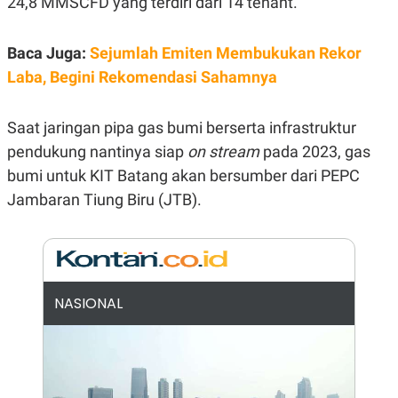
24,8 MMSCFD yang terdiri dari 14 tenant.
R
G
S
I
O
O
Baca Juga:
Sejumlah Emiten Membukukan Rekor
N
N
A
A
Laba, Begini Rekomendasi Sahamnya
L
L
F
I
N
Saat jaringan pipa gas bumi berserta infrastruktur
A
pendukung nantinya siap
on stream
pada 2023, gas
N
C
bumi untuk KIT Batang akan bersumber dari PEPC
E
Jambaran Tiung Biru (JTB).
Y
C
A
A
N
R
G
I
T
T
E
A
R
H
NASIONAL
.
U
.
.
K
L
E
I
S
F