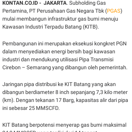
KONTAN.CO.ID -
JAKARTA
. Subholding Gas
A
A
S
L
Pertamina, PT Perusahaan Gas Negara Tbk (
PGAS
)
I
mulai membangun infrastruktur gas bumi menuju
K
I
Kawasan Industri Terpadu Batang (KITB).
E
N
U
D
A
U
N
S
Pembangunan ini merupakan eksekusi kongkret PGN
G
T
A
R
dalam menyediakan energi bersih bagi kawasan
N
I
industri dan mendukung utilisasi Pipa Transmisi
P
I
Cirebon – Semarang yang dibangun oleh pemerintah.
E
N
L
T
U
E
A
R
Jaringan pipa distribusi ke KIT Batang yang akan
N
N
G
A
dibangun berdiameter 8 inch sepanjang 7,3 kilo meter
U
S
(km). Dengan tekanan 17 Barg, kapasitas alir dari pipa
S
I
A
O
ini sebesar 25 MMSCFD.
H
N
A
A
L
KIT Batang berpotensi menyerap gas bumi maksimal
P
R
E
E