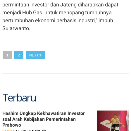
A
I
permintaan investor dan Jateng diharapkan dapat
S
V
K
E
menjadi Hub Gas untuk menopang tumbuhnya
E
pertumbuhan ekonomi berbasis industri," imbuh
M
E
Sujarwanto.
N
T
E
R
I
A
1
2
NEXT
N
L
E
S
T
A
R
Terbaru
I
KANAL
Hashim Ungkap Kekhawatiran Investor
soal Arah Kebijakan Pemerintahan
P
I
Prabowo
U
M