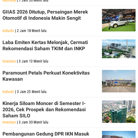
Nasional
| 1 Jam 50 Menit lalu
S
A
A
G
GIIAS 2026 Ditutup, Persaingan Merek
T
E
D
S
Otomotif di Indonesia Makin Sengit
A
T
Industri
| 2 Jam 18 Menit lalu
A
K
L
Laba Emiten Kertas Melonjak, Cermati
O
I
Rekomendasi Saham TKIM dan INKP
N
P
T
S
A
U
Investasi
| 3 Jam 13 Menit lalu
N
S
T
Paramount Petals Perkuat Konektivitas
V
Kawasan
JARINGAN
Industri
| 3 Jam 25 Menit lalu
Kinerja Siloam Moncer di Semester I-
K
P
2026, Cek Prospek dan Rekomendasi
O
R
N
E
Saham SILO
T
S
Investasi
| 3 Jam 30 Menit lalu
A
S
N
R
Pembangunan Gedung DPR IKN Masuk
A
E