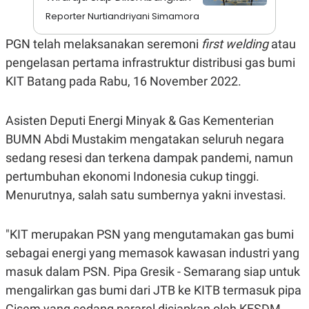
E
R
Reporter Nurtiandriyani Simamora
F
B
PGN telah melaksanakan seremoni
first welding
atau
O
U
K
S
pengelasan pertama infrastruktur distribusi gas bumi
U
I
S
N
KIT Batang pada Rabu, 16 November 2022.
E
S
S
Asisten Deputi Energi Minyak & Gas Kementerian
I
N
BUMN Abdi Mustakim mengatakan seluruh negara
S
I
sedang resesi dan terkena dampak pandemi, namun
G
pertumbuhan ekonomi Indonesia cukup tinggi.
H
T
Menurutnya, salah satu sumbernya yakni investasi.
S
B
T
E
O
L
"KIT merupakan PSN yang mengutamakan gas bumi
C
A
K
N
sebagai energi yang memasok kawasan industri yang
S
J
masuk dalam PSN. Pipa Gresik - Semarang siap untuk
E
A
T
O
mengalirkan gas bumi dari JTB ke KITB termasuk pipa
U
N
P
Cisem yang sedang pararel disiapkan oleh KESDM.