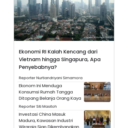
E
E
H
S
A
T
T
Y
A
L
N
E
E
A
N
N
G
A
L
L
I
I
Ekonomi RI Kalah Kencang dari
S
S
H
I
Vietnam hingga Singapura, Apa
S
Penyebabnya?
E
K
X
O
Reporter Nurtiandriyani Simamora
E
L
C
O
Ekonom Ini Menduga
U
M
Konsumsi Rumah Tangga
T
I
Ditopang Belanja Orang Kaya
V
Reporter Siti Masitoh
E
C
Investasi China Masuk
O
Madura, Kawasan Industri
R
N
Wiraraja Siap Dikembangkan