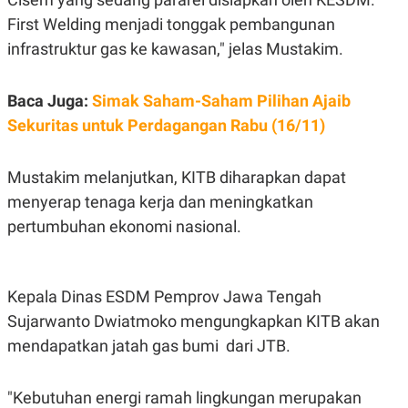
N
S
First Welding menjadi tonggak pembangunan
E
E
W
R
infrastruktur gas ke kawasan," jelas Mustakim.
S
E
S
M
E
O
Baca Juga:
Simak Saham-Saham Pilihan Ajaib
T
N
U
I
Sekuritas untuk Perdagangan Rabu (16/11)
P
A
A
K
D
I
Mustakim melanjutkan, KITB diharapkan dapat
V
L
menyerap tenaga kerja dan meningkatkan
A
S
pertumbuhan ekonomi nasional.
K
O
R
P
O
Kepala Dinas ESDM Pemprov Jawa Tengah
R
A
Sujarwanto Dwiatmoko mengungkapkan KITB akan
S
mendapatkan jatah gas bumi dari JTB.
I
K
N
I
A
"Kebutuhan energi ramah lingkungan merupakan
L
T