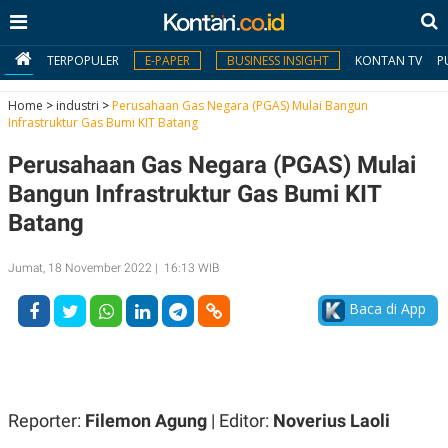
TERPOPULER
E-PAPER
BUSINESS INSIGHT
KONTAN TV
P
Home
>
industri
>
Perusahaan Gas Negara (PGAS) Mulai Bangun
Infrastruktur Gas Bumi KIT Batang
MY
Perusahaan Gas Negara (PGAS) Mulai
KONTAN
Bangun Infrastruktur Gas Bumi KIT
Daftar
Batang
Masuk
Jumat, 18 November 2022 | 16:13 WIB
Baca di App
BERITA
I
N
N
A
V
S
E
I
Reporter:
Filemon Agung
| Editor:
Noverius Laoli
S
O
T
N