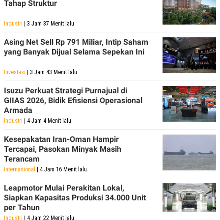
C
L
Tahap Struktur
A
E
D
A
Industri
| 3 Jam 37 Menit lalu
E
S
M
E
Asing Net Sell Rp 791 Miliar, Intip Saham
Y
.
I
yang Banyak Dijual Selama Sepekan Ini
D
L
K
Investasi
| 3 Jam 43 Menit lalu
A
I
N
N
Isuzu Perkuat Strategi Purnajual di
G
E
GIIAS 2026, Bidik Efisiensi Operasional
G
R
A
J
Armada
N
A
Industri
| 4 Jam 4 Menit lalu
A
E
N
M
Kesepakatan Iran-Oman Hampir
C
I
Tercapai, Pasokan Minyak Masih
E
T
T
E
Terancam
A
N
Internasional
| 4 Jam 16 Menit lalu
K
E
A
Leapmotor Mulai Perakitan Lokal,
P
D
Siapkan Kapasitas Produksi 34.000 Unit
A
V
per Tahun
P
E
E
R
Industri
| 4 Jam 22 Menit lalu