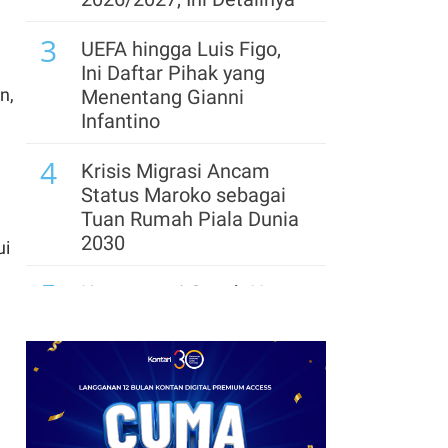
3
UEFA hingga Luis Figo,
Ini Daftar Pihak yang
n,
Menentang Gianni
Infantino
4
Krisis Migrasi Ancam
Status Maroko sebagai
Tuan Rumah Piala Dunia
2030
ui
5
Kontroversi Coach Hong
Myung-bo Berlanjut,
Polisi Geledah Federasi
Sepak Bola Korsel
6
Arsenal Perpanjang
Kerja Sama dengan