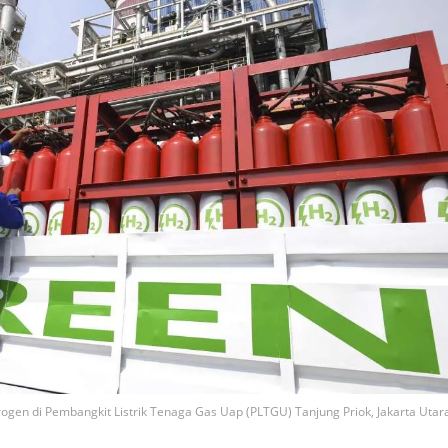
ogen di Pembangkit Listrik Tenaga Gas Uap (PLTGU) Tanjung Priok, Jakarta Utar