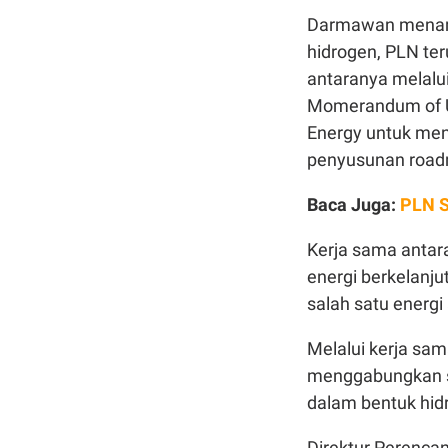
Darmawan menamb
hidrogen, PLN ter
antaranya melal
Momerandum of U
Energy untuk men
penyusunan roadm
Baca Juga:
PLN S
Kerja sama antar
energi berkelanju
salah satu energi 
Melalui kerja sa
menggabungkan s
dalam bentuk hid
Direktur Perenca