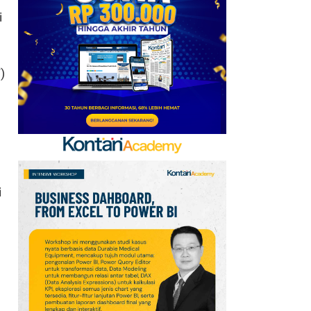
Emirates hingga 2033, Ini
i
Detail Kemitraannya
7
FIFA Akhirnya Cairkan
)
Hadiah Timnas Yordania
yang Tertunda 8 Bulan
8
Cek Kode Redeem EA FC
Mobile Update 7 Agustus
2026: Klaim Ribuan
Gems Gratis!
i
9
Promo JSM Alfamart 7–
9 Agustus 2026, Minyak
g
Goreng 2 Liter Mulai
Rp41.500
10
Jadwal Perempat Final