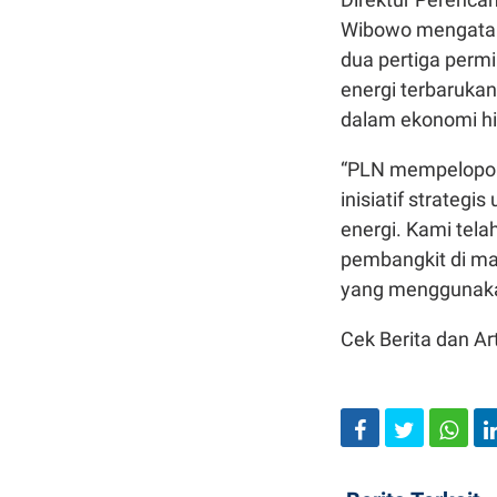
Wibowo mengataka
dua pertiga perm
energi terbaruka
dalam ekonomi h
“PLN mempelopor
inisiatif strateg
energi. Kami tel
pembangkit di ma
yang menggunakan
Cek Berita dan Art