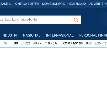
EASE.ID
|
KINERJA EMITEN
|
MOMSMONEY.ID
|
KGMEDIA.ID
|
ADVERTISIN
INDUSTRI
NASIONAL
INTERNASIONAL
PERSONAL FINA
IDX
6.392 48,27
KOMPAS100
842 9,35
0,76%
1,1
KOMPAS100
842 9,35
LQ45
639 7,95
1,12%
1,26
LQ45
639 7,95
ISSI
222 2,35
IDX3
1,26%
1,07%