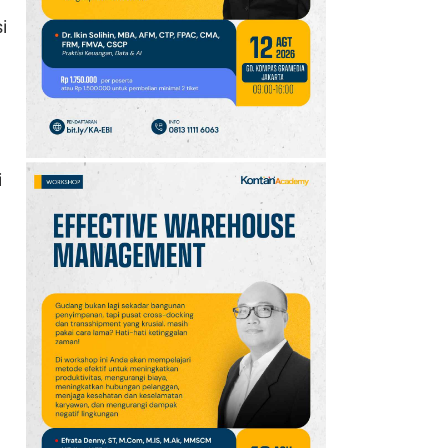
GOTF MLBB 2026: ONIC
i
dan Vitality Bersiap
Amankan Semifinal
i