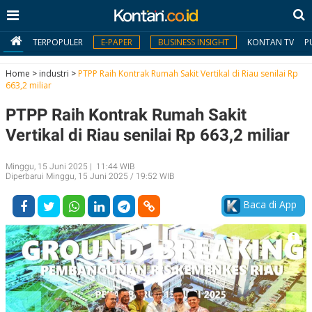
TERPOPULER
E-PAPER
BUSINESS INSIGHT
KONTAN TV
P
Home
>
industri
>
PTPP Raih Kontrak Rumah Sakit Vertikal di Riau senilai Rp
663,2 miliar
MY
PTPP Raih Kontrak Rumah Sakit
KONTAN
Vertikal di Riau senilai Rp 663,2 miliar
Daftar
Minggu, 15 Juni 2025 | 11:44 WIB
Masuk
Diperbarui Minggu, 15 Juni 2025 / 19:52 WIB
Baca di App
BERITA
I
N
N
A
V
S
E
I
S
O
T
N