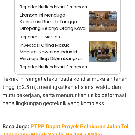
A
I
Reporter Nurtiandriyani Simamora
S
V
K
E
Ekonom Ini Menduga
E
Konsumsi Rumah Tangga
M
E
Ditopang Belanja Orang Kaya
N
T
Reporter Siti Masitoh
E
Investasi China Masuk
R
I
Madura, Kawasan Industri
A
Wiraraja Siap Dikembangkan
N
Reporter Nurtiandriyani Simamora
L
E
S
Teknik ini sangat efektif pada kondisi muka air tanah
T
tinggi (±2,5 m), meningkatkan efisiensi waktu dan
A
R
mutu pekerjaan, serta menurunkan risiko deformasi
I
pada lingkungan geoteknik yang kompleks.
KANAL
Baca Juga:
PTPP Dapat Proyek Pelebaran Jalan Tol
P
I
U
M
Tangerang-Merak Senilai Rp 134,7 Miliar