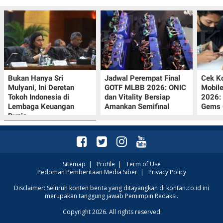
Bukan Hanya Sri
Jadwal Perempat Final
Cek K
Mulyani, Ini Deretan
GOTF MLBB 2026: ONIC
Mobil
Tokoh Indonesia di
dan Vitality Bersiap
2026:
Lembaga Keuangan
Amankan Semifinal
Gems G
Dunia
Sitemap
|
Profile
|
Term of Use
Pedoman Pemberitaan Media Siber
|
Privacy Policy
Promo JSM Superindo
Disclaimer: Seluruh konten berita yang ditayangkan di kontan.co.id ini
merupakan tanggung jawab Pemimpin Redaksi.
7–9 Agustus 2026,
Minyak Goreng
Copyright 2026. All rights reserved
Rp37.900 hingga Buah