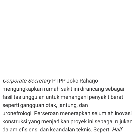
E
E
H
S
A
T
T
Y
A
L
N
E
E
A
N
N
G
A
L
L
I
I
S
S
H
I
S
E
K
X
O
Corporate Secretary
PTPP Joko Raharjo
E
L
C
O
mengungkapkan rumah sakit ini dirancang sebagai
U
M
fasilitas unggulan untuk menangani penyakit berat
T
I
seperti gangguan otak, jantung, dan
V
E
uronefrologi. Perseroan menerapkan sejumlah inovasi
C
konstruksi yang menjadikan proyek ini sebagai rujukan
O
R
dalam efisiensi dan keandalan teknis. Seperti
Half
N