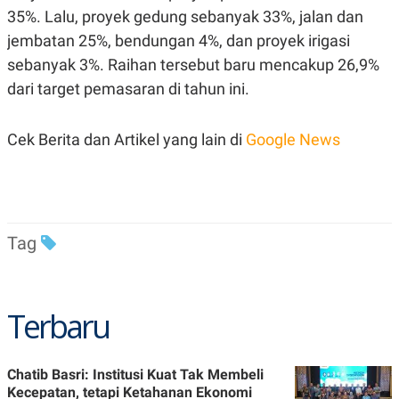
C
L
35%. Lalu, proyek gedung sebanyak 33%, jalan dan
A
E
D
A
jembatan 25%, bendungan 4%, dan proyek irigasi
E
S
M
E
sebanyak 3%. Raihan tersebut baru mencakup 26,9%
Y
.
dari target pemasaran di tahun ini.
I
D
L
K
Cek Berita dan Artikel yang lain di
Google News
A
I
N
N
G
E
G
R
A
J
N
A
A
E
Tag
N
M
C
I
E
T
T
E
A
N
Terbaru
K
E
A
P
D
A
V
Chatib Basri: Institusi Kuat Tak Membeli
P
E
Kecepatan, tetapi Ketahanan Ekonomi
E
R