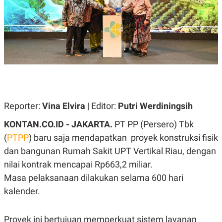
A
A
S
L
I
K
I
E
N
U
D
A
U
N
S
G
T
A
R
N
I
P
I
Reporter:
Vina Elvira
| Editor:
Putri Werdiningsih
E
N
L
T
KONTAN.CO.ID -
JAKARTA.
PT PP (Persero) Tbk
U
E
A
R
(
PTPP
) baru saja mendapatkan proyek konstruksi fisik
N
N
dan bangunan Rumah Sakit UPT Vertikal Riau, dengan
G
A
U
S
nilai kontrak mencapai Rp663,2 miliar.
S
I
A
O
Masa pelaksanaan dilakukan selama 600 hari
H
N
kalender.
A
A
L
P
R
Proyek ini bertujuan memperkuat sistem layanan
E
E