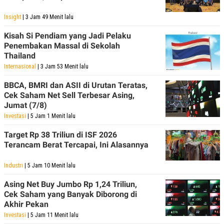
R
T
I
Insight
| 3 Jam 49 Menit lalu
S
I
Kisah Si Pendiam yang Jadi Pelaku
N
G
Penembakan Massal di Sekolah
Thailand
K
G
Internasional
| 3 Jam 53 Menit lalu
M
E
BBCA, BMRI dan ASII di Urutan Teratas,
D
Cek Saham Net Sell Terbesar Asing,
I
Jumat (7/8)
A
.
Investasi
| 5 Jam 1 Menit lalu
I
D
Target Rp 38 Triliun di ISF 2026
Terancam Berat Tercapai, Ini Alasannya
Industri
| 5 Jam 10 Menit lalu
SITEMAP
PROFILE
TERM
OF
USE
Asing Net Buy Jumbo Rp 1,24 Triliun,
Cek Saham yang Banyak Diborong di
PEDOMAN
PEMBERITAAN
Akhir Pekan
SIBER
Investasi
| 5 Jam 11 Menit lalu
PRIVACY