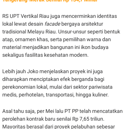
S
A
A
G
T
E
RS UPT Vertikal Riau juga mencerminkan identitas
D
S
A
lokal lewat desain
facade
bergaya arsitektur
T
A
tradisional Melayu Riau. Unsur-unsur seperti bentuk
K
L
atap, ornamen khas, serta pemilihan warna dan
O
I
N
P
material menjadikan bangunan ini ikon budaya
T
S
sekaligus fasilitas kesehatan modern.
A
U
N
S
T
V
Lebih jauh Joko menjelaskan proyek ini juga
diharapkan menciptakan efek berganda bagi
JARINGAN
perekonomian lokal, mulai dari sektor pariwisata
medis, perhotelan, transportasi, hingga kuliner.
K
P
O
R
N
E
Asal tahu saja, per Mei lalu PT PP telah mencatatkan
T
S
A
S
perolehan kontrak baru senilai Rp 7,65 triliun.
N
R
A
E
Mayoritas berasal dari proyek pelabuhan sebesar