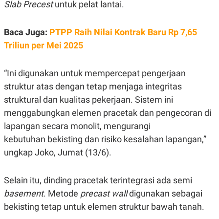
E
Slab Precest
untuk pelat lantai.
R
F
B
O
U
Baca Juga:
PTPP Raih Nilai Kontrak Baru Rp 7,65
K
S
Triliun per Mei 2025
U
I
S
N
E
S
“Ini digunakan untuk mempercepat pengerjaan
S
I
struktur atas dengan tetap menjaga integritas
N
struktural dan kualitas pekerjaan. Sistem ini
S
I
menggabungkan elemen pracetak dan pengecoran di
G
H
lapangan secara monolit, mengurangi
T
kebutuhan bekisting dan risiko kesalahan lapangan,”
S
B
ungkap Joko, Jumat (13/6).
T
E
O
L
C
A
K
N
Selain itu, dinding pracetak terintegrasi ada semi
S
J
E
A
basement
. Metode
precast wall
digunakan sebagai
T
O
bekisting tetap untuk elemen struktur bawah tanah.
U
N
P