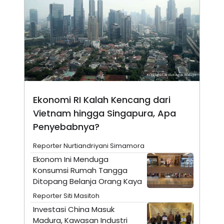
N
S
E
E
W
R
S
E
S
M
E
O
T
N
U
I
P
A
A
K
D
I
Ekonomi RI Kalah Kencang dari
V
L
A
Vietnam hingga Singapura, Apa
S
Penyebabnya?
K
O
R
Reporter Nurtiandriyani Simamora
P
O
Ekonom Ini Menduga
R
Konsumsi Rumah Tangga
A
Ditopang Belanja Orang Kaya
S
I
Reporter Siti Masitoh
K
N
Investasi China Masuk
I
A
Madura, Kawasan Industri
L
T