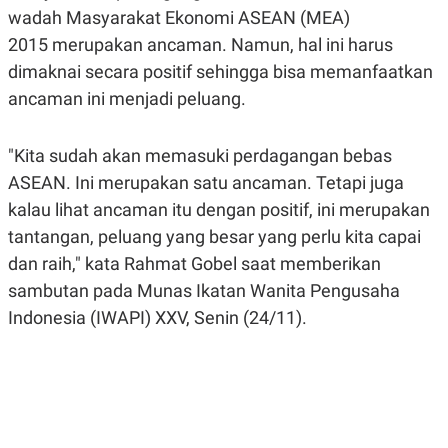
A
A
wadah Masyarakat Ekonomi ASEAN (MEA)
S
L
2015 merupakan ancaman. Namun, hal ini harus
I
dimaknai secara positif sehingga bisa memanfaatkan
K
I
E
N
ancaman ini menjadi peluang.
U
D
A
U
N
S
G
T
"Kita sudah akan memasuki perdagangan bebas
A
R
ASEAN. Ini merupakan satu ancaman. Tetapi juga
N
I
kalau lihat ancaman itu dengan positif, ini merupakan
P
I
E
N
tantangan, peluang yang besar yang perlu kita capai
L
T
U
E
dan raih," kata Rahmat Gobel saat memberikan
A
R
sambutan pada Munas Ikatan Wanita Pengusaha
N
N
G
A
Indonesia (IWAPI) XXV, Senin (24/11).
U
S
S
I
A
O
H
N
A
A
L
P
R
E
E