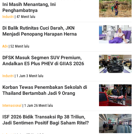
R
T
Ini Masih Menantang, Ini
I
Penghambatnya
S
I
Industri
| 47 Menit lalu
N
G
Di Balik Rutinitas Cuci Darah, JKN
Menjadi Penopang Harapan Herna
K
G
M
Adv
| 52 Menit lalu
E
D
DFSK Masuk Segmen SUV Premium,
I
A
Andalkan E5 Plus PHEV di GIIAS 2026
.
I
Industri
| 1 Jam 3 Menit lalu
D
Korban Tewas Penembakan Sekolah di
Thailand Bertambah Jadi 9 Orang
SITEMAP
PROFILE
TERM
OF
Internasional
| 1 Jam 26 Menit lalu
USE
ISF 2026 Bidik Transaksi Rp 38 Triliun,
PEDOMAN
PEMBERITAAN
Jadi Sentimen Positif Bagi Saham Ritel?
SIBER
PRIVACY