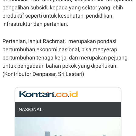
E
R
pengalihan subsidi kepada yang sektor yang lebih
F
B
produktif seperti untuk kesehatan, pendidikan,
O
U
infrastruktur dan pertanian.
K
S
U
I
S
N
E
Pertanian, lanjut Rachmat, merupakan pondasi
S
S
pertumbuhan ekonomi nasional, bisa menyerap
I
pertumbuhan tenaga kerja, dan merupakan pejuang
N
S
untuk pengadaan bahan pokok yang diperlukan.
I
G
(Kontributor Denpasar, Sri Lestari)
H
T
S
B
T
E
O
L
C
A
NASIONAL
K
N
S
J
E
A
T
O
U
N
P