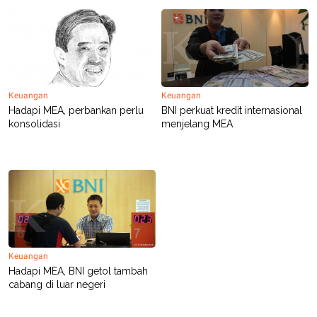
S
A
A
G
T
E
D
S
A
T
A
K
L
Keuangan
Keuangan
O
I
Hadapi MEA, perbankan perlu
BNI perkuat kredit internasional
N
P
konsolidasi
menjelang MEA
T
S
A
U
N
S
T
V
JARINGAN
K
P
O
R
Keuangan
N
E
Hadapi MEA, BNI getol tambah
T
S
cabang di luar negeri
A
S
N
R
A
E