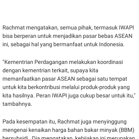
E
E
H
S
A
T
T
Y
A
L
N
E
Rachmat mengatakan, semua pihak, termasuk IWAPI
E
A
bisa berperan untuk menjadikan pasar bebas ASEAN
N
N
G
A
ini, sebagai hal yang bermanfaat untuk Indonesia.
L
L
I
I
S
S
"Kementrian Perdagangan melakukan koordinasi
H
I
S
dengan kementrian terkait, supaya kita
E
K
memanfaatkan pasar ASEAN sebagai satu tempat
X
O
E
L
untuk kita berkontribusi melalui produk-produk yang
C
O
kita hasilnya. Peran IWAPI juga cukup besar untuk itu,"
U
M
T
tambahnya.
I
V
E
C
Pada kesempatan itu, Rachmat juga menyinggung
O
mengenai kenaikan harga bahan bakar minyak (BBM)
R
N
bersubsidi. Dia mengatakan, kebijakan ini merupakan