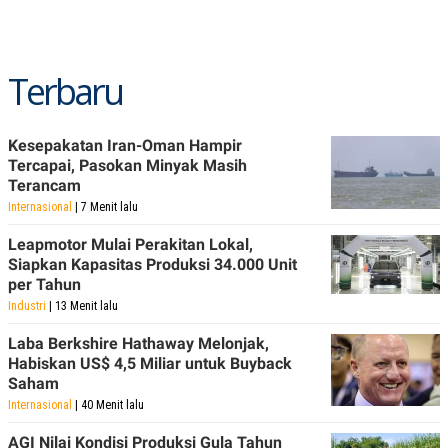
C
L
A
E
D
A
E
S
M
E
Terbaru
Y
.
I
D
L
K
Kesepakatan Iran-Oman Hampir
A
I
Tercapai, Pasokan Minyak Masih
N
N
Terancam
G
E
G
R
Internasional
| 7 Menit lalu
A
J
N
A
Leapmotor Mulai Perakitan Lokal,
A
E
Siapkan Kapasitas Produksi 34.000 Unit
N
M
per Tahun
C
I
E
T
Industri
| 13 Menit lalu
T
E
A
N
Laba Berkshire Hathaway Melonjak,
K
Habiskan US$ 4,5 Miliar untuk Buyback
E
A
Saham
P
D
Internasional
| 40 Menit lalu
A
V
P
E
E
R
AGI Nilai Kondisi Produksi Gula Tahun