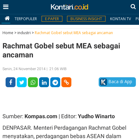
TERPOPULER
E-PAPER
BUSINESS INSIGHT
KONTAN TV
P
Home
>
industri
>
Rachmat Gobel sebut MEA sebagai ancaman
Rachmat Gobel sebut MEA sebagai
MY
KONTAN
ancaman
Daftar
Senin, 24 November 2014 | 21:06 WIB
Masuk
Baca di App
BERITA
I
N
Sumber:
Kompas.com
| Editor:
Yudho Winarto
N
A
V
S
DENPASAR. Menteri Perdagangan Rachmat Gobel
E
I
S
O
menyatakan, perdagangan bebas ASEAN dalam
T
N