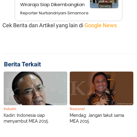
A
I
Wiraraja Siap Dikembangkan
S
V
K
E
Reporter Nurtiandriyani Simamora
E
M
Cek Berita dan Artikel yang lain di
Google News
E
N
T
E
R
I
A
N
Berita Terkait
L
E
S
T
A
R
I
Industri
Nasional
KANAL
Kadin: Indonesia siap
Mendag: Jangan takut sama
menyambut MEA 2015
MEA 2015
P
I
U
M