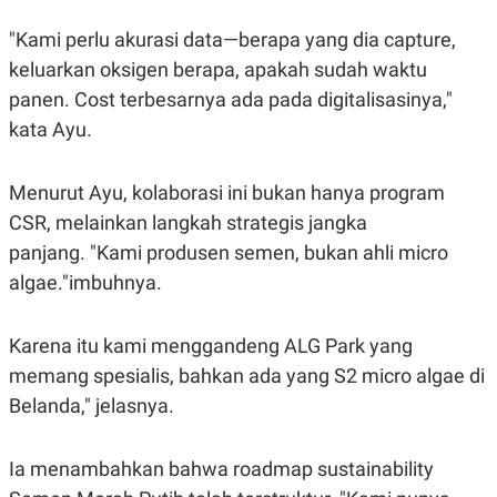
S
A
A
G
"Kami perlu akurasi data—berapa yang dia capture,
T
E
D
S
keluarkan oksigen berapa, apakah sudah waktu
A
T
panen. Cost terbesarnya ada pada digitalisasinya,"
A
kata Ayu.
K
L
O
I
N
P
Menurut Ayu, kolaborasi ini bukan hanya program
T
S
A
U
CSR, melainkan langkah strategis jangka
N
S
T
panjang. "Kami produsen semen, bukan ahli micro
V
algae."imbuhnya.
JARINGAN
Karena itu kami menggandeng ALG Park yang
memang spesialis, bahkan ada yang S2 micro algae di
K
P
O
R
Belanda," jelasnya.
N
E
T
S
A
S
Ia menambahkan bahwa roadmap sustainability
N
R
A
E