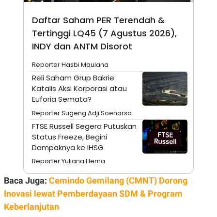
A
I
S
V
Daftar Saham PER Terendah &
K
E
E
Tertinggi LQ45 (7 Agustus 2026),
M
E
INDY dan ANTM Disorot
N
T
Reporter Hasbi Maulana
E
R
Reli Saham Grup Bakrie:
I
Katalis Aksi Korporasi atau
A
N
Euforia Semata?
L
Reporter Sugeng Adji Soenarso
E
S
FTSE Russell Segera Putuskan
T
Status Freeze, Begini
A
Dampaknya ke IHSG
R
I
Reporter Yuliana Hema
Baca Juga:
Cemindo Gemilang (CMNT) Dorong
KANAL
Inovasi lewat Pemberdayaan SDM & Program
P
I
Keberlanjutan
U
M