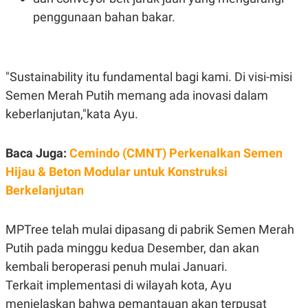
R
T
penggunaan bahan bakar.
I
S
I
N
G
"Sustainability itu fundamental bagi kami. Di visi-misi
K
G
Semen Merah Putih memang ada inovasi dalam
M
E
keberlanjutan,"kata Ayu.
D
I
A
Baca Juga:
Cemindo (CMNT) Perkenalkan Semen
.
I
Hijau & Beton Modular untuk Konstruksi
D
Berkelanjutan
MPTree telah mulai dipasang di pabrik Semen Merah
SITEMAP
PROFILE
TERM
OF
Putih pada minggu kedua Desember, dan akan
USE
kembali beroperasi penuh mulai Januari.
PEDOMAN
PEMBERITAAN
Terkait implementasi di wilayah kota, Ayu
SIBER
menjelaskan bahwa pemantauan akan terpusat
PRIVACY