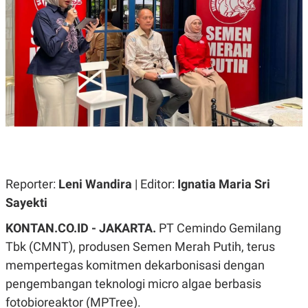
A
A
S
L
I
K
I
E
N
U
D
A
U
N
S
G
T
A
R
N
I
P
I
E
N
L
T
U
E
Reporter:
Leni Wandira
| Editor:
Ignatia Maria Sri
A
R
N
N
Sayekti
G
A
U
S
KONTAN.CO.ID - JAKARTA.
PT Cemindo Gemilang
S
I
A
O
Tbk (CMNT), produsen Semen Merah Putih, terus
H
N
mempertegas komitmen dekarbonisasi dengan
A
A
L
pengembangan teknologi micro algae berbasis
P
R
fotobioreaktor (MPTree).
E
E