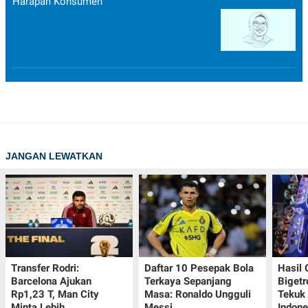
Harapan Konsumen
JANGAN LEWATKAN
Transfer Rodri:
Daftar 10 Pesepak Bola
Hasil
Barcelona Ajukan
Terkaya Sepanjang
Bigetr
Rp1,23 T, Man City
Masa: Ronaldo Ungguli
Tekuk 
Minta Lebih
Messi
Indone