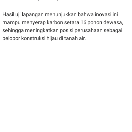
R
G
S
I
O
O
Hasil uji lapangan menunjukkan bahwa inovasi ini
N
N
mampu menyerap karbon setara 16 pohon dewasa,
A
A
L
L
sehingga meningkatkan posisi perusahaan sebagai
F
I
pelopor konstruksi hijau di tanah air.
N
A
N
C
E
Y
C
A
A
N
R
G
I
T
T
E
A
R
H
.
U
.
.
K
L
E
I
S
F