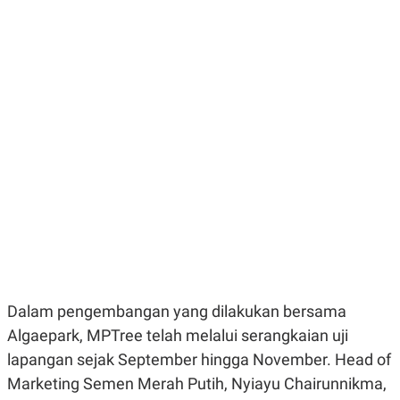
E
E
H
S
A
T
T
Y
A
L
N
E
E
A
N
N
G
A
L
L
I
I
S
S
H
I
S
E
K
X
O
E
L
C
O
U
M
T
I
Dalam pengembangan yang dilakukan bersama
V
E
Algaepark, MPTree telah melalui serangkaian uji
C
lapangan sejak September hingga November. Head of
O
R
Marketing Semen Merah Putih, Nyiayu Chairunnikma,
N