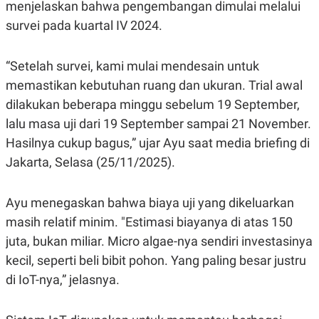
E
menjelaskan bahwa pengembangan dimulai melalui
R
survei pada kuartal IV 2024.
F
B
O
U
K
S
“Setelah survei, kami mulai mendesain untuk
U
I
S
N
memastikan kebutuhan ruang dan ukuran. Trial awal
E
S
dilakukan beberapa minggu sebelum 19 September,
S
lalu masa uji dari 19 September sampai 21 November.
I
N
Hasilnya cukup bagus,” ujar Ayu saat media briefing di
S
I
Jakarta, Selasa (25/11/2025).
G
H
T
Ayu menegaskan bahwa biaya uji yang dikeluarkan
S
B
masih relatif minim. "Estimasi biayanya di atas 150
T
E
O
L
juta, bukan miliar. Micro algae-nya sendiri investasinya
C
A
K
N
kecil, seperti beli bibit pohon. Yang paling besar justru
S
J
di IoT-nya,” jelasnya.
E
A
T
O
U
N
P