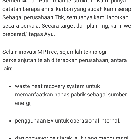
Semen Merah Putih telah terstruktur. "Kami punya
C
L
A
E
catatan berapa emisi karbon yang sudah kami serap.
D
A
E
S
Sebagai perusahaan Tbk, semuanya kami laporkan
M
E
secara berkala. Secara target dan planning, kami well
Y
.
I
prepared," tegas Ayu.
D
L
K
A
I
Selain inovasi MPTree, sejumlah teknologi
N
N
G
E
berkelanjutan telah diterapkan perusahaan, antara
G
R
lain:
A
J
N
A
A
E
N
M
waste heat recovery system untuk
C
I
memanfaatkan panas pabrik sebagai sumber
E
T
T
E
energi,
A
N
K
E
A
penggunaan EV untuk operasional internal,
P
D
A
V
P
E
E
R
dan conveyor belt jarak jauh yang mengurangi