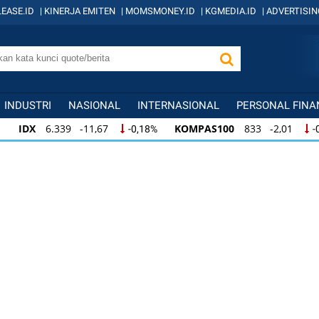
EASE.ID
|
KINERJA EMITEN
|
MOMSMONEY.ID
|
KGMEDIA.ID
|
ADVERTISIN
INDUSTRI
NASIONAL
INTERNASIONAL
PERSONAL FINA
IDX
6.339 -11,67
KOMPAS100
833 -2,01
-0,18%
-
IDX
6.339 -11,67
KOMPAS100
833 -2,01
-0,18%
-
IDX
6.339 -11,67
KOMPAS100
833 -2,01
-0,18%
-