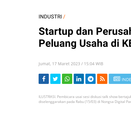
INDUSTRI
/
Startup dan Perusah
Peluang Usaha di K
Jumat, 17 Maret 2023 / 15:04 WIB
INDE
ILUSTRASI. Pembicara usai sesi diskusi talk show bertaj
diselenggarakan pada Rabu (15/03) di Nongsa Digital Pa