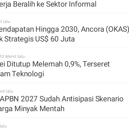
rja Beralih ke Sektor Informal
t lalu
ndapatan Hingga 2030, Ancora (OKAS
k Strategis US$ 60 Juta
10 Menit lalu
ei Ditutup Melemah 0,9%, Terseret
ham Teknologi
it lalu
APBN 2027 Sudah Antisipasi Skenario
arga Minyak Mentah
lalu