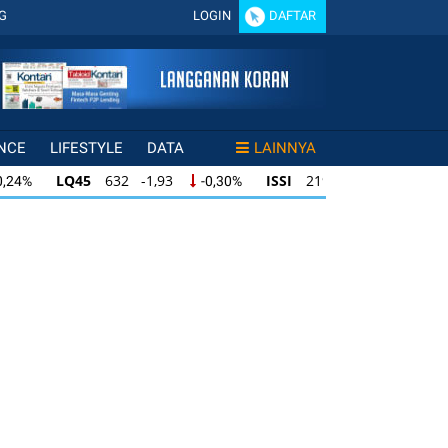
G
LOGIN
DAFTAR
NCE
LIFESTYLE
DATA
LAINNYA
LQ45
632 -1,93
ISSI
219 -0,76
0,24%
-0,30%
-0,34%
LQ45
632 -1,93
ISSI
219 -0,76
0,24%
-0,30%
-0,34%
LQ45
632 -1,93
ISSI
219 -0,76
0,24%
-0,30%
-0,34%