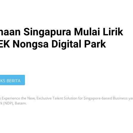
aan Singapura Mulai Lirik
EK Nongsa Digital Park
KS BERITA
uk Experience the New, Exclusive Talent Solution for Singapore-based Business y
rk (NDP), Batam.