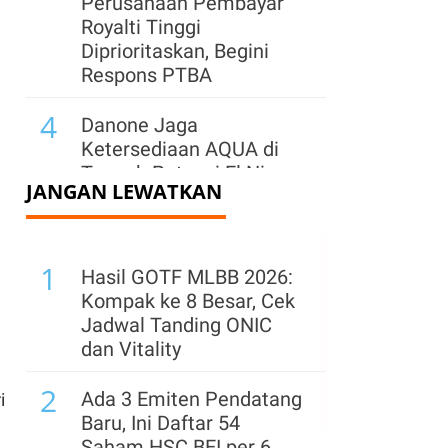
Perusahaan Pembayar
Royalti Tinggi
Diprioritaskan, Begini
Respons PTBA
4
Danone Jaga
Ketersediaan AQUA di
Tengah Potensi El Nino
JANGAN LEWATKAN
dan Lonjakan
Permintaan
5
1
Investasi Industri TPT
Hasil GOTF MLBB 2026:
Diproyeksi Mampu
Kompak ke 8 Besar, Cek
Menyerap Sekitar 9.800
Jadwal Tanding ONIC
Tenaga Kerja
dan Vitality
6
2
WIKA Kebut
Ada 3 Emiten Pendatang
i
Pembangunan Tol
Baru, Ini Daftar 54
Jakarta-Cikampek II
Saham HSC BEI per 6