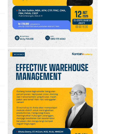
di 3 Wilayah
10
UEFA Terapkan Dua
Aturan Baru di Liga
)
Champions Musim
2026/2027, Ini Detailnya