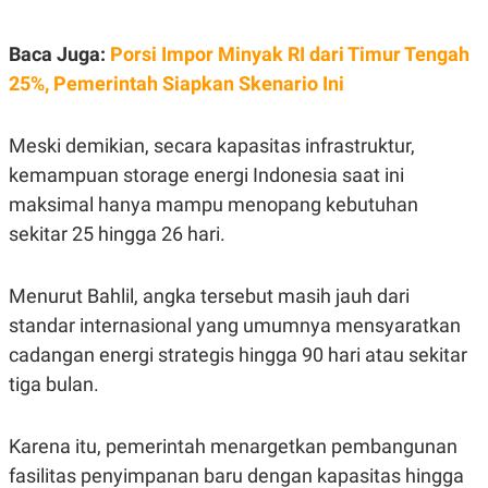
S
A
A
G
T
E
Baca Juga:
Porsi Impor Minyak RI dari Timur Tengah
D
S
A
25%, Pemerintah Siapkan Skenario Ini
T
A
K
L
Meski demikian, secara kapasitas infrastruktur,
O
I
kemampuan storage energi Indonesia saat ini
N
P
T
S
maksimal hanya mampu menopang kebutuhan
A
U
N
S
sekitar 25 hingga 26 hari.
T
V
Menurut Bahlil, angka tersebut masih jauh dari
JARINGAN
standar internasional yang umumnya mensyaratkan
cadangan energi strategis hingga 90 hari atau sekitar
K
P
tiga bulan.
O
R
N
E
T
S
A
S
Karena itu, pemerintah menargetkan pembangunan
N
R
fasilitas penyimpanan baru dengan kapasitas hingga
A
E