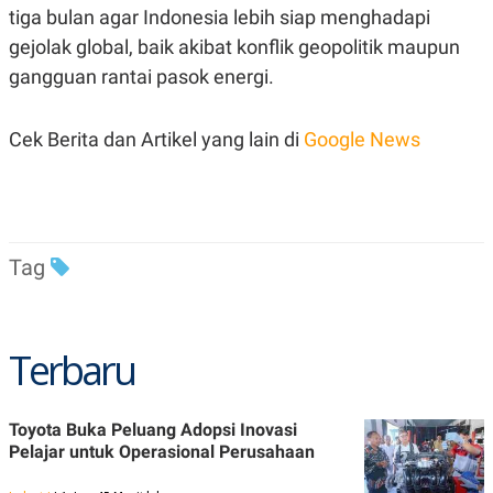
C
L
tiga bulan agar Indonesia lebih siap menghadapi
A
E
D
A
gejolak global, baik akibat konflik geopolitik maupun
E
S
gangguan rantai pasok energi.
M
E
Y
.
I
D
Cek Berita dan Artikel yang lain di
Google News
L
K
A
I
N
N
G
E
G
R
A
J
N
A
Tag
A
E
N
M
C
I
E
T
T
E
Terbaru
A
N
K
E
A
Toyota Buka Peluang Adopsi Inovasi
P
D
A
V
Pelajar untuk Operasional Perusahaan
P
E
E
R