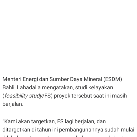
E
E
H
S
A
T
T
Y
A
L
N
E
E
A
N
N
G
A
L
L
I
I
S
S
H
I
S
E
K
Menteri Energi dan Sumber Daya Mineral (ESDM)
X
O
E
L
Bahlil Lahadalia mengatakan, studi kelayakan
C
O
U
M
(
feasibility study
/FS) proyek tersebut saat ini masih
T
berjalan.
I
V
E
C
“Kami akan targetkan, FS lagi berjalan, dan
O
R
ditargetkan di tahun ini pembangunannya sudah mulai
N