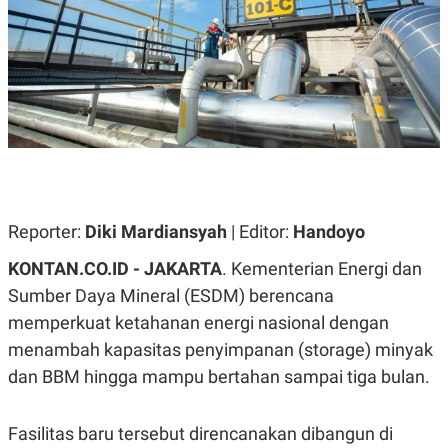
A
A
S
L
I
K
I
E
N
U
D
A
U
N
S
G
T
A
R
N
I
P
I
E
N
Reporter:
Diki Mardiansyah
| Editor:
Handoyo
L
T
U
E
KONTAN.CO.ID - JAKARTA
. Kementerian Energi dan
A
R
N
N
Sumber Daya Mineral (ESDM) berencana
G
A
memperkuat ketahanan energi nasional dengan
U
S
S
I
menambah kapasitas penyimpanan (storage) minyak
A
O
H
N
dan BBM hingga mampu bertahan sampai tiga bulan.
A
A
L
P
R
Fasilitas baru tersebut direncanakan dibangun di
E
E