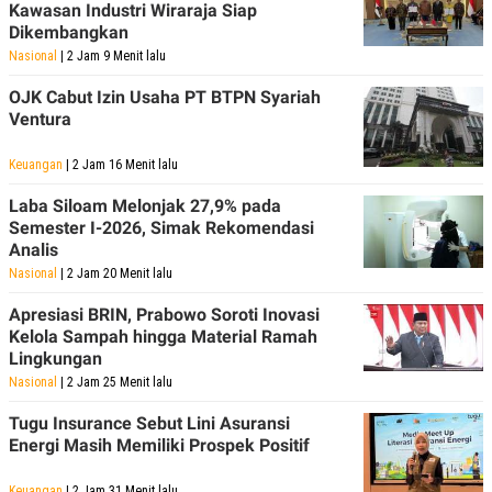
Kawasan Industri Wiraraja Siap
POLICY
Dikembangkan
Nasional
| 2 Jam 9 Menit lalu
OJK Cabut Izin Usaha PT BTPN Syariah
Ventura
Keuangan
| 2 Jam 16 Menit lalu
Laba Siloam Melonjak 27,9% pada
Semester I-2026, Simak Rekomendasi
Analis
Nasional
| 2 Jam 20 Menit lalu
Apresiasi BRIN, Prabowo Soroti Inovasi
Kelola Sampah hingga Material Ramah
Lingkungan
Nasional
| 2 Jam 25 Menit lalu
Tugu Insurance Sebut Lini Asuransi
Energi Masih Memiliki Prospek Positif
Keuangan
| 2 Jam 31 Menit lalu