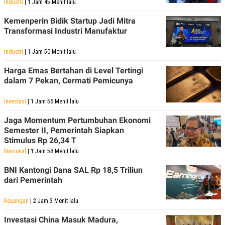
Industri
| 1 Jam 45 Menit lalu
R
T
I
S
Kemenperin Bidik Startup Jadi Mitra
I
Transformasi Industri Manufaktur
N
G
Industri
| 1 Jam 50 Menit lalu
K
G
Harga Emas Bertahan di Level Tertingi
M
dalam 7 Pekan, Cermati Pemicunya
E
D
I
Investasi
| 1 Jam 56 Menit lalu
A
.
Jaga Momentum Pertumbuhan Ekonomi
I
D
Semester II, Pemerintah Siapkan
Stimulus Rp 26,34 T
Nasional
| 1 Jam 58 Menit lalu
SITEMAP
PROFILE
TERM
BNI Kantongi Dana SAL Rp 18,5 Triliun
OF
dari Pemerintah
USE
PEDOMAN
Keuangan
| 2 Jam 3 Menit lalu
PEMBERITAAN
SIBER
Investasi China Masuk Madura,
PRIVACY