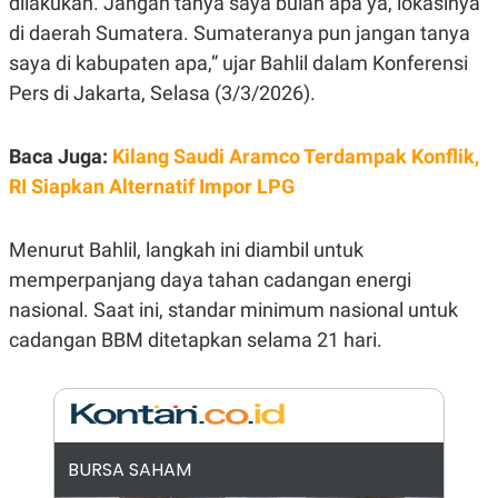
dilakukan. Jangan tanya saya bulan apa ya, lokasinya
E
R
di daerah Sumatera. Sumateranya pun jangan tanya
F
B
saya di kabupaten apa,” ujar Bahlil dalam Konferensi
O
U
K
S
Pers di Jakarta, Selasa (3/3/2026).
U
I
S
N
E
Baca Juga:
Kilang Saudi Aramco Terdampak Konflik,
S
S
RI Siapkan Alternatif Impor LPG
I
N
S
Menurut Bahlil, langkah ini diambil untuk
I
G
memperpanjang daya tahan cadangan energi
H
T
nasional. Saat ini, standar minimum nasional untuk
S
B
cadangan BBM ditetapkan selama 21 hari.
T
E
O
L
C
A
K
N
S
J
E
A
T
O
BURSA SAHAM
U
N
P