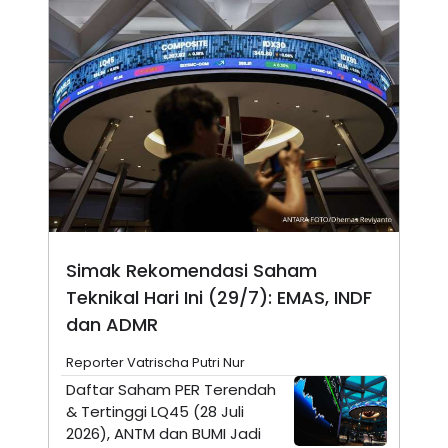
N
S
E
E
W
R
S
E
S
M
E
O
T
N
U
I
P
A
A
K
D
I
V
L
A
S
K
Simak Rekomendasi Saham
O
R
Teknikal Hari Ini (29/7): EMAS, INDF
P
O
dan ADMR
R
A
Reporter Vatrischa Putri Nur
S
I
Daftar Saham PER Terendah
K
N
& Tertinggi LQ45 (28 Juli
I
A
2026), ANTM dan BUMI Jadi
L
T