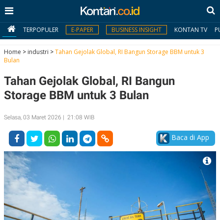
TERPOPULER
E-PAPER
BUSINESS INSIGHT
KONTAN TV
P
Home
>
industri
>
Tahan Gejolak Global, RI Bangun Storage BBM untuk 3
Bulan
MY
Tahan Gejolak Global, RI Bangun
KONTAN
Storage BBM untuk 3 Bulan
Daftar
Selasa, 03 Maret 2026 | 21:08 WIB
Masuk
Baca di App
BERITA
I
N
N
A
V
S
E
I
S
O
T
N