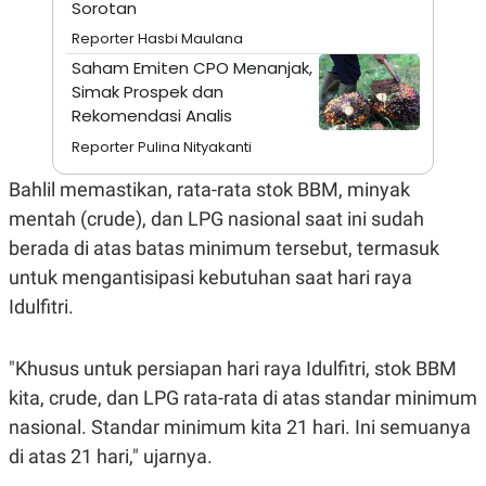
Sorotan
A
I
S
V
Reporter Hasbi Maulana
K
E
E
Saham Emiten CPO Menanjak,
M
Simak Prospek dan
E
N
Rekomendasi Analis
T
Reporter Pulina Nityakanti
E
R
I
Bahlil memastikan, rata-rata stok BBM, minyak
A
N
mentah (crude), dan LPG nasional saat ini sudah
L
berada di atas batas minimum tersebut, termasuk
E
untuk mengantisipasi kebutuhan saat hari raya
S
T
Idulfitri.
A
R
I
"Khusus untuk persiapan hari raya Idulfitri, stok BBM
kita, crude, dan LPG rata-rata di atas standar minimum
KANAL
nasional. Standar minimum kita 21 hari. Ini semuanya
di atas 21 hari," ujarnya.
P
I
U
M