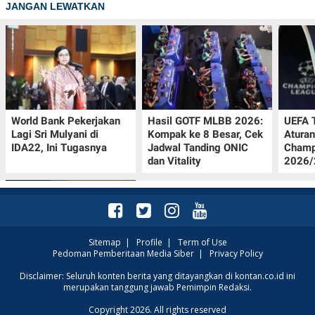
JANGAN LEWATKAN
World Bank Pekerjakan
Hasil GOTF MLBB 2026:
UEFA 
Lagi Sri Mulyani di
Kompak ke 8 Besar, Cek
Aturan
IDA22, Ini Tugasnya
Jadwal Tanding ONIC
Champ
dan Vitality
2026/2
Sitemap
|
Profile
|
Term of Use
Pedoman Pemberitaan Media Siber
|
Privacy Policy
Jadwal Persija vs Arema
Disclaimer: Seluruh konten berita yang ditayangkan di kontan.co.id ini
merupakan tanggung jawab Pemimpin Redaksi.
FC Perebutan Juara 3
Piala Presiden 2026,
Copyright 2026. All rights reserved