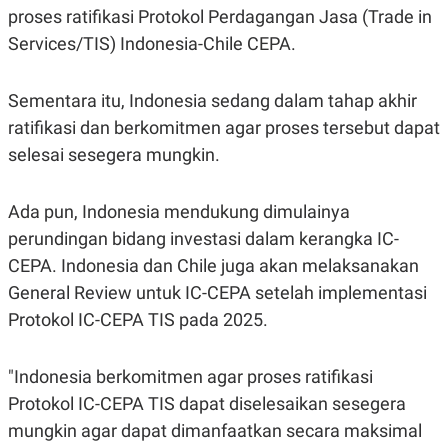
R
T
proses ratifikasi Protokol Perdagangan Jasa (Trade in
I
S
Services/TIS) Indonesia-Chile CEPA.
I
N
G
Sementara itu, Indonesia sedang dalam tahap akhir
K
ratifikasi dan berkomitmen agar proses tersebut dapat
G
M
selesai sesegera mungkin.
E
D
I
Ada pun, Indonesia mendukung dimulainya
A
.
perundingan bidang investasi dalam kerangka IC-
I
D
CEPA. Indonesia dan Chile juga akan melaksanakan
General Review untuk IC-CEPA setelah implementasi
Protokol IC-CEPA TIS pada 2025.
SITEMAP
PROFILE
TERM
OF
USE
"Indonesia berkomitmen agar proses ratifikasi
PEDOMAN
Protokol IC-CEPA TIS dapat diselesaikan sesegera
PEMBERITAAN
SIBER
mungkin agar dapat dimanfaatkan secara maksimal
PRIVACY