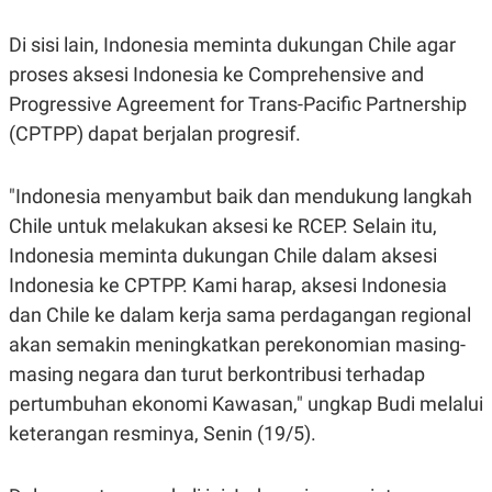
S
A
A
G
T
E
Di sisi lain, Indonesia meminta dukungan Chile agar
D
S
proses aksesi Indonesia ke Comprehensive and
A
T
Progressive Agreement for Trans-Pacific Partnership
A
(CPTPP) dapat berjalan progresif.
K
L
O
I
N
P
T
S
"Indonesia menyambut baik dan mendukung langkah
A
U
Chile untuk melakukan aksesi ke RCEP. Selain itu,
N
S
T
Indonesia meminta dukungan Chile dalam aksesi
V
Indonesia ke CPTPP. Kami harap, aksesi Indonesia
dan Chile ke dalam kerja sama perdagangan regional
JARINGAN
akan semakin meningkatkan perekonomian masing-
masing negara dan turut berkontribusi terhadap
K
P
O
R
pertumbuhan ekonomi Kawasan," ungkap Budi melalui
N
E
T
S
keterangan resminya, Senin (19/5).
A
S
N
R
A
E