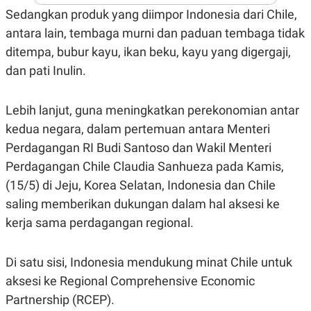
A
I
Sedangkan produk yang diimpor Indonesia dari Chile,
S
V
K
E
antara lain, tembaga murni dan paduan tembaga tidak
E
M
ditempa, bubur kayu, ikan beku, kayu yang digergaji,
E
dan pati Inulin.
N
T
E
R
Lebih lanjut, guna meningkatkan perekonomian antar
I
A
kedua negara, dalam pertemuan antara Menteri
N
Perdagangan RI Budi Santoso dan Wakil Menteri
L
Perdagangan Chile Claudia Sanhueza pada Kamis,
E
S
(15/5) di Jeju, Korea Selatan, Indonesia dan Chile
T
A
saling memberikan dukungan dalam hal aksesi ke
R
kerja sama perdagangan regional.
I
KANAL
Di satu sisi, Indonesia mendukung minat Chile untuk
aksesi ke Regional Comprehensive Economic
P
I
Partnership (RCEP).
U
M