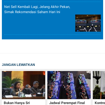
Net Sell Kembali Lagi, Jelang Akhir Pekan,
Simak Rekomendasi Saham Hari Ini
JANGAN LEWATKAN
Bukan Hanya Sri
Jadwal Perempat Final
Kontr