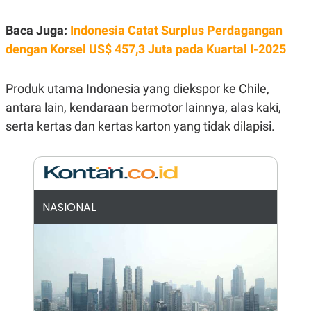
E
R
Baca Juga:
Indonesia Catat Surplus Perdagangan
F
B
O
U
dengan Korsel US$ 457,3 Juta pada Kuartal I-2025
K
S
U
I
S
N
Produk utama Indonesia yang diekspor ke Chile,
E
S
antara lain, kendaraan bermotor lainnya, alas kaki,
S
I
serta kertas dan kertas karton yang tidak dilapisi.
N
S
I
G
H
T
NASIONAL
S
B
T
E
O
L
C
A
K
N
S
J
E
A
T
O
U
N
P