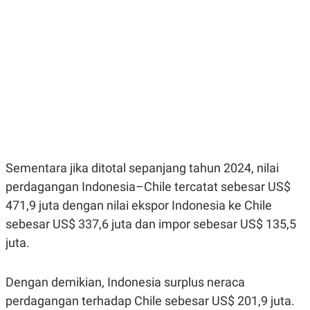
E
E
H
S
A
T
T
Y
A
L
N
E
E
A
N
N
G
A
L
L
I
I
S
S
H
I
S
Sementara jika ditotal sepanjang tahun 2024, nilai
E
K
X
O
perdagangan Indonesia–Chile tercatat sebesar US$
E
L
C
O
471,9 juta dengan nilai ekspor Indonesia ke Chile
U
M
sebesar US$ 337,6 juta dan impor sebesar US$ 135,5
T
I
juta.
V
E
C
O
Dengan demikian, Indonesia surplus neraca
R
perdagangan terhadap Chile sebesar US$ 201,9 juta.
N