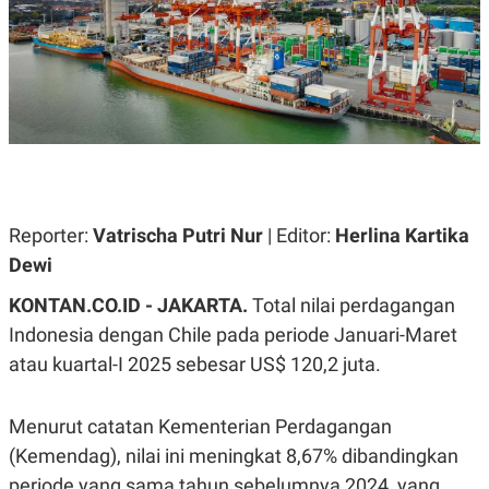
A
A
S
L
I
K
I
E
N
U
D
A
U
N
S
G
T
A
R
N
I
P
I
Reporter:
Vatrischa Putri Nur
| Editor:
Herlina Kartika
E
N
Dewi
L
T
U
E
A
R
KONTAN.CO.ID - JAKARTA.
Total nilai perdagangan
N
N
Indonesia dengan Chile pada periode Januari-Maret
G
A
U
S
atau kuartal-I 2025 sebesar US$ 120,2 juta.
S
I
A
O
H
N
A
A
Menurut catatan Kementerian Perdagangan
L
(Kemendag), nilai ini meningkat 8,67% dibandingkan
P
R
periode yang sama tahun sebelumnya 2024, yang
E
E