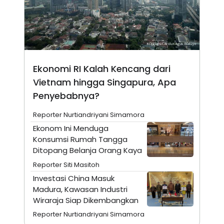
N
S
E
E
W
R
S
E
S
M
E
O
T
N
U
I
Ekonomi RI Kalah Kencang dari
P
A
Vietnam hingga Singapura, Apa
A
K
Penyebabnya?
D
I
V
L
A
Reporter Nurtiandriyani Simamora
S
K
Ekonom Ini Menduga
O
Konsumsi Rumah Tangga
R
Ditopang Belanja Orang Kaya
P
O
Reporter Siti Masitoh
R
A
Investasi China Masuk
S
Madura, Kawasan Industri
I
Wiraraja Siap Dikembangkan
K
N
I
A
Reporter Nurtiandriyani Simamora
L
T