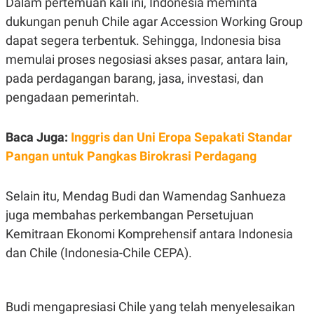
Dalam pertemuan kali ini, Indonesia meminta
C
L
A
E
dukungan penuh Chile agar Accession Working Group
D
A
E
S
dapat segera terbentuk. Sehingga, Indonesia bisa
M
E
memulai proses negosiasi akses pasar, antara lain,
Y
.
I
pada perdagangan barang, jasa, investasi, dan
D
pengadaan pemerintah.
L
K
A
I
N
N
G
E
Baca Juga:
Inggris dan Uni Eropa Sepakati Standar
G
R
Pangan untuk Pangkas Birokrasi Perdagang
A
J
N
A
A
E
N
M
Selain itu, Mendag Budi dan Wamendag Sanhueza
C
I
E
T
juga membahas perkembangan Persetujuan
T
E
Kemitraan Ekonomi Komprehensif antara Indonesia
A
N
K
dan Chile (Indonesia-Chile CEPA).
E
A
P
D
A
V
P
E
Budi mengapresiasi Chile yang telah menyelesaikan
E
R