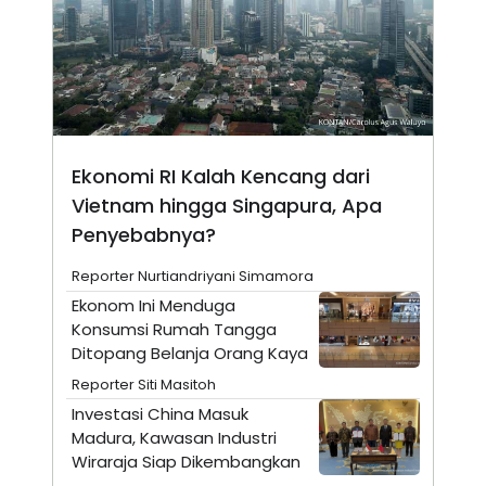
N
S
E
E
W
R
S
E
S
M
E
O
T
N
U
I
P
A
Ekonomi RI Kalah Kencang dari
A
K
Vietnam hingga Singapura, Apa
D
I
V
L
Penyebabnya?
A
S
K
Reporter Nurtiandriyani Simamora
O
Ekonom Ini Menduga
R
P
Konsumsi Rumah Tangga
O
Ditopang Belanja Orang Kaya
R
A
Reporter Siti Masitoh
S
Investasi China Masuk
I
Madura, Kawasan Industri
K
N
I
A
Wiraraja Siap Dikembangkan
L
T