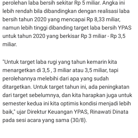
S
A
perolehan laba bersih sekitar Rp 5 miliar. Angka ini
A
G
lebih rendah bila dibandingkan dengan realisasi laba
T
E
D
S
bersih tahun 2020 yang mencapai Rp 8,33 miliar,
A
T
namun lebih tinggi dibanding target laba bersih YPAS
A
untuk tahun 2020 yang berkisar Rp 3 miliar - Rp 3,5
K
L
miliar.
O
I
N
P
T
S
A
U
"Untuk target laba rugi yang tahun kemarin kita
N
S
T
menargetkan di 3,5 , 3 miliar atau 3,5 miliar, tapi
V
perolehannya melebihi dari apa yang sudah
ditargetkan. Untuk target tahun ini, ada peningkatan
JARINGAN
dari target sebelumnya, dan kita harapkan juga untuk
semester kedua ini kita optimis kondisi menjadi lebih
K
P
O
R
baik," ujar Direktur Keuangan YPAS, Rinawati Dinata
N
E
pada sesi acara yang sama (30/8).
T
S
A
S
N
R
A
E