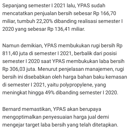
C
L
Sepanjang semester I 2021 lalu, YPAS sudah
A
E
D
A
mencatatkan penjualan bersih sebesar Rp 166,70
E
S
M
E
miliar, tumbuh 22,20% dibanding realisasi semester I
Y
.
2020 yang sebesar Rp 136,41 miliar.
I
D
L
K
Namun demikian, YPAS membukukan rugi bersih Rp
A
I
N
N
811,40 juta di semester I 2021, berbalik dari posisi
G
E
G
R
semester I 2020 saat YPAS membukukan laba bersih
A
J
Rp 306,03 juta. Menurut penjelasan manajemen, rugi
N
A
A
E
bersih ini disebabkan oleh harga bahan baku kemasan
N
M
C
I
di semester I 2021, yaitu polypropylene, yang
E
T
meningkat hingga 49% dibanding semester I 2020.
T
E
A
N
K
Bernard memastikan, YPAS akan berupaya
E
A
P
D
mengoptimalkan penyesuaian harga jual demi
A
V
P
E
mengejar target laba bersih yang telah ditetapkan.
E
R