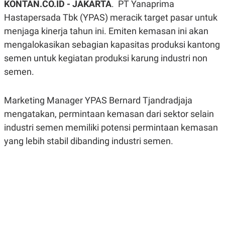
KONTAN.CO.ID - JAKARTA
. PT Yanaprima
A
A
S
L
Hastapersada Tbk (YPAS) meracik target pasar untuk
I
menjaga kinerja tahun ini. Emiten kemasan ini akan
K
I
mengalokasikan sebagian kapasitas produksi kantong
E
N
U
D
semen untuk kegiatan produksi karung industri non
A
U
N
S
semen.
G
T
A
R
N
I
Marketing Manager YPAS Bernard Tjandradjaja
P
I
mengatakan, permintaan kemasan dari sektor selain
E
N
L
T
industri semen memiliki potensi permintaan kemasan
U
E
A
R
yang lebih stabil dibanding industri semen.
N
N
G
A
U
S
S
I
A
O
H
N
A
A
L
P
R
E
E