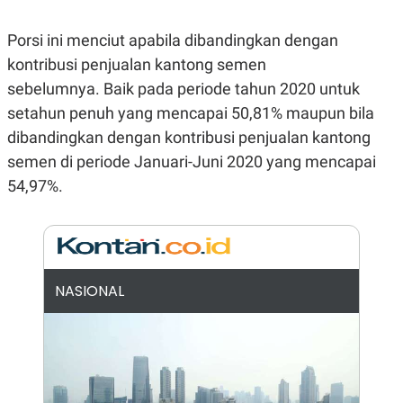
E
R
Porsi ini menciut apabila dibandingkan dengan
F
B
O
U
kontribusi penjualan kantong semen
K
S
U
I
sebelumnya. Baik pada periode tahun 2020 untuk
S
N
setahun penuh yang mencapai 50,81% maupun bila
E
S
dibandingkan dengan kontribusi penjualan kantong
S
I
semen di periode Januari-Juni 2020 yang mencapai
N
54,97%.
S
I
G
H
T
S
B
T
E
NASIONAL
O
L
C
A
K
N
S
J
E
A
T
O
U
N
P