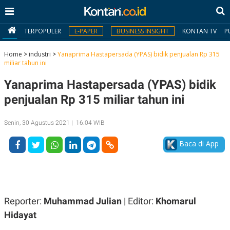
TERPOPULER
E-PAPER
BUSINESS INSIGHT
KONTAN TV
P
Home
>
industri
>
Yanaprima Hastapersada (YPAS) bidik penjualan Rp 315
miliar tahun ini
MY
Yanaprima Hastapersada (YPAS) bidik
KONTAN
penjualan Rp 315 miliar tahun ini
Daftar
Senin, 30 Agustus 2021 | 16:04 WIB
Masuk
Baca di App
BERITA
I
N
N
A
Reporter:
Muhammad Julian
| Editor:
Khomarul
V
S
E
I
Hidayat
S
O
T
N