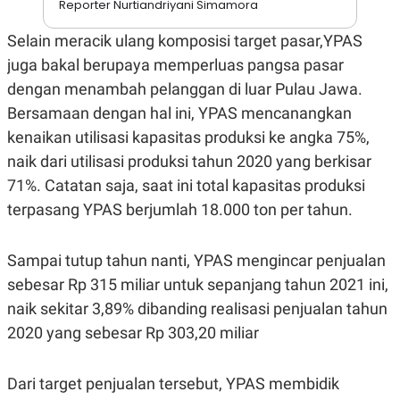
Reporter Nurtiandriyani Simamora
A
I
S
V
K
E
Selain meracik ulang komposisi target pasar,YPAS
E
juga bakal berupaya memperluas pangsa pasar
M
E
dengan menambah pelanggan di luar Pulau Jawa.
N
T
Bersamaan dengan hal ini, YPAS mencanangkan
E
R
kenaikan utilisasi kapasitas produksi ke angka 75%,
I
naik dari utilisasi produksi tahun 2020 yang berkisar
A
N
71%. Catatan saja, saat ini total kapasitas produksi
L
terpasang YPAS berjumlah 18.000 ton per tahun.
E
S
T
A
Sampai tutup tahun nanti, YPAS mengincar penjualan
R
sebesar Rp 315 miliar untuk sepanjang tahun 2021 ini,
I
naik sekitar 3,89% dibanding realisasi penjualan tahun
2020 yang sebesar Rp 303,20 miliar
KANAL
P
I
Dari target penjualan tersebut, YPAS membidik
U
M