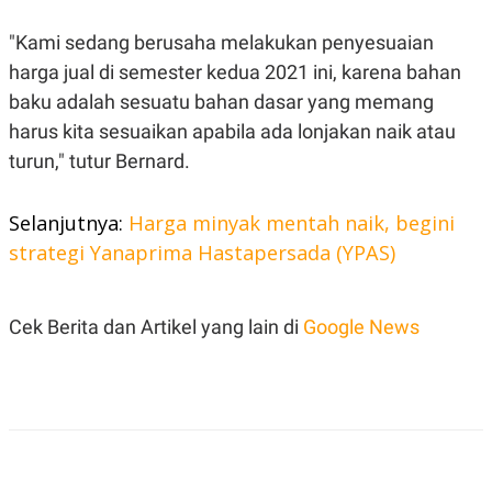
R
T
I
"Kami sedang berusaha melakukan penyesuaian
S
I
harga jual di semester kedua 2021 ini, karena bahan
N
G
baku adalah sesuatu bahan dasar yang memang
K
harus kita sesuaikan apabila ada lonjakan naik atau
G
turun," tutur Bernard.
M
E
D
I
Selanjutnya:
Harga minyak mentah naik, begini
A
strategi Yanaprima Hastapersada (YPAS)
.
I
D
Cek Berita dan Artikel yang lain di
Google News
SITEMAP
PROFILE
TERM
OF
USE
PEDOMAN
PEMBERITAAN
SIBER
PRIVACY