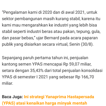
E
E
H
S
A
T
T
Y
“Pengalaman kami di 2020 dan di awal 2021, untuk
A
L
sektor pembangunan masih kurang stabil, karena itu
N
E
kami mau mengarahkan ke industri yang lebih bisa
E
A
N
N
stabil seperti industri beras atau pakan, tepung, gula,
G
A
L
L
dan pasar bebas,” ujar Bernard pada acara paparan
I
I
publik yang disiarkan secara virtual, Senin (30/8).
S
S
H
I
S
Sepanjang paruh pertama tahun ini, penjualan
E
K
X
O
kantong semen YPAS mencapai Rp 59,07 miliar,
E
L
C
O
setara dengan 35,43% dari total penjualan konsolidasi
U
M
YPAS di semester I 2021 yang sebesar Rp 166,70
T
I
miliar.
V
E
C
O
Baca Juga:
Ini strategi Yanaprima Hastapersada
R
(YPAS) atasi kenaikan harga minyak mentah
N