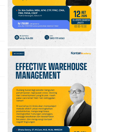
10
Klasemen Grup A Piala
AFF 2026: Ini Skenario
Indonesia Lolos ke
Semifinal