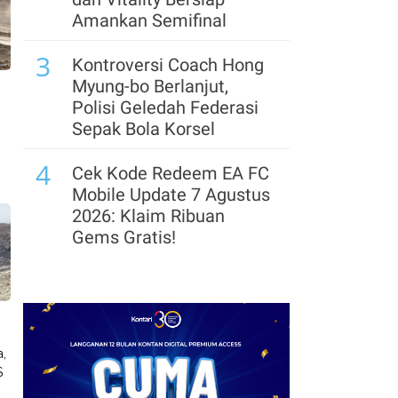
Rute Pelayaran Baru
Amankan Semifinal
Hubungkan India dan
3
Kawasan Teluk
Kontroversi Coach Hong
Myung-bo Berlanjut,
8
Suryacipta Swadaya
Polisi Geledah Federasi
Incar Target Penjualan
Sepak Bola Korsel
Lahan 74 Hektare hingga
4
Akhir 2026
Cek Kode Redeem EA FC
Mobile Update 7 Agustus
9
Perpres Ojol Ditargetkan
2026: Klaim Ribuan
Terbit Sebelum 17
Gems Gratis!
Agustus 2026, Ini
5
Aturannya
Segera Lepas Saham
Treasuri 9,63 Miliar, Cek
10
Petani Tebu Minta HPP
Profil Emiten DSSA
Gula Naik Menjadi
hingga Kinerjanya
a,
Rp16.875 per Kg, Apa
$
6
Alasannya?
Arsenal Perpanjang