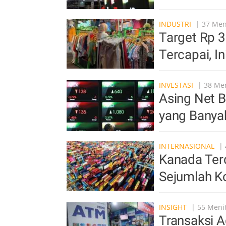
INDUSTRI
| 37 Meni
Target Rp 3
Tercapai, I
INVESTASI
| 38 Men
Asing Net B
yang Banyak
INTERNASIONAL
| 
Kanada Ter
Sejumlah K
INSIGHT
| 55 Menit
Transaksi 