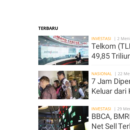
TERBARU
INVESTASI
| 2 Meni
Telkom (TLK
49,85 Triliu
NASIONAL
| 22 Men
7 Jam Diper
Keluar dari
INVESTASI
| 29 Men
BBCA, BMRI 
Net Sell Te