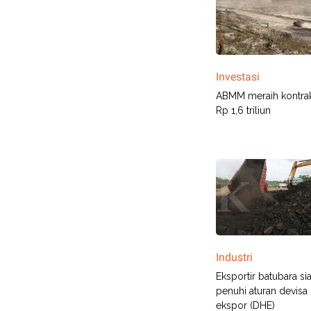
Investasi
ABMM meraih kontrak
Rp 1,6 triliun
Industri
Eksportir batubara si
penuhi aturan devisa 
ekspor (DHE)