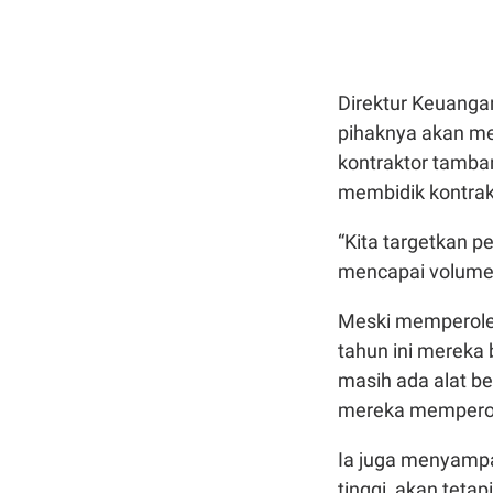
Direktur Keuang
pihaknya akan me
kontraktor tamba
membidik kontra
“Kita targetkan p
mencapai volume 
Meski memperoleh
tahun ini mereka
masih ada alat b
mereka memperole
Ia juga menyampai
tinggi, akan teta