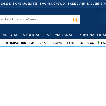
EASE.ID
|
KINERJA EMITEN
|
MOMSMONEY.ID
|
KGMEDIA.ID
|
ADVERTISIN
INDUSTRI
NASIONAL
INTERNASIONAL
PERSONAL FINA
KOMPAS100
845 12,09
LQ45
640 9,44
1,45%
1,5
KOMPAS100
845 12,09
LQ45
640 9,44
1,45%
1,5
LQ45
640 9,44
ISSI
222 2,82
IDX3
1,50%
1,29%