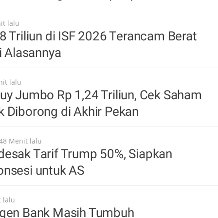
t lalu
8 Triliun di ISF 2026 Terancam Berat
ni Alasannya
it lalu
uy Jumbo Rp 1,24 Triliun, Cek Saham
 Diborong di Akhir Pekan
48 Menit lalu
desak Tarif Trump 50%, Siapkan
onsesi untuk AS
 lalu
Agen Bank Masih Tumbuh