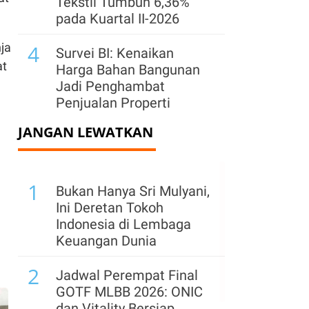
Tekstil Tumbuh 6,36%
pada Kuartal II-2026
ja
4
Survei BI: Kenaikan
at
Harga Bahan Bangunan
Jadi Penghambat
Penjualan Properti
JANGAN LEWATKAN
5
Freeport Indonesia
Ajukan Perpanjangan
Izin Usai 2041, Ini
1
Alasannya
Bukan Hanya Sri Mulyani,
Ini Deretan Tokoh
6
Pengusaha dan Ekonom
Indonesia di Lembaga
Beberkan Proyeksi
Keuangan Dunia
Ekspor & Harga Batubara
2
pada Semester II-2026
Jadwal Perempat Final
GOTF MLBB 2026: ONIC
7
Samudera (SMDR) Buka
dan Vitality Bersiap