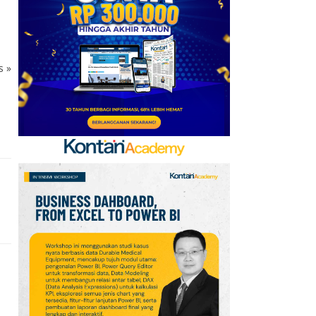
Kerja Sama dengan
Emirates hingga 2033, Ini
Detail Kemitraannya
ks
»
7
Promo Alfamart Murah
Banget 7–13 Agustus
2026, Sunlight hingga
Bebelac Diskon
8
FIFA Akhirnya Cairkan
Hadiah Timnas Yordania
yang Tertunda 8 Bulan
9
Promo JSM Superindo
7–9 Agustus 2026,
Minyak Goreng Rp37.900
hingga Buah Diskon 50%