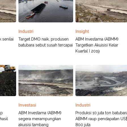
Industri
Insight
 senilai
Target DMO naik, produsen
ABM Investama (ABMM)
batubara sebut susah tercapai
Targetkan Akuisisi Kelar
Kuartal I 2019
Investasi
Industri
ap
ABM Investama (ABMM)
Produksi 10 juta ton batubar
hasil
segera merampungkan
ABMM raup pendapatan US
akuisisi tambang
800 juta