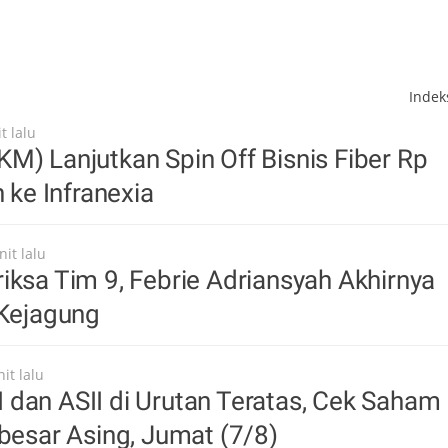
Inde
t lalu
M) Lanjutkan Spin Off Bisnis Fiber Rp
n ke Infranexia
it lalu
iksa Tim 9, Febrie Adriansyah Akhirnya
 Kejagung
it lalu
dan ASII di Urutan Teratas, Cek Saham
rbesar Asing, Jumat (7/8)