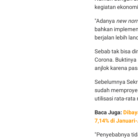
kegiatan ekonomi 
"Adanya
new nor
bahkan implementa
berjalan lebih la
Sebab tak bisa di
Corona. Buktinya s
anjlok karena pa
Sebelumnya Sekre
sudah memproyeks
utilisasi rata-ra
Baca Juga:
Dibay
7,14% di Januari-
"Penyebabnya tid