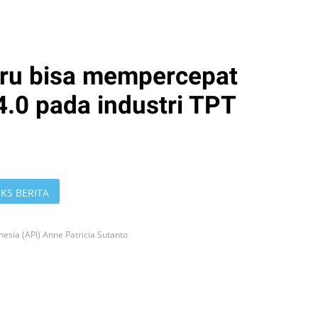
aru bisa mempercepat
4.0 pada industri TPT
KS BERITA
esia (API) Anne Patricia Sutanto