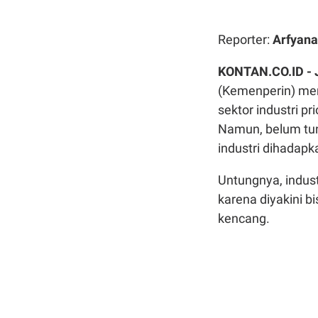
Reporter:
Arfyana
KONTAN.CO.ID -
(Kemenperin) m
sektor industri pr
Namun, belum tunt
industri dihadap
Untungnya, indus
karena diyakini b
kencang.