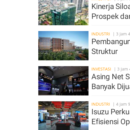
Kinerja Sil
Prospek da
INDUSTRI
| 3 Jam 
Pembangun
Struktur
INVESTASI
| 3 Jam 
Asing Net S
Banyak Diju
INDUSTRI
| 4 Jam 9
Isuzu Perkua
Efisiensi O