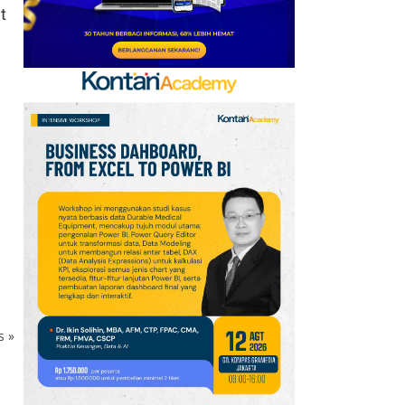
t
DPR IKN Masuk Tahap
Struktur
8
Isuzu Perkuat Strategi
Purnajual di GIIAS 2026,
Bidik Efisiensi
Operasional Armada
9
Hino Perkuat Industri
Kendaraan Niaga
Nasional Lewat TKDN
dan Standardisasi
Karoseri
10
Paramount Petals
ks
»
Perkuat Konektivitas
Kawasan