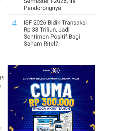
Semester I-2026, Ini
Pendorongnya
4
ISF 2026 Bidik Transaksi
Rp 38 Triliun, Jadi
Sentimen Positif Bagi
Saham Ritel?
5
DFSK Masuk Segmen
SUV Premium, Andalkan
E5 Plus PHEV di GIIAS
PI
2026
a
6
Leapmotor Mulai
Perakitan Lokal, Siapkan
Kapasitas Produksi
34.000 Unit per Tahun
7
r
Pembangunan Gedung