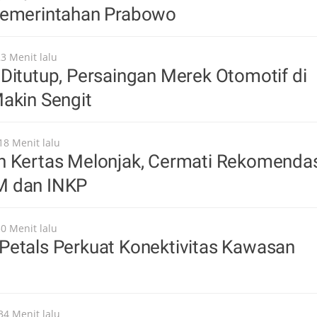
Pemerintahan Prabowo
23 Menit lalu
Ditutup, Persaingan Merek Otomotif di
akin Sengit
18 Menit lalu
n Kertas Melonjak, Cermati Rekomenda
M dan INKP
30 Menit lalu
Petals Perkuat Konektivitas Kawasan
34 Menit lalu