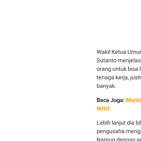
Wakil Ketua Umum 
Sutanto menjelask
orang untuk bisa 
tenaga kerja, jus
banyak.
Baca Juga:
Manta
WHO
Lebih lanjut dia 
pengusaha menga
Namun dengan ada