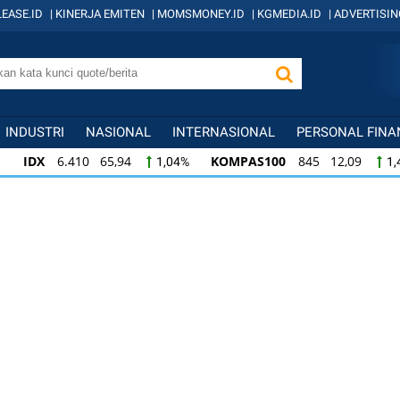
EASE.ID
|
KINERJA EMITEN
|
MOMSMONEY.ID
|
KGMEDIA.ID
|
ADVERTISIN
INDUSTRI
NASIONAL
INTERNASIONAL
PERSONAL FINA
IDX
6.410 65,94
KOMPAS100
845 12,09
1,04%
1,
KOMPAS100
845 12,09
LQ45
640 9,44
1,45%
1,5
LQ45
640 9,44
ISSI
222 2,82
IDX3
1,50%
1,29%