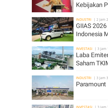
Kebijakan 
INDUSTRI
| 2 Jam 
GIIAS 2026 
Indonesia M
INVESTASI
| 3 Jam 
Laba Emite
Saham TKI
INDUSTRI
| 3 Jam 
Paramount 
INVESTASI
| 3 Jam 