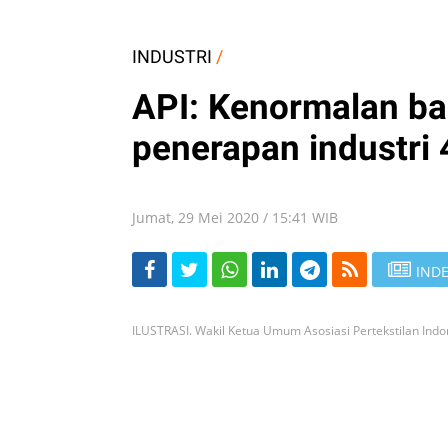
INDUSTRI
/
API: Kenormalan b
penerapan industri 
Jumat, 29 Mei 2020 / 15:41 WIB
INDE
ILUSTRASI. Wakil Ketua Umum Asosiasi Pertekstilan Indon