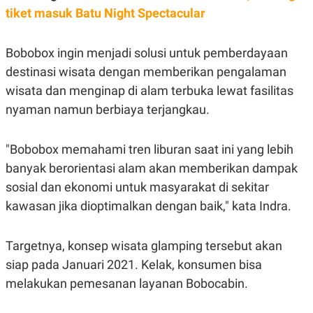
S
A
tiket masuk Batu Night Spectacular
A
G
T
E
D
S
A
Bobobox ingin menjadi solusi untuk pemberdayaan
T
destinasi wisata dengan memberikan pengalaman
A
K
L
wisata dan menginap di alam terbuka lewat fasilitas
O
I
nyaman namun berbiaya terjangkau.
N
P
T
S
A
U
N
S
"Bobobox memahami tren liburan saat ini yang lebih
T
banyak berorientasi alam akan memberikan dampak
V
sosial dan ekonomi untuk masyarakat di sekitar
kawasan jika dioptimalkan dengan baik," kata Indra.
JARINGAN
K
P
Targetnya, konsep wisata glamping tersebut akan
O
R
N
E
siap pada Januari 2021. Kelak, konsumen bisa
T
S
melakukan pemesanan layanan Bobocabin.
A
S
N
R
A
E