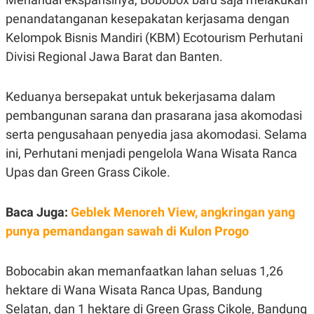
E
E
H
S
penandatanganan kesepakatan kerjasama dengan
A
T
T
Y
Kelompok Bisnis Mandiri (KBM) Ecotourism Perhutani
A
L
Divisi Regional Jawa Barat dan Banten.
N
E
E
A
N
N
Keduanya bersepakat untuk bekerjasama dalam
G
A
L
L
pembangunan sarana dan prasarana jasa akomodasi
I
I
S
S
serta pengusahaan penyedia jasa akomodasi. Selama
H
I
ini, Perhutani menjadi pengelola Wana Wisata Ranca
S
Upas dan Green Grass Cikole.
E
K
X
O
E
L
C
O
Baca Juga:
Geblek Menoreh View, angkringan yang
U
M
T
punya pemandangan sawah di Kulon Progo
I
V
E
Bobocabin akan memanfaatkan lahan seluas 1,26
C
O
hektare di Wana Wisata Ranca Upas, Bandung
R
N
Selatan, dan 1 hektare di Green Grass Cikole, Bandung