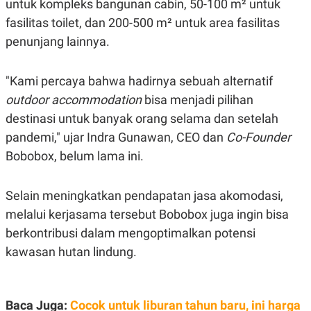
untuk kompleks bangunan cabin, 50-100 m² untuk
A
I
S
V
fasilitas toilet, dan 200-500 m² untuk area fasilitas
K
E
E
penunjang lainnya.
M
E
N
"Kami percaya bahwa hadirnya sebuah alternatif
T
E
outdoor accommodation
bisa menjadi pilihan
R
I
destinasi untuk banyak orang selama dan setelah
A
pandemi," ujar Indra Gunawan, CEO dan
Co-Founder
N
Bobobox, belum lama ini.
L
E
S
T
Selain meningkatkan pendapatan jasa akomodasi,
A
R
melalui kerjasama tersebut Bobobox juga ingin bisa
I
berkontribusi dalam mengoptimalkan potensi
kawasan hutan lindung.
KANAL
P
I
U
M
Baca Juga:
Cocok untuk liburan tahun baru, ini harga