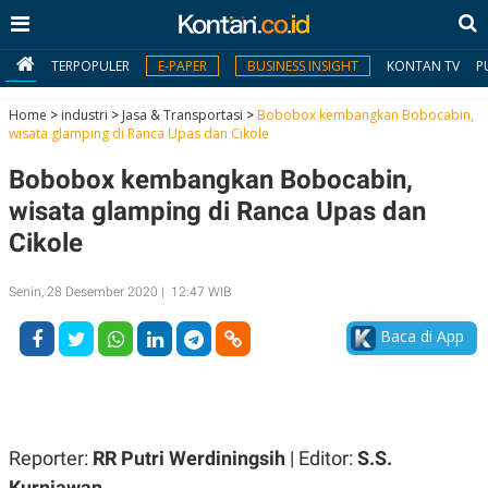
TERPOPULER
E-PAPER
BUSINESS INSIGHT
KONTAN TV
P
Home
>
industri
>
Jasa & Transportasi
>
Bobobox kembangkan Bobocabin,
wisata glamping di Ranca Upas dan Cikole
MY
Bobobox kembangkan Bobocabin,
KONTAN
wisata glamping di Ranca Upas dan
Daftar
Cikole
Masuk
Senin, 28 Desember 2020 | 12:47 WIB
Baca di App
BERITA
I
N
N
A
V
S
E
I
Reporter:
RR Putri Werdiningsih
| Editor:
S.S.
S
O
Kurniawan
T
N