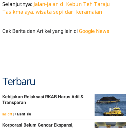
C
L
Selanjutnya:
Jalan-jalan di Kebun Teh Taraju
A
E
D
A
Tasikmalaya, wisata sepi dari keramaian
E
S
M
E
Y
.
I
Cek Berita dan Artikel yang lain di
Google News
D
L
K
A
I
N
N
G
E
G
R
A
J
N
A
A
E
Terbaru
N
M
C
I
E
T
T
E
A
N
Kebijakan Relaksasi RKAB Harus Adil &
K
Transparan
E
A
P
D
Insight
| 7 Menit lalu
A
V
P
E
Korporasi Belum Gencar Ekspansi,
E
R