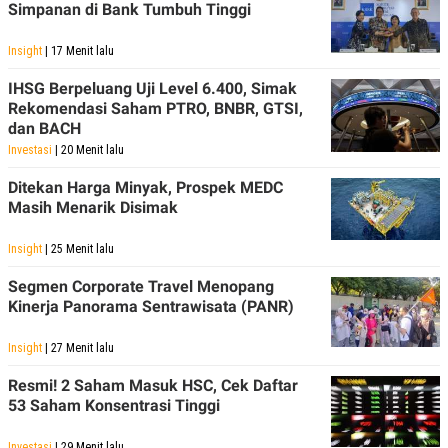
R
T
Simpanan di Bank Tumbuh Tinggi
I
S
Insight
| 17 Menit lalu
I
N
IHSG Berpeluang Uji Level 6.400, Simak
G
Rekomendasi Saham PTRO, BNBR, GTSI,
K
dan BACH
G
M
Investasi
| 20 Menit lalu
E
D
Ditekan Harga Minyak, Prospek MEDC
I
Masih Menarik Disimak
A
.
I
Insight
| 25 Menit lalu
D
Segmen Corporate Travel Menopang
Kinerja Panorama Sentrawisata (PANR)
SITEMAP
PROFILE
TERM
OF
Insight
| 27 Menit lalu
USE
Resmi! 2 Saham Masuk HSC, Cek Daftar
PEDOMAN
53 Saham Konsentrasi Tinggi
PEMBERITAAN
SIBER
PRIVACY
Investasi
| 29 Menit lalu