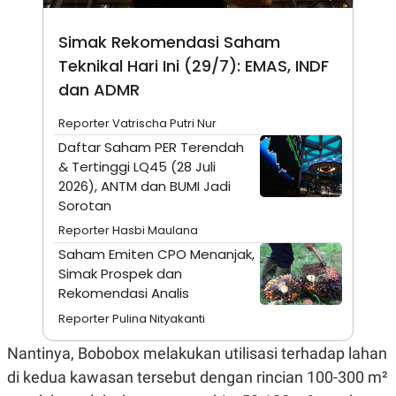
N
S
E
E
Simak Rekomendasi Saham
W
R
S
E
Teknikal Hari Ini (29/7): EMAS, INDF
S
M
dan ADMR
E
O
T
N
U
I
Reporter Vatrischa Putri Nur
P
A
Daftar Saham PER Terendah
A
K
& Tertinggi LQ45 (28 Juli
D
I
V
L
2026), ANTM dan BUMI Jadi
A
Sorotan
S
K
Reporter Hasbi Maulana
O
R
Saham Emiten CPO Menanjak,
P
Simak Prospek dan
O
Rekomendasi Analis
R
A
Reporter Pulina Nityakanti
S
I
Nantinya, Bobobox melakukan utilisasi terhadap lahan
K
N
I
A
di kedua kawasan tersebut dengan rincian 100-300 m²
L
T