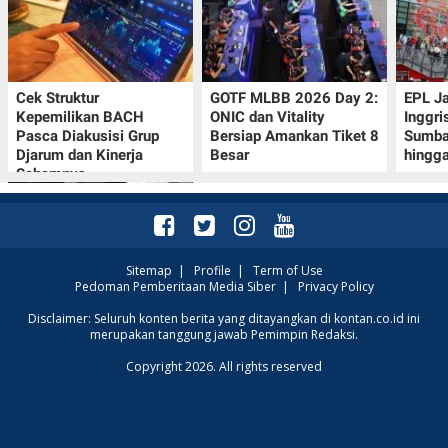
Cek Struktur
GOTF MLBB 2026 Day 2:
EPL J
Kepemilikan BACH
ONIC dan Vitality
Inggri
Pasca Diakusisi Grup
Bersiap Amankan Tiket 8
Sumba
Djarum dan Kinerja
Besar
hingg
Sahamnya
Sitemap
|
Profile
|
Term of Use
Pedoman Pemberitaan Media Siber
|
Privacy Policy
Kode Redeem Sword of
Disclaimer: Seluruh konten berita yang ditayangkan di kontan.co.id ini
merupakan tanggung jawab Pemimpin Redaksi.
Convallaria per Agustus
2026: Segera Klaim
Copyright 2026. All rights reserved
Luxite Gratis