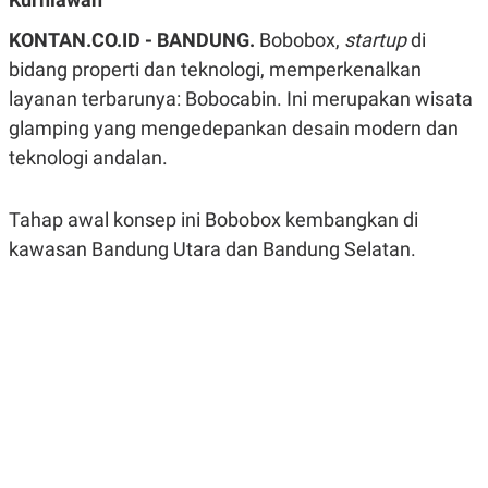
A
A
S
L
KONTAN.CO.ID - BANDUNG.
Bobobox,
startup
di
I
bidang properti dan teknologi, memperkenalkan
K
I
layanan terbarunya: Bobocabin. Ini merupakan wisata
E
N
U
D
glamping yang mengedepankan desain modern dan
A
U
N
S
teknologi andalan.
G
T
A
R
N
I
Tahap awal konsep ini Bobobox kembangkan di
P
I
kawasan Bandung Utara dan Bandung Selatan.
E
N
L
T
U
E
A
R
N
N
G
A
U
S
S
I
A
O
H
N
A
A
L
P
R
E
E