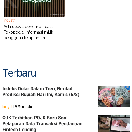
N
S
E
E
W
R
S
E
Industri
S
M
Ada upaya pencurian data,
E
O
Tokopedia: Informasi milik
T
N
pengguna tetap aman
U
I
P
A
A
K
D
I
V
L
A
Terbaru
S
K
O
R
Indeks Dolar Dalam Tren, Berikut
P
O
Prediksi Rupiah Hari Ini, Kamis (6/8)
R
A
Insight
| 9 Menit lalu
S
I
OJK Terbitkan POJK Baru Soal
K
N
Pelaporan Data Transaksi Pendanaan
I
A
Fintech Lending
L
T