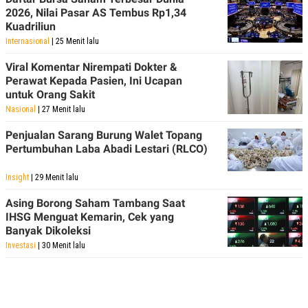
S
A
2026, Nilai Pasar AS Tembus Rp1,34
A
G
Kuadriliun
T
E
D
S
Internasional
| 25 Menit lalu
A
T
Viral Komentar Nirempati Dokter &
A
Perawat Kepada Pasien, Ini Ucapan
K
L
untuk Orang Sakit
O
I
N
P
Nasional
| 27 Menit lalu
T
S
A
U
Penjualan Sarang Burung Walet Topang
N
S
Pertumbuhan Laba Abadi Lestari (RLCO)
T
V
Insight
| 29 Menit lalu
JARINGAN
Asing Borong Saham Tambang Saat
IHSG Menguat Kemarin, Cek yang
Banyak Dikoleksi
K
P
O
R
Investasi
| 30 Menit lalu
N
E
T
S
A
S
N
R
A
E