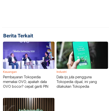
E
R
F
B
O
U
K
S
U
I
S
N
E
Berita Terkait
S
S
I
N
S
I
G
H
T
Keuangan
Industri
S
B
Pembayaran Tokopedia
Data 91 juta pengguna
T
E
O
L
memakai OVO, apakah data
Tokopedia dijual, ini yang
C
A
OVO bocor? cepat ganti PIN
dilakukan Tokopedia
K
N
S
J
E
A
T
O
U
N
P