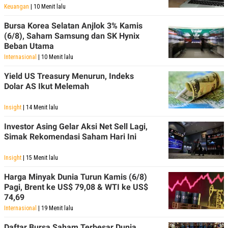
A
I
Keuangan
| 10 Menit lalu
S
V
K
E
Bursa Korea Selatan Anjlok 3% Kamis
E
(6/8), Saham Samsung dan SK Hynix
M
E
Beban Utama
N
Internasional
| 10 Menit lalu
T
E
Yield US Treasury Menurun, Indeks
R
I
Dolar AS Ikut Melemah
A
N
Insight
| 14 Menit lalu
L
E
Investor Asing Gelar Aksi Net Sell Lagi,
S
Simak Rekomendasi Saham Hari Ini
T
A
R
Insight
| 15 Menit lalu
I
Harga Minyak Dunia Turun Kamis (6/8)
Pagi, Brent ke US$ 79,08 & WTI ke US$
KANAL
74,69
Internasional
| 19 Menit lalu
P
I
U
M
Daftar Bursa Saham Terbesar Dunia