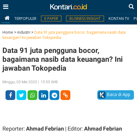
TERPOPULER
E-PAPER
BUSINESS INSIGHT
KONTAN TV
P
Home
>
industri
>
Data 91 juta pengguna bocor, bagaimana nasib data
keuangan? Ini jawaban Tokopedia
MY
Data 91 juta pengguna bocor,
KONTAN
bagaimana nasib data keuangan? Ini
Daftar
jawaban Tokopedia
Masuk
Minggu, 03 Mei 2020 | 15:55 WIB
Baca di App
BERITA
I
N
N
A
V
S
E
I
Reporter:
Ahmad Febrian
| Editor:
Ahmad Febrian
S
O
T
N