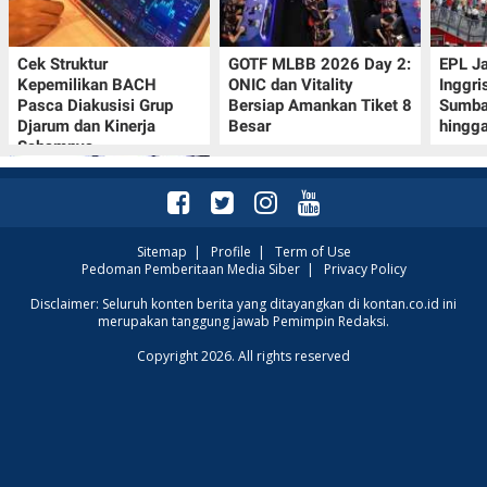
POLICY
Cek Struktur
GOTF MLBB 2026 Day 2:
EPL J
Kepemilikan BACH
ONIC dan Vitality
Inggri
Pasca Diakusisi Grup
Bersiap Amankan Tiket 8
Sumba
Djarum dan Kinerja
Besar
hingg
Sahamnya
Sitemap
|
Profile
|
Term of Use
Pedoman Pemberitaan Media Siber
|
Privacy Policy
Oppo A7 Pro Max Rilis
Disclaimer: Seluruh konten berita yang ditayangkan di kontan.co.id ini
merupakan tanggung jawab Pemimpin Redaksi.
dengan Baterai 10.000
mAh, Terbesar
Copyright 2026. All rights reserved
Sepanjang Sejarah Oppo