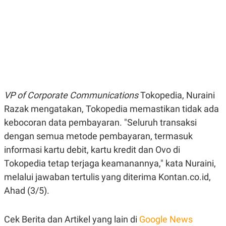
E
E
H
S
A
T
T
Y
A
L
N
E
E
A
N
N
G
A
L
L
I
I
VP of Corporate Communications
S
S
Tokopedia, Nuraini
H
I
Razak mengatakan, Tokopedia memastikan tidak ada
S
kebocoran data pembayaran. "Seluruh transaksi
E
K
X
O
dengan semua metode pembayaran, termasuk
E
L
C
O
informasi kartu debit, kartu kredit dan Ovo di
U
M
Tokopedia tetap terjaga keamanannya," kata Nuraini,
T
I
melalui jawaban tertulis yang diterima Kontan.co.id,
V
E
Ahad (3/5).
C
O
R
Cek Berita dan Artikel yang lain di
Google News
N