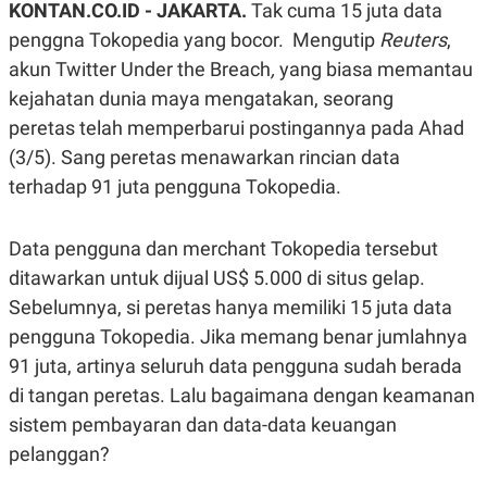
KONTAN.CO.ID - JAKARTA.
Tak cuma 15 juta data
A
A
S
L
penggna Tokopedia yang bocor. Mengutip
Reuters
,
I
akun Twitter Under the Breach
,
yang biasa memantau
K
I
kejahatan dunia maya mengatakan, seorang
E
N
U
D
peretas telah memperbarui postingannya pada Ahad
A
U
N
S
(3/5). Sang peretas menawarkan rincian data
G
T
A
R
terhadap 91 juta pengguna Tokopedia.
N
I
P
I
Data pengguna dan merchant Tokopedia tersebut
E
N
L
T
ditawarkan untuk dijual US$ 5.000 di situs gelap.
U
E
A
R
Sebelumnya, si peretas hanya memiliki 15 juta data
N
N
G
A
pengguna Tokopedia. Jika memang benar jumlahnya
U
S
91 juta, artinya seluruh data pengguna sudah berada
S
I
A
O
di tangan peretas. Lalu bagaimana dengan keamanan
H
N
A
A
sistem pembayaran dan data-data keuangan
L
pelanggan?
P
R
E
E