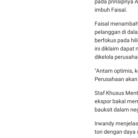
pada prinsipnya 
imbuh Faisal.
Faisal menambah
pelanggan di dala
berfokus pada hil
ini diklaim dapat
dikelola perusah
"Antam optimis, k
Perusahaan akan 
Staf Khusus Ment
ekspor bakal mem
bauksit dalam ne
Irwandy menjelask
ton dengan daya s