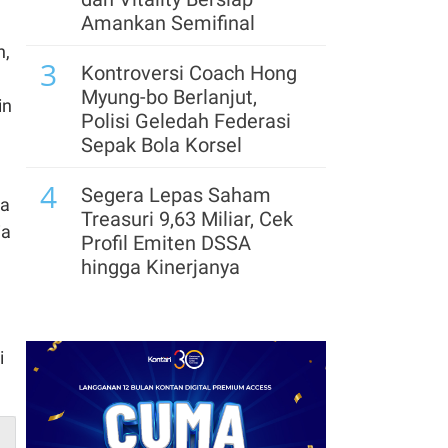
Sistem, PPh 22 Penjual
Amankan Semifinal
di E-Commerce Berlaku
h,
3
Efektif 1 November
Kontroversi Coach Hong
Myung-bo Berlanjut,
in
8
Kemendag Dorong
Polisi Geledah Federasi
Percepatan UMKM
Sepak Bola Korsel
Masuk Ritel Modern,
4
Begini Strateginya
Segera Lepas Saham
na
Treasuri 9,63 Miliar, Cek
9
ia
Harga Lelang Gula
Profil Emiten DSSA
Tertekan, Asosiasi Gula
hingga Kinerjanya
Sorot Sejumlah
5
Penyebab
Arsenal Perpanjang
Kerja Sama dengan
i
Emirates hingga 2033, Ini
Detail Kemitraannya
6
Klasemen Grup A Piala