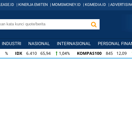
EASE.ID
|
KINERJA EMITEN
|
MOMSMONEY.ID
|
KGMEDIA.ID
|
ADVERTISIN
INDUSTRI
NASIONAL
INTERNASIONAL
PERSONAL FINA
IDX
6.410 65,94
KOMPAS100
845 12,09
1,04%
1,
KOMPAS100
845 12,09
LQ45
640 9,44
1,45%
1,5
LQ45
640 9,44
ISSI
222 2,82
IDX3
1,50%
1,29%