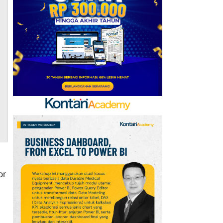
AFF 2026: Ini Skenario
Indonesia Lolos ke
Semifinal
7
FIFA Akhirnya Cairkan
Hadiah Timnas Yordania
yang Tertunda 8 Bulan
8
Promo Alfamart Murah
Banget 7–13 Agustus
2026, Sunlight hingga
Bebelac Diskon
9
Promo JSM Superindo
or
7–9 Agustus 2026,
Minyak Goreng Rp37.900
hingga Buah Diskon 50%