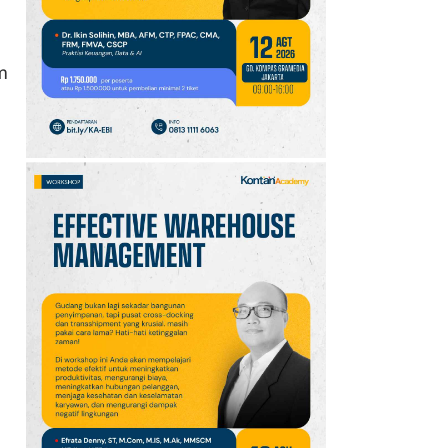
10
Promo JSM Alfamart 7–
9 Agustus 2026, Minyak
Goreng 2 Liter Mulai
m
Rp41.500