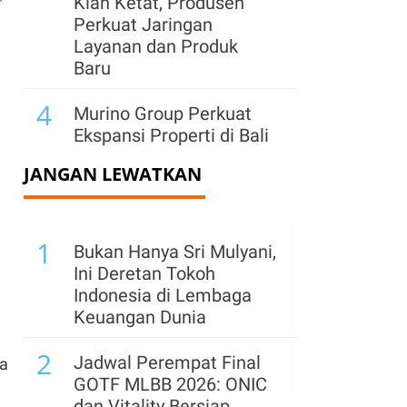
Kian Ketat, Produsen
"
Perkuat Jaringan
Layanan dan Produk
Baru
4
Murino Group Perkuat
Ekspansi Properti di Bali
JANGAN LEWATKAN
5
Target Rp 38 Triliun di
ISF 2026 Terancam Berat
Tercapai, Ini Alasannya
1
Bukan Hanya Sri Mulyani,
6
Cuaca Panas Jadi
Ini Deretan Tokoh
Peluang, Produsen
Indonesia di Lembaga
Hadirkan Produk
Keuangan Dunia
Penunjang Kualitas
2
Udara
Jadwal Perempat Final
ta
GOTF MLBB 2026: ONIC
7
Pemerintah Matangkan
dan Vitality Bersiap