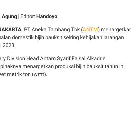
n Agung
| Editor:
Handoyo
JAKARTA
. PT Aneka Tambang Tbk (
ANTM
) menargetka
ualan domestik bijih bauksit seiring kebijakan larangan
i 2023.
ry Division Head Antam Syarif Faisal Alkadrie
ihaknya menargetkan produksi bijih bauksit tahun ini
wet metrik ton (wmt).