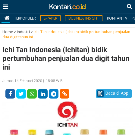
TERPOPULER
E-PAPER
BUSINESS INSIGHT
KONTAN TV
P
Home
>
industri
>
Ichi Tan Indonesia (Ichitan) bidik pertumbuhan penjualan
dua digit tahun ini
MY
Ichi Tan Indonesia (Ichitan) bidik
KONTAN
pertumbuhan penjualan dua digit tahun
Daftar
ini
Masuk
Jumat, 14 Februari 2020 | 18:08 WIB
Baca di App
BERITA
I
N
N
A
V
S
E
I
S
O
T
N