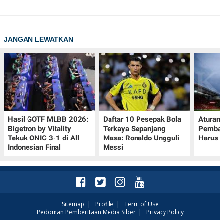
JANGAN LEWATKAN
Hasil GOTF MLBB 2026:
Daftar 10 Pesepak Bola
Aturan
Bigetron by Vitality
Terkaya Sepanjang
Pemba
Tekuk ONIC 3-1 di All
Masa: Ronaldo Ungguli
Harus 
Indonesian Final
Messi
Sitemap
|
Profile
|
Term of Use
Pedoman Pemberitaan Media Siber
|
Privacy Policy