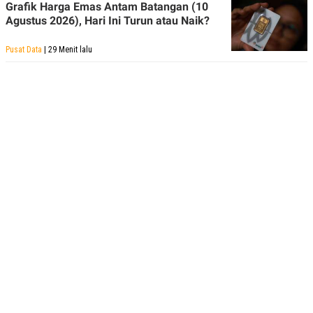
Grafik Harga Emas Antam Batangan (10
R
T
I
Agustus 2026), Hari Ini Turun atau Naik?
S
I
Pusat Data
| 29 Menit lalu
N
G
K
G
M
E
D
I
A
.
I
D
SITEMAP
PROFILE
TERM
OF
USE
PEDOMAN
PEMBERITAAN
SIBER
PRIVACY