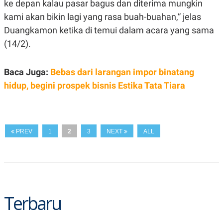
ke depan kalau pasar bagus dan diterima mungkin
A
I
S
V
kami akan bikin lagi yang rasa buah-buahan,” jelas
K
E
E
Duangkamon ketika di temui dalam acara yang sama
M
(14/2).
E
N
T
E
Baca Juga:
Bebas dari larangan impor binatang
R
I
hidup, begini prospek bisnis Estika Tata Tiara
A
N
L
E
S
PREV
1
2
3
NEXT
ALL
T
A
R
I
KANAL
Terbaru
P
I
U
M