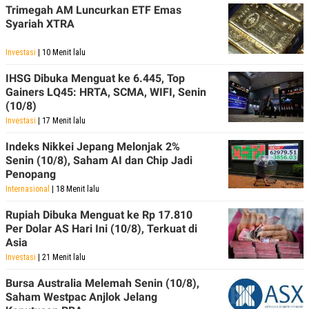
S
A
Trimegah AM Luncurkan ETF Emas
A
G
Syariah XTRA
T
E
D
S
A
Investasi
| 10 Menit lalu
T
A
IHSG Dibuka Menguat ke 6.445, Top
K
L
Gainers LQ45: HRTA, SCMA, WIFI, Senin
O
I
(10/8)
N
P
T
S
Investasi
| 17 Menit lalu
A
U
N
S
Indeks Nikkei Jepang Melonjak 2%
T
Senin (10/8), Saham AI dan Chip Jadi
V
Penopang
Internasional
| 18 Menit lalu
JARINGAN
Rupiah Dibuka Menguat ke Rp 17.810
Per Dolar AS Hari Ini (10/8), Terkuat di
K
P
Asia
O
R
N
E
Investasi
| 21 Menit lalu
T
S
A
S
Bursa Australia Melemah Senin (10/8),
N
R
Saham Westpac Anjlok Jelang
A
E