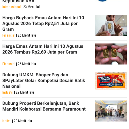
Keputusan RBA
C
L
A
E
Internasional
| 23 Menit lalu
D
A
E
S
Harga Buyback Emas Antam Hari Ini 10
M
E
Agustus 2026 Tetap Rp2,51 Juta per
Y
.
Gram
I
D
Finansial
| 26 Menit lalu
L
K
A
I
Harga Emas Antam Hari Ini 10 Agustus
N
N
2026 Tembus Rp2,69 Juta per Gram
G
E
G
R
A
J
Finansial
| 26 Menit lalu
N
A
A
E
Dukung UMKM, ShopeePay dan
N
M
SPayLater Gelar Kompetisi Desain Batik
C
I
Nasional
E
T
T
E
Industri
| 29 Menit lalu
A
N
K
Dukung Properti Berkelanjutan, Bank
E
A
Mandiri Kolaborasi Bersama Paramount
P
D
A
V
Native
| 29 Menit lalu
P
E
E
R