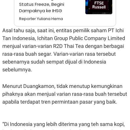
Status Freeze, Begini
N
S
Dampaknya ke IHSG
E
E
W
R
Reporter Yuliana Hema
S
E
S
M
E
O
Asal tahu saja, saat ini, entitas pemilik saham PT Ichi
T
N
Tan Indonesia, Ichitan Group Public Company Limited
U
I
P
A
menjual varian-varian R2D Thai Tea dengan berbagai
A
K
rasa-rasa buah segar. Varian-varian rasa tersebut
D
I
V
L
sebenarnya sudah sempat dijual di Indonesia
A
S
sebelumnya.
K
O
R
Menurut Duangkamon, tidak menutup kemungkinan
P
O
pihaknya akan menjual varian rasa-rasa buah tersebut
R
apabila terdapat tren permintaan pasar yang baik.
A
S
I
K
N
I
A
“Di Indonesia yang lebih diterima yang teh sama kopi,
L
T