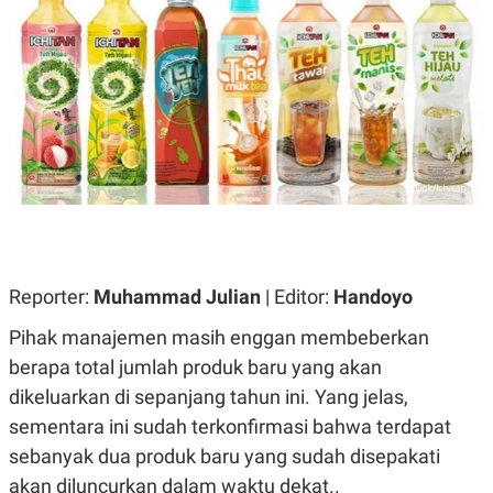
A
A
S
L
I
K
I
E
N
U
D
A
U
N
S
G
T
A
R
N
I
P
I
E
N
L
T
U
E
Reporter:
Muhammad Julian
| Editor:
Handoyo
A
R
N
N
Pihak manajemen masih enggan membeberkan
G
A
U
S
berapa total jumlah produk baru yang akan
S
I
A
O
dikeluarkan di sepanjang tahun ini. Yang jelas,
H
N
sementara ini sudah terkonfirmasi bahwa terdapat
A
A
L
sebanyak dua produk baru yang sudah disepakati
P
R
akan diluncurkan dalam waktu dekat..
E
E