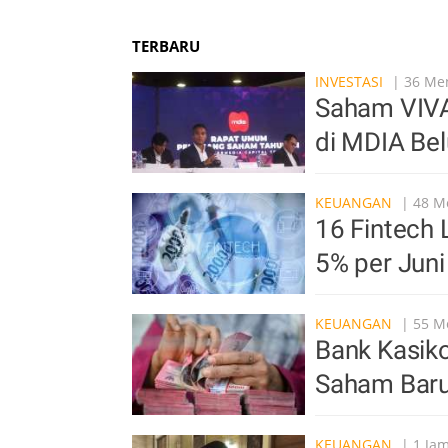
TERBARU
INVESTASI
| 36 Men
Saham VIVA 
di MDIA Be
KEUANGAN
| 48 Me
16 Fintech 
5% per Jun
KEUANGAN
| 55 Me
Bank Kasiko
Saham Baru
KEUANGAN
| 1 Jam