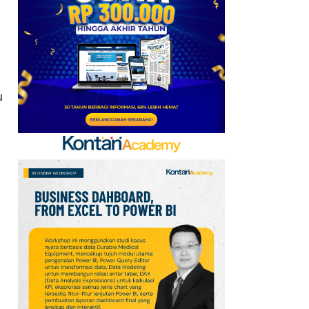
Mobile Update 7 Agustus
2026: Klaim Ribuan
Gems Gratis!
7
FIFA Akhirnya Cairkan
Hadiah Timnas Yordania
u
yang Tertunda 8 Bulan
8
Promo Alfamart Murah
Banget 7–13 Agustus
2026, Sunlight hingga
Bebelac Diskon
9
Promo JSM Alfamart 7–
9 Agustus 2026, Minyak
Goreng 2 Liter Mulai
Rp41.500