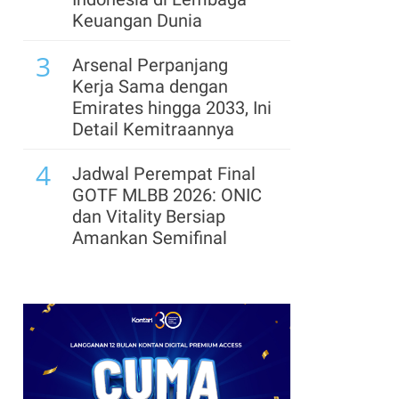
Keuangan Dunia
3
Arsenal Perpanjang
Kerja Sama dengan
Emirates hingga 2033, Ini
Detail Kemitraannya
4
Jadwal Perempat Final
GOTF MLBB 2026: ONIC
dan Vitality Bersiap
Amankan Semifinal
5
Segera Lepas Saham
Treasuri 9,63 Miliar, Cek
Profil Emiten DSSA
hingga Kinerjanya
6
Cek Kode Redeem EA FC