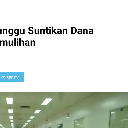
unggu Suntikan Dana
emulihan
KS BERITA