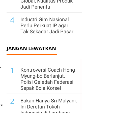
Global, Kualitas Produk
Jadi Penentu
4
Industri Gim Nasional
Perlu Perkuat IP agar
Tak Sekadar Jadi Pasar
JANGAN LEWATKAN
,
1
Kontroversi Coach Hong
Myung-bo Berlanjut,
Polisi Geledah Federasi
Sepak Bola Korsel
2
Bukan Hanya Sri Mulyani,
ra
Ini Deretan Tokoh
Indonesia di Lembaga