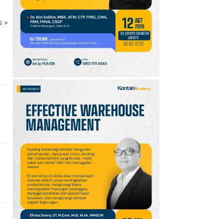
10
Klasemen Grup A Piala
AFF 2026: Ini Skenario
ks
»
Indonesia Lolos ke
Semifinal
n