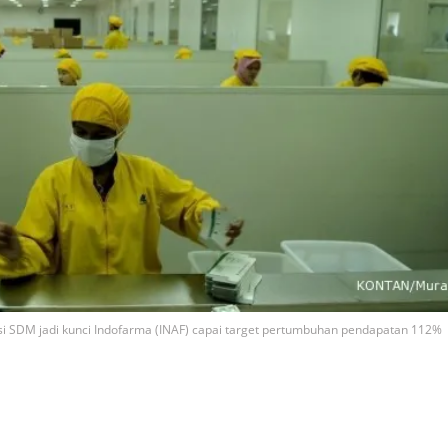
i SDM jadi kunci Indofarma (INAF) capai target pertumbuhan pendapatan 112%