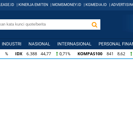
EASE.ID
|
KINERJA EMITEN
|
MOMSMONEY.ID
|
KGMEDIA.ID
|
ADVERTISIN
INDUSTRI
NASIONAL
INTERNASIONAL
PERSONAL FINA
IDX
6.388 44,77
KOMPAS100
841 8,62
0,71%
1,0
KOMPAS100
841 8,62
LQ45
638 7,02
1,04%
1,11
LQ45
638 7,02
ISSI
221 2,20
IDX3
1,11%
1,01%