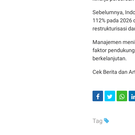
Sebelumnya, Ind
112% pada 2026 d
restrukturisasi d
Manajemen menila
faktor pendukung 
berkelanjutan.
Cek Berita dan Art
Tag