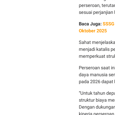
perseroan, teruta
sesuai perjanjian
Baca Juga:
SSSG 
Oktober 2025
Sahat menjelaska
menjadi katalis 
memperkuat stru
Perseroan saat i
daya manusia sert
pada 2026 dapat l
“Untuk tahun dep
struktur biaya men
Dengan dukungan 
kinerja perseroa