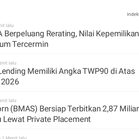
Inde
it lalu
Berpeluang Rerating, Nilai Kepemilika
lum Tercermin
nit lalu
Lending Memiliki Angka TWP90 di Atas
i 2026
nit lalu
rn (BMAS) Bersiap Terbitkan 2,87 Miliar
 Lewat Private Placement
 2 Menit lalu