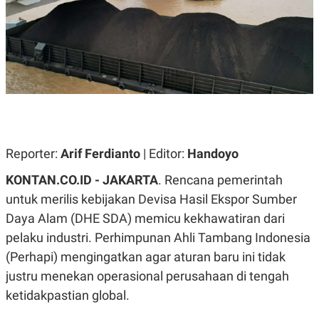
A
A
S
L
I
K
I
E
N
U
D
A
U
N
S
G
T
A
R
N
I
P
I
Reporter:
Arif Ferdianto
| Editor:
Handoyo
E
N
L
T
KONTAN.CO.ID - JAKARTA
. Rencana pemerintah
U
E
A
R
untuk merilis kebijakan Devisa Hasil Ekspor Sumber
N
N
Daya Alam (DHE SDA) memicu kekhawatiran dari
G
A
U
S
pelaku industri. Perhimpunan Ahli Tambang Indonesia
S
I
A
O
(Perhapi) mengingatkan agar aturan baru ini tidak
H
N
justru menekan operasional perusahaan di tengah
A
A
L
ketidakpastian global.
P
R
E
E