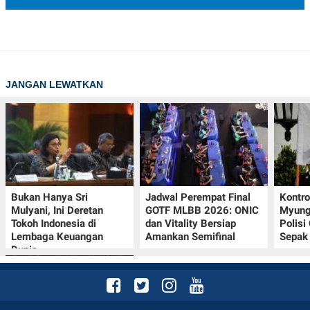
JANGAN LEWATKAN
Bukan Hanya Sri
Jadwal Perempat Final
Kontr
Mulyani, Ini Deretan
GOTF MLBB 2026: ONIC
Myung-
Tokoh Indonesia di
dan Vitality Bersiap
Polisi
Lembaga Keuangan
Amankan Semifinal
Sepak 
Dunia