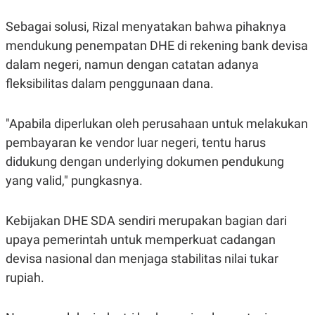
R
T
I
Sebagai solusi, Rizal menyatakan bahwa pihaknya
S
I
mendukung penempatan DHE di rekening bank devisa
N
G
dalam negeri, namun dengan catatan adanya
K
fleksibilitas dalam penggunaan dana.
G
M
E
"Apabila diperlukan oleh perusahaan untuk melakukan
D
I
pembayaran ke vendor luar negeri, tentu harus
A
.
didukung dengan underlying dokumen pendukung
I
yang valid," pungkasnya.
D
Kebijakan DHE SDA sendiri merupakan bagian dari
SITEMAP
PROFILE
TERM
upaya pemerintah untuk memperkuat cadangan
OF
devisa nasional dan menjaga stabilitas nilai tukar
USE
PEDOMAN
rupiah.
PEMBERITAAN
SIBER
PRIVACY