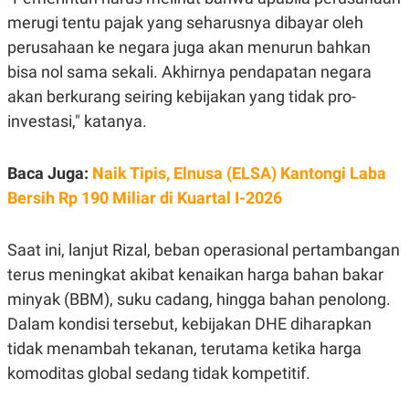
C
L
A
E
merugi tentu pajak yang seharusnya dibayar oleh
D
A
perusahaan ke negara juga akan menurun bahkan
E
S
M
E
bisa nol sama sekali. Akhirnya pendapatan negara
Y
.
I
akan berkurang seiring kebijakan yang tidak pro-
D
investasi," katanya.
L
K
A
I
N
N
Baca Juga:
Naik Tipis, Elnusa (ELSA) Kantongi Laba
G
E
G
R
Bersih Rp 190 Miliar di Kuartal I-2026
A
J
N
A
A
E
N
M
Saat ini, lanjut Rizal, beban operasional pertambangan
C
I
terus meningkat akibat kenaikan harga bahan bakar
E
T
T
E
minyak (BBM), suku cadang, hingga bahan penolong.
A
N
K
Dalam kondisi tersebut, kebijakan DHE diharapkan
E
A
tidak menambah tekanan, terutama ketika harga
P
D
komoditas global sedang tidak kompetitif.
A
V
P
E
E
R