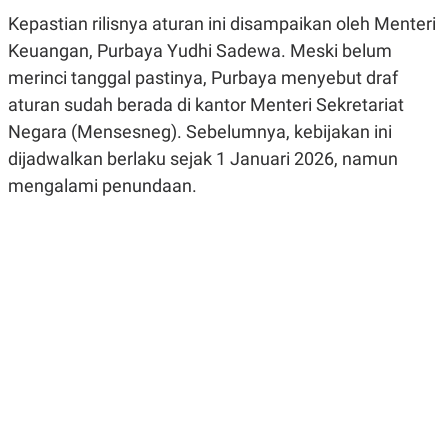
R
G
Kepastian rilisnya aturan ini disampaikan oleh Menteri
S
I
O
O
Keuangan, Purbaya Yudhi Sadewa. Meski belum
N
N
merinci tanggal pastinya, Purbaya menyebut draf
A
A
L
L
aturan sudah berada di kantor Menteri Sekretariat
F
I
Negara (Mensesneg). Sebelumnya, kebijakan ini
N
dijadwalkan berlaku sejak 1 Januari 2026, namun
A
N
mengalami penundaan.
C
E
Y
C
A
A
N
R
G
I
T
T
E
A
R
H
.
U
.
.
K
L
E
I
S
F