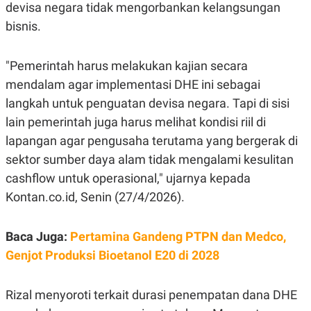
E
devisa negara tidak mengorbankan kelangsungan
R
bisnis.
F
B
O
U
K
S
"Pemerintah harus melakukan kajian secara
U
I
S
N
mendalam agar implementasi DHE ini sebagai
E
S
langkah untuk penguatan devisa negara. Tapi di sisi
S
lain pemerintah juga harus melihat kondisi riil di
I
N
lapangan agar pengusaha terutama yang bergerak di
S
I
sektor sumber daya alam tidak mengalami kesulitan
G
cashflow untuk operasional," ujarnya kepada
H
T
Kontan.co.id, Senin (27/4/2026).
S
B
T
E
O
L
Baca Juga:
Pertamina Gandeng PTPN dan Medco,
C
A
K
N
Genjot Produksi Bioetanol E20 di 2028
S
J
E
A
T
O
Rizal menyoroti terkait durasi penempatan dana DHE
U
N
P