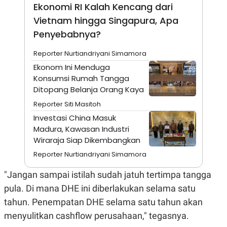
A
I
Ekonomi RI Kalah Kencang dari
S
V
Vietnam hingga Singapura, Apa
K
E
E
Penyebabnya?
M
E
N
Reporter Nurtiandriyani Simamora
T
Ekonom Ini Menduga
E
R
Konsumsi Rumah Tangga
I
Ditopang Belanja Orang Kaya
A
N
Reporter Siti Masitoh
L
Investasi China Masuk
E
Madura, Kawasan Industri
S
T
Wiraraja Siap Dikembangkan
A
Reporter Nurtiandriyani Simamora
R
I
"Jangan sampai istilah sudah jatuh tertimpa tangga
pula. Di mana DHE ini diberlakukan selama satu
KANAL
tahun. Penempatan DHE selama satu tahun akan
P
I
menyulitkan cashflow perusahaan," tegasnya.
U
M