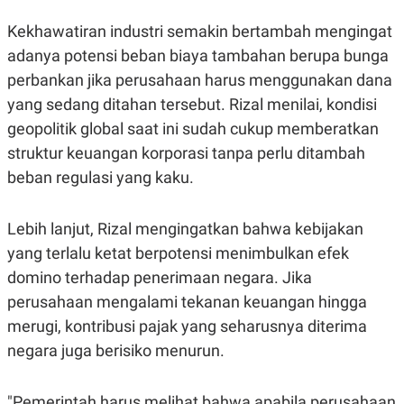
S
A
A
G
Kekhawatiran industri semakin bertambah mengingat
T
E
D
S
adanya potensi beban biaya tambahan berupa bunga
A
T
perbankan jika perusahaan harus menggunakan dana
A
yang sedang ditahan tersebut. Rizal menilai, kondisi
K
L
geopolitik global saat ini sudah cukup memberatkan
O
I
N
P
struktur keuangan korporasi tanpa perlu ditambah
T
S
A
U
beban regulasi yang kaku.
N
S
T
V
Lebih lanjut, Rizal mengingatkan bahwa kebijakan
yang terlalu ketat berpotensi menimbulkan efek
JARINGAN
domino terhadap penerimaan negara. Jika
perusahaan mengalami tekanan keuangan hingga
K
P
O
R
merugi, kontribusi pajak yang seharusnya diterima
N
E
negara juga berisiko menurun.
T
S
A
S
N
R
A
E
"Pemerintah harus melihat bahwa apabila perusahaan