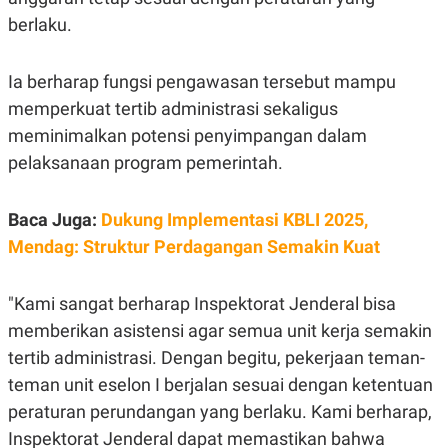
S
A
A
G
berlaku.
T
E
D
S
A
Ia berharap fungsi pengawasan tersebut mampu
T
A
memperkuat tertib administrasi sekaligus
K
L
meminimalkan potensi penyimpangan dalam
O
I
N
P
pelaksanaan program pemerintah.
T
S
A
U
N
S
Baca Juga:
Dukung Implementasi KBLI 2025,
T
V
Mendag: Struktur Perdagangan Semakin Kuat
JARINGAN
"Kami sangat berharap Inspektorat Jenderal bisa
memberikan asistensi agar semua unit kerja semakin
K
P
tertib administrasi. Dengan begitu, pekerjaan teman-
O
R
N
E
teman unit eselon I berjalan sesuai dengan ketentuan
T
S
A
S
peraturan perundangan yang berlaku. Kami berharap,
N
R
A
E
Inspektorat Jenderal dapat memastikan bahwa