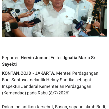
A
A
S
L
I
K
I
E
N
U
D
A
U
N
S
G
T
A
R
N
I
P
I
E
N
Reporter:
Hervin Jumar
| Editor:
Ignatia Maria Sri
L
T
U
E
Sayekti
A
R
N
N
KONTAN.CO.ID - JAKARTA.
Menteri Perdagangan
G
A
U
S
Budi Santoso melantik Helmy Santika sebagai
S
I
Inspektur Jenderal Kementerian Perdagangan
A
O
H
N
(Kemendag) pada Rabu (8/7/2026).
A
A
L
P
R
Dalam pelantikan tersebut, Busan, sapaan akrab Budi,
E
E