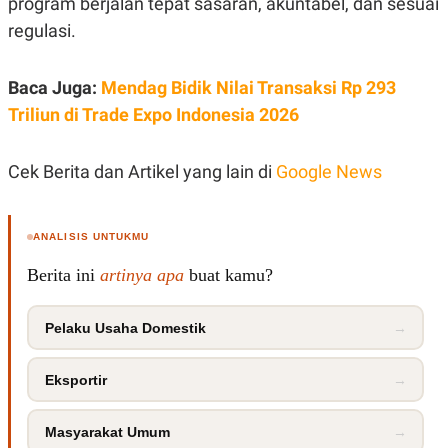
program berjalan tepat sasaran, akuntabel, dan sesuai
R
T
I
regulasi.
S
I
N
Baca Juga:
Mendag Bidik Nilai Transaksi Rp 293
G
Triliun di Trade Expo Indonesia 2026
K
G
M
E
Cek Berita dan Artikel yang lain di
Google News
D
I
A
.
ANALISIS UNTUKMU
I
D
Berita ini
artinya apa
buat kamu?
Pelaku Usaha Domestik
→
SITEMAP
PROFILE
TERM
OF
USE
Eksportir
→
PEDOMAN
PEMBERITAAN
SIBER
Masyarakat Umum
→
PRIVACY