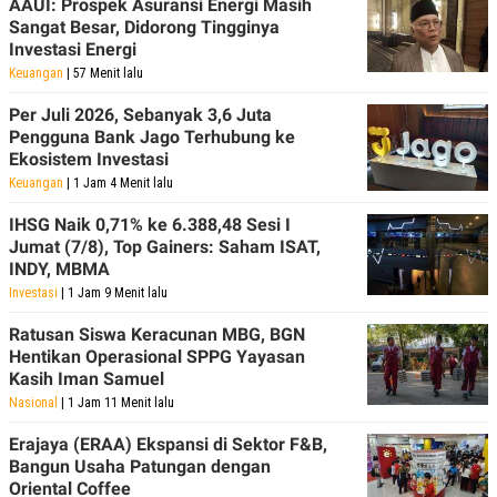
AAUI: Prospek Asuransi Energi Masih
Sangat Besar, Didorong Tingginya
Investasi Energi
Keuangan
| 57 Menit lalu
Per Juli 2026, Sebanyak 3,6 Juta
Pengguna Bank Jago Terhubung ke
Ekosistem Investasi
Keuangan
| 1 Jam 4 Menit lalu
IHSG Naik 0,71% ke 6.388,48 Sesi I
Jumat (7/8), Top Gainers: Saham ISAT,
INDY, MBMA
Investasi
| 1 Jam 9 Menit lalu
Ratusan Siswa Keracunan MBG, BGN
Hentikan Operasional SPPG Yayasan
Kasih Iman Samuel
Nasional
| 1 Jam 11 Menit lalu
Erajaya (ERAA) Ekspansi di Sektor F&B,
Bangun Usaha Patungan dengan
Oriental Coffee