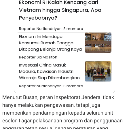
Ekonomi RI Kalah Kencang dari
A
I
S
V
Vietnam hingga Singapura, Apa
K
E
E
Penyebabnya?
M
E
Reporter Nurtiandriyani Simamora
N
T
Ekonom Ini Menduga
E
Konsumsi Rumah Tangga
R
I
Ditopang Belanja Orang Kaya
A
Reporter Siti Masitoh
N
Investasi China Masuk
L
E
Madura, Kawasan Industri
S
Wiraraja Siap Dikembangkan
T
A
Reporter Nurtiandriyani Simamora
R
I
Menurut Busan, peran Inspektorat Jenderal tidak
hanya melakukan pengawasan, tetapi juga
KANAL
memberikan pendampingan kepada seluruh unit
eselon I agar pelaksanaan program dan penggunaan
P
I
U
M
anggaran tetap sesuai dengan peraturan yang