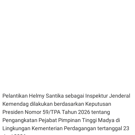
E
E
H
S
A
T
T
Y
A
L
N
E
E
A
N
N
G
A
L
L
I
I
S
S
H
I
S
E
K
X
O
E
L
C
O
U
M
Pelantikan Helmy Santika sebagai Inspektur Jenderal
T
I
Kemendag dilakukan berdasarkan Keputusan
V
Presiden Nomor 59/TPA Tahun 2026 tentang
E
C
Pengangkatan Pejabat Pimpinan Tinggi Madya di
O
R
Lingkungan Kementerian Perdagangan tertanggal 23
N