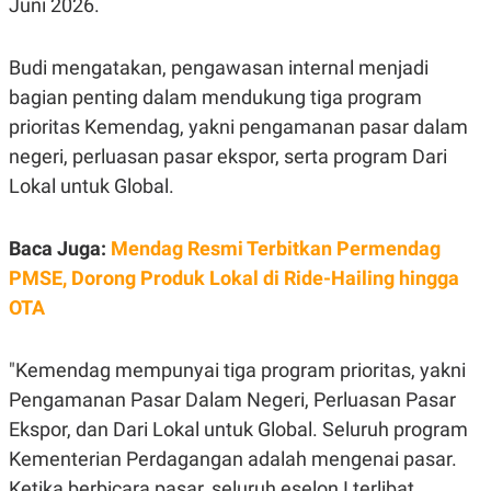
Juni 2026.
E
R
F
B
Budi mengatakan, pengawasan internal menjadi
O
U
K
S
bagian penting dalam mendukung tiga program
U
I
S
N
prioritas Kemendag, yakni pengamanan pasar dalam
E
negeri, perluasan pasar ekspor, serta program Dari
S
S
Lokal untuk Global.
I
N
S
I
Baca Juga:
Mendag Resmi Terbitkan Permendag
G
PMSE, Dorong Produk Lokal di Ride-Hailing hingga
H
T
OTA
S
B
T
E
O
L
"Kemendag mempunyai tiga program prioritas, yakni
C
A
K
N
Pengamanan Pasar Dalam Negeri, Perluasan Pasar
S
J
Ekspor, dan Dari Lokal untuk Global. Seluruh program
E
A
T
O
Kementerian Perdagangan adalah mengenai pasar.
U
N
P
Ketika berbicara pasar, seluruh eselon I terlibat,