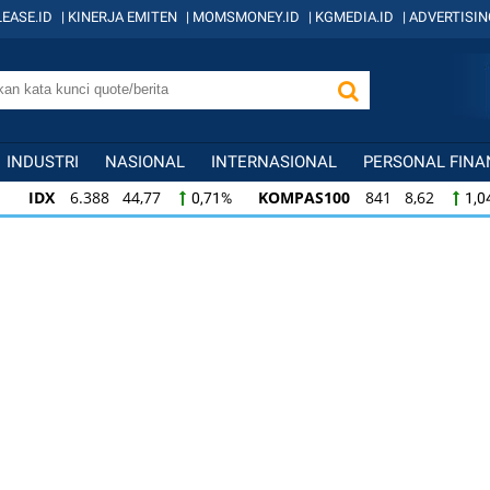
EASE.ID
|
KINERJA EMITEN
|
MOMSMONEY.ID
|
KGMEDIA.ID
|
ADVERTISIN
INDUSTRI
NASIONAL
INTERNASIONAL
PERSONAL FINA
IDX
6.388 44,77
KOMPAS100
841 8,62
0,71%
1,0
KOMPAS100
841 8,62
LQ45
638 7,02
1,04%
1,11
LQ45
638 7,02
ISSI
221 2,20
IDX3
1,11%
1,01%