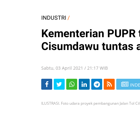
INDUSTRI
/
Kementerian PUPR ta
Cisumdawu tuntas a
Sabtu, 03 April 2021 / 21:17 WIB
INDE
ILUSTRASI. Foto udara proyek pembangunan Jalan Tol C