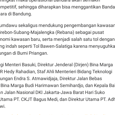
mpetitif, sehingga diharapkan bisa menggantikan Banda
ara di Bandung.
isumdawu sekaligus mendukung pengembangan kawasa
Cirebon-Subang-Majalengka (Rebana) sebagai pusat
omi kawasan baru, serta menjadi salah satu tol dengan
g indah seperti Tol Bawen-Salatiga karena menyuguhk
ngan di Bumi Priangan.
 Menteri Basuki, Direktur Jenderal (Dirjen) Bina Marga
 Hedy Rahadian, Staf Ahli Menterieri Bidang Teknologi
kungan Endra S. Atmawidjaja, Direktur Jalan Bebas
 Bina Marga Budi Harimawan Semihardjo, dan Kepala Bal
n Jalan Nasional DKI Jakarta-Jawa Barat Hari Suko
 Utama PT. CKJT Bagus Medi, dan Direktur Utama PT. Adh
wi.