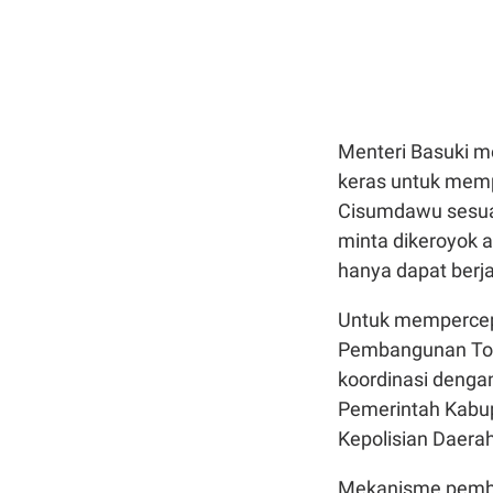
Menteri Basuki m
keras untuk memp
Cisumdawu sesuai
minta dikeroyok a
hanya dapat berja
Untuk mempercep
Pembangunan Tol
koordinasi dengan
Pemerintah Kabu
Kepolisian Daerah,
Mekanisme pembe