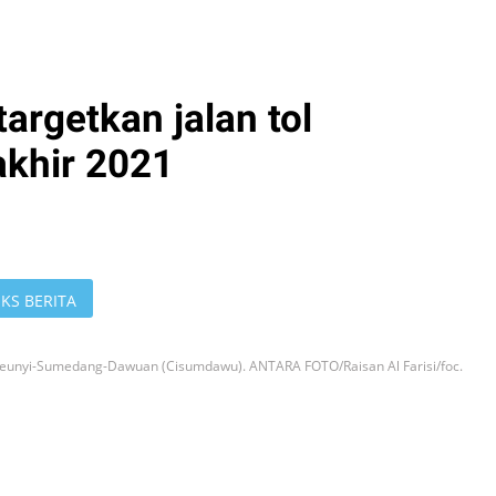
rgetkan jalan tol
khir 2021
KS BERITA
ileunyi-Sumedang-Dawuan (Cisumdawu). ANTARA FOTO/Raisan Al Farisi/foc.