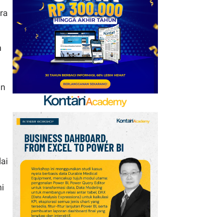
Emirates hingga 2033, Ini
ra
Detail Kemitraannya
7
FIFA Akhirnya Cairkan
n
Hadiah Timnas Yordania
yang Tertunda 8 Bulan
8
an
Cek Kode Redeem EA FC
Mobile Update 7 Agustus
2026: Klaim Ribuan
Gems Gratis!
9
Promo JSM Alfamart 7–
9 Agustus 2026, Minyak
ai
Goreng 2 Liter Mulai
Rp41.500
i
10
Jadwal Perempat Final