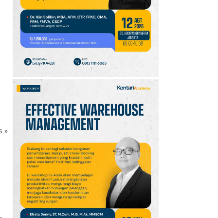
GOTF MLBB 2026: ONIC
dan Vitality Bersiap
Amankan Semifinal
ks
»