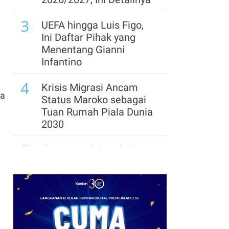
3
UEFA hingga Luis Figo,
Ini Daftar Pihak yang
Menentang Gianni
Infantino
4
Krisis Migrasi Ancam
ma
Status Maroko sebagai
Tuan Rumah Piala Dunia
2030
5
Kontroversi Coach Hong
Myung-bo Berlanjut,
Polisi Geledah Federasi
Sepak Bola Korsel
6
Arsenal Perpanjang
Kerja Sama dengan