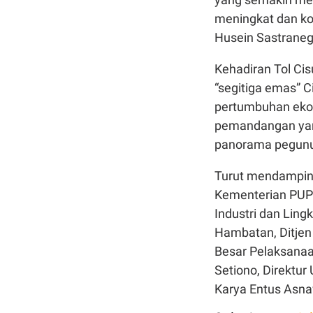
meningkat dan ko
Husein Sastraneg
Kehadiran Tol C
“segitiga emas” 
pertumbuhan ekon
pemandangan yan
panorama pegunu
Turut mendampingi
Kementerian PUPR
Industri dan Ling
Hambatan, Ditjen
Besar Pelaksanaa
Setiono, Direktur
Karya Entus Asna