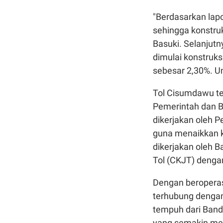
"Berdasarkan lapo
sehingga konstruk
Basuki. Selanjutn
dimulai konstruk
sebesar 2,30%. 
Tol Cisumdawu te
Pemerintah dan B
dikerjakan oleh P
guna menaikkan ke
dikerjakan oleh B
Tol (CKJT) dengan 
Dengan beroperas
terhubung dengan
tempuh dari Bandu
yang semakin me