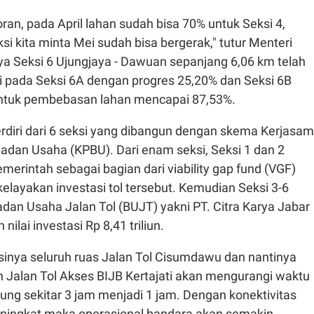
ran, pada April lahan sudah bisa 70% untuk Seksi 4,
si kita minta Mei sudah bisa bergerak," tutur Menteri
ya Seksi 6 Ujungjaya - Dawuan sepanjang 6,06 km telah
si pada Seksi 6A dengan progres 25,20% dan Seksi 6B
Untuk pembebasan lahan mencapai 87,53%.
rdiri dari 6 seksi yang dibangun dengan skema Kerjasa
adan Usaha (KPBU). Dari enam seksi, Seksi 1 dan 2
emerintah sebagai bagian dari viability gap fund (VGF)
layakan investasi tol tersebut. Kemudian Seksi 3-6
adan Usaha Jalan Tol (BUJT) yakni PT. Citra Karya Jabar
nilai investasi Rp 8,41 triliun.
inya seluruh ruas Jalan Tol Cisumdawu dan nantinya
 Jalan Tol Akses BIJB Kertajati akan mengurangi waktu
ng sekitar 3 jam menjadi 1 jam. Dengan konektivitas
ningkat maka operasional bandara akan semakin