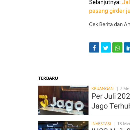
Selanjutnya:
Jal
pasang girder 
Cek Berita dan Art
TERBARU
KEUANGAN
| 7 Men
Per Juli 20
Jago Terhu
INVESTASI
| 13 Men