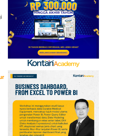
AFF 2026: Ini Skenario
Indonesia Lolos ke
i
Semifinal
7
FIFA Akhirnya Cairkan
Hadiah Timnas Yordania
yang Tertunda 8 Bulan
8
Promo Alfamart Murah
Banget 7–13 Agustus
ur
2026, Sunlight hingga
Bebelac Diskon
9
Promo JSM Superindo
7–9 Agustus 2026,
Minyak Goreng Rp37.900
hingga Buah Diskon 50%