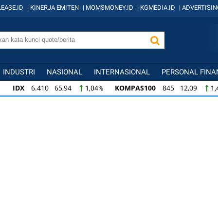
EASE.ID
|
KINERJA EMITEN
|
MOMSMONEY.ID
|
KGMEDIA.ID
|
ADVERTISIN
INDUSTRI
NASIONAL
INTERNASIONAL
PERSONAL FINA
IDX
6.410 65,94
KOMPAS100
845 12,09
1,04%
1,
KOMPAS100
845 12,09
LQ45
640 9,44
1,45%
1,5
LQ45
640 9,44
ISSI
222 2,82
IDX3
1,50%
1,29%