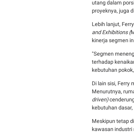
utang dalam pors
proyeknya, juga di
Lebih lanjut, Ferr
and Exhibitions (
M
kinerja segmen in
"Segmen menengah
terhadap kenaikan
kebutuhan pokok,"
Di lain sisi, Ferr
Menurutnya, ruma
driven)
cenderung
kebutuhan dasar,
Meskipun tetap d
kawasan industri m