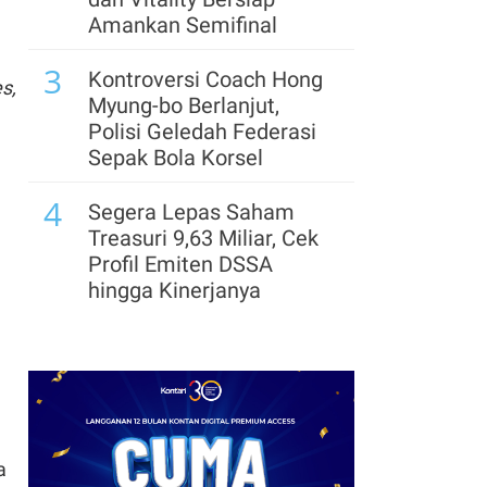
Sistem, PPh 22 Penjual
Amankan Semifinal
di E-Commerce Berlaku
3
Efektif 1 November
Kontroversi Coach Hong
s,
Myung-bo Berlanjut,
8
Kemendag Dorong
Polisi Geledah Federasi
Percepatan UMKM
Sepak Bola Korsel
Masuk Ritel Modern,
4
Begini Strateginya
Segera Lepas Saham
Treasuri 9,63 Miliar, Cek
9
Harga Lelang Gula
Profil Emiten DSSA
Tertekan, Asosiasi Gula
hingga Kinerjanya
Sorot Sejumlah
5
Penyebab
Arsenal Perpanjang
Kerja Sama dengan
Emirates hingga 2033, Ini
Detail Kemitraannya
6
a
Klasemen Grup A Piala