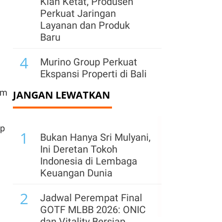
Kian Ketat, Produsen
Perkuat Jaringan
Layanan dan Produk
Baru
4
Murino Group Perkuat
Ekspansi Properti di Bali
am
JANGAN LEWATKAN
5
Target Rp 38 Triliun di
ISF 2026 Terancam Berat
Tercapai, Ini Alasannya
ap
1
Bukan Hanya Sri Mulyani,
6
Cuaca Panas Jadi
Ini Deretan Tokoh
Peluang, Produsen
Indonesia di Lembaga
Hadirkan Produk
Keuangan Dunia
Penunjang Kualitas
2
Udara
Jadwal Perempat Final
GOTF MLBB 2026: ONIC
7
Pemerintah Matangkan
dan Vitality Bersiap