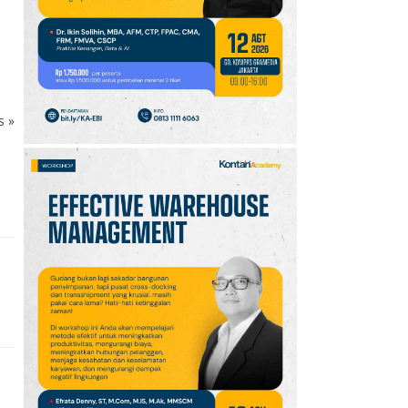
10
Promo JSM Alfamart 7–
9 Agustus 2026, Minyak
Goreng 2 Liter Mulai
Rp41.500
ks
»