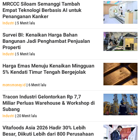
MRCCC Siloam Semanggi Tambah
POLICY
Empat Teknologi Berbasis AI untuk
Penanganan Kanker
Industri
| 5 Menit lalu
Survei BI: Kenaikan Harga Bahan
Bangunan Jadi Penghambat Penjualan
Properti
Industri
| 5 Menit lalu
Harga Emas Menuju Kenaikan Mingguan
5% Kendati Timur Tengah Bergejolak
momsmoney.id
| 6 Menit lalu
Tracon Industri Gelontorkan Rp 7,7
Miliar Perluas Warehouse & Workshop di
Subang
Industri
| 20 Menit lalu
Vitafoods Asia 2026 Hadir 30% Lebih
Besar, Diikuti Lebih dari 800 Perusahaan