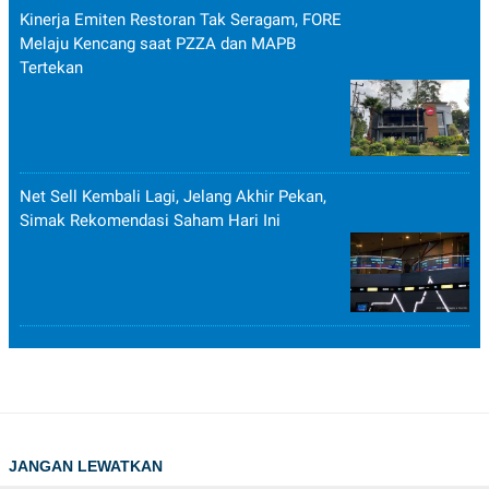
Kinerja Emiten Restoran Tak Seragam, FORE
Melaju Kencang saat PZZA dan MAPB
Tertekan
Net Sell Kembali Lagi, Jelang Akhir Pekan,
Simak Rekomendasi Saham Hari Ini
JANGAN LEWATKAN