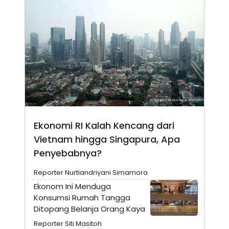
N
S
E
E
W
R
S
E
S
M
E
O
T
N
U
I
P
A
A
K
D
I
V
L
A
S
Ekonomi RI Kalah Kencang dari
K
O
Vietnam hingga Singapura, Apa
R
Penyebabnya?
P
O
R
Reporter Nurtiandriyani Simamora
A
Ekonom Ini Menduga
S
I
Konsumsi Rumah Tangga
K
N
Ditopang Belanja Orang Kaya
I
A
Reporter Siti Masitoh
L
T