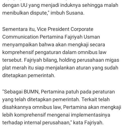
C
L
dengan UU yang menjadi induknya sehingga malah
A
E
D
A
menibulkan dispute," imbuh Susana.
E
S
M
E
Y
.
Sementara itu, Vice President Corporate
I
D
Communication Pertamina Fajriyah Usman
L
K
menyampaikan bahwa akan mengkaji secara
A
I
N
N
komprehensif pengaturan dalam omnibus law
G
E
G
R
tersebut. Fajriyah bilang, holding perusahaan migas
A
J
plat merah itu siap menjalankan aturan yang sudah
N
A
A
E
ditetapkan pemerintah.
N
M
C
I
E
T
"Sebagai BUMN, Pertamina patuh pada peraturan
T
E
A
N
yang telah ditetapkan pemerintah. Terkait telah
K
disahkannya omnibus law, Pertamina akan mengkaji
E
A
P
D
lebih komprehensif mengenai implementasinya
A
V
P
E
terhadap internal perusahaan," kata Fajriyah.
E
R