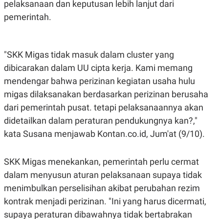
pelaksanaan dan keputusan lebih lanjut dari
S
A
A
G
pemerintah.
T
E
D
S
A
T
A
"SKK Migas tidak masuk dalam cluster yang
K
L
dibicarakan dalam UU cipta kerja. Kami memang
O
I
N
P
mendengar bahwa perizinan kegiatan usaha hulu
T
S
migas dilaksanakan berdasarkan perizinan berusaha
A
U
N
S
dari pemerintah pusat. tetapi pelaksanaannya akan
T
V
didetailkan dalam peraturan pendukungnya kan?,"
kata Susana menjawab Kontan.co.id, Jum'at (9/10).
JARINGAN
SKK Migas menekankan, pemerintah perlu cermat
K
P
dalam menyusun aturan pelaksanaan supaya tidak
O
R
N
E
menimbulkan perselisihan akibat perubahan rezim
T
S
A
S
kontrak menjadi perizinan. "Ini yang harus dicermati,
N
R
supaya peraturan dibawahnya tidak bertabrakan
A
E