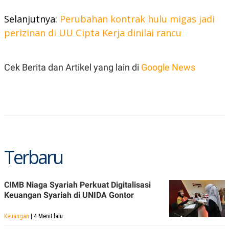
R
T
I
Selanjutnya:
Perubahan kontrak hulu migas jadi
S
I
perizinan di UU Cipta Kerja dinilai rancu
N
G
K
Cek Berita dan Artikel yang lain di
Google News
G
M
E
D
I
A
.
I
D
Terbaru
SITEMAP
PROFILE
TERM
OF
CIMB Niaga Syariah Perkuat Digitalisasi
USE
Keuangan Syariah di UNIDA Gontor
PEDOMAN
PEMBERITAAN
SIBER
Keuangan
| 4 Menit lalu
PRIVACY