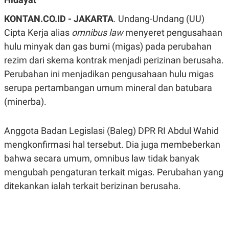
A
A
S
L
KONTAN.CO.ID - JAKARTA
. Undang-Undang (UU)
I
Cipta Kerja alias
omnibus law
menyeret pengusahaan
K
I
hulu minyak dan gas bumi (migas) pada perubahan
E
N
U
D
rezim dari skema kontrak menjadi perizinan berusaha.
A
U
N
S
Perubahan ini menjadikan pengusahaan hulu migas
G
T
A
R
serupa pertambangan umum mineral dan batubara
N
I
(minerba).
P
I
E
N
L
T
Anggota Badan Legislasi (Baleg) DPR RI Abdul Wahid
U
E
A
R
mengkonfirmasi hal tersebut. Dia juga membeberkan
N
N
G
A
bahwa secara umum, omnibus law tidak banyak
U
S
mengubah pengaturan terkait migas. Perubahan yang
S
I
A
O
ditekankan ialah terkait berizinan berusaha.
H
N
A
A
L
P
R
E
E