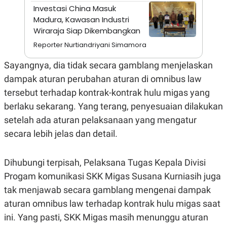
A
I
Investasi China Masuk
S
V
Madura, Kawasan Industri
K
E
E
Wiraraja Siap Dikembangkan
M
E
Reporter Nurtiandriyani Simamora
N
T
Sayangnya, dia tidak secara gamblang menjelaskan
E
R
dampak aturan perubahan aturan di omnibus law
I
tersebut terhadap kontrak-kontrak hulu migas yang
A
N
berlaku sekarang. Yang terang, penyesuaian dilakukan
L
setelah ada aturan pelaksanaan yang mengatur
E
S
secara lebih jelas dan detail.
T
A
R
Dihubungi terpisah, Pelaksana Tugas Kepala Divisi
I
Progam komunikasi SKK Migas Susana Kurniasih juga
tak menjawab secara gamblang mengenai dampak
KANAL
aturan omnibus law terhadap kontrak hulu migas saat
P
I
ini. Yang pasti, SKK Migas masih menunggu aturan
U
M