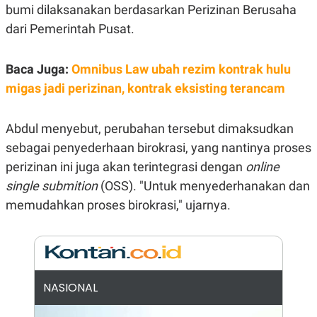
E
bumi dilaksanakan berdasarkan Perizinan Berusaha
R
dari Pemerintah Pusat.
F
B
O
U
K
S
U
I
Baca Juga:
Omnibus Law ubah rezim kontrak hulu
S
N
migas jadi perizinan, kontrak eksisting terancam
E
S
S
I
Abdul menyebut, perubahan tersebut dimaksudkan
N
sebagai penyederhaan birokrasi, yang nantinya proses
S
I
perizinan ini juga akan terintegrasi dengan
online
G
H
single submition
(OSS). "Untuk menyederhanakan dan
T
memudahkan proses birokrasi," ujarnya.
S
B
T
E
O
L
C
A
K
N
S
J
E
A
NASIONAL
T
O
U
N
P