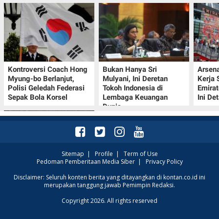
Kontroversi Coach Hong
Bukan Hanya Sri
Arsena
Myung-bo Berlanjut,
Mulyani, Ini Deretan
Kerja
Polisi Geledah Federasi
Tokoh Indonesia di
Emirat
Sepak Bola Korsel
Lembaga Keuangan
Ini De
Dunia
Sitemap
|
Profile
|
Term of Use
Pedoman Pemberitaan Media Siber
|
Privacy Policy
Klasemen Grup A Piala
Disclaimer: Seluruh konten berita yang ditayangkan di kontan.co.id ini
merupakan tanggung jawab Pemimpin Redaksi.
AFF 2026: Ini Skenario
Indonesia Lolos ke
Copyright 2026. All rights reserved
Semifinal