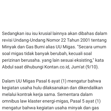
E
E
H
S
A
T
T
Y
A
L
N
E
E
A
N
N
Sedangkan isu isu krusial lainnya akan dibahas dalam
G
A
L
L
revisi Undang-Undang Nomor 22 Tahun 2001 tentang
I
I
Minyak dan Gas Bumi alias UU Migas. "Secara umum
S
S
H
I
soal migas tidak banyak berubah, kecuali soal
S
perizinan berusaha. yang lain sesuai eksisting," kata
E
K
X
O
Abdul saat dihubungi Kontan.co.id, Jum'at (9/10).
E
L
C
O
U
M
Dalam UU Migas Pasal 6 ayat (1) mengatur bahwa
T
I
kegiatan usaha hulu dilaksanakan dan dikendalikan
V
E
melalui kontrak kerja sama. Sementara dalam
C
O
omnibus law klaster energi-migas, Pasal 5 ayat (1)
R
mengatur bahwa kegiatan usaha minyak dan gas
N