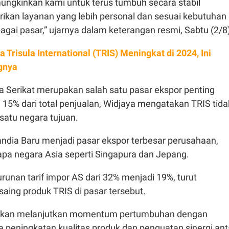
ungkinkan kami untuk terus tumbuh secara stabil
ikan layanan yang lebih personal dan sesuai kebutuhan
agai pasar,” ujarnya dalam keterangan resmi, Sabtu (2/8)
a Trisula International (TRIS) Meningkat di 2024, Ini
gnya
 Serikat merupakan salah satu pasar ekspor penting
 15% dari total penjualan, Widjaya mengatakan TRIS tida
satu negara tujuan.
andia Baru menjadi pasar ekspor terbesar perusahaan,
rapa negara Asia seperti Singapura dan Jepang.
unan tarif impor AS dari 32% menjadi 19%, turut
aing produk TRIS di pasar tersebut.
 akan melanjutkan momentum pertumbuhan dengan
peningkatan kualitas produk dan penguatan sinergi ant