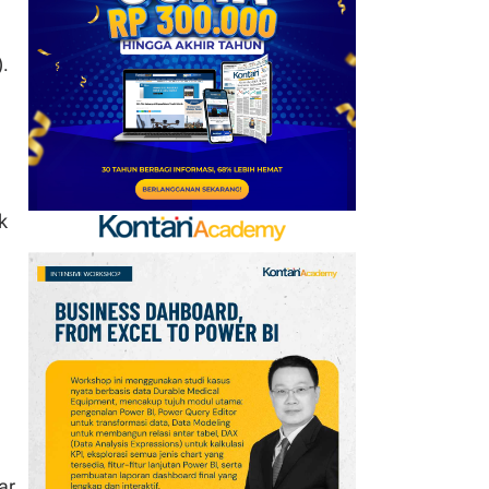
Mobile Update 7 Agustus
2026: Klaim Ribuan
.
Gems Gratis!
7
FIFA Akhirnya Cairkan
Hadiah Timnas Yordania
yang Tertunda 8 Bulan
k
8
Promo Alfamart Murah
Banget 7–13 Agustus
2026, Sunlight hingga
Bebelac Diskon
9
Klasemen Grup A Piala
AFF 2026: Ini Skenario
Indonesia Lolos ke
Semifinal
ar