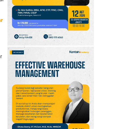
10
Promo JSM Alfamart 7–
9 Agustus 2026, Minyak
Goreng 2 Liter Mulai
ar
Rp41.500
r