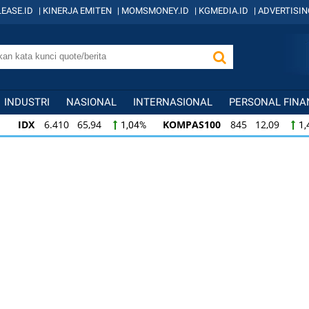
EASE.ID
|
KINERJA EMITEN
|
MOMSMONEY.ID
|
KGMEDIA.ID
|
ADVERTISIN
INDUSTRI
NASIONAL
INTERNASIONAL
PERSONAL FINA
IDX
6.410 65,94
KOMPAS100
845 12,09
1,04%
1,
KOMPAS100
845 12,09
LQ45
640 9,44
1,45%
1,5
LQ45
640 9,44
ISSI
222 2,82
IDX3
1,50%
1,29%