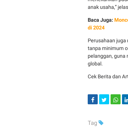
anak usaha,” jela
Baca Juga:
Monce
di 2024
Perusahaan juga 
tanpa minimum or
pelanggan, guna m
global.
Cek Berita dan Art
Tag