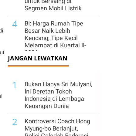
untuk Bersaing di
Segmen Mobil Listrik
4
BI: Harga Rumah Tipe
Besar Naik Lebih
di
Kencang, Tipe Kecil
Melambat di Kuartal II-
2026
ut
JANGAN LEWATKAN
5
Mulai Pulih, Industri
Tekstil Tumbuh 6,36%
1
pada Kuartal II-2026
Bukan Hanya Sri Mulyani,
Ini Deretan Tokoh
6
el
Developer Gim Indonesia
Indonesia di Lembaga
Hadapi Persaingan
Keuangan Dunia
Global, Kualitas Produk
2
Jadi Penentu
Kontroversi Coach Hong
Myung-bo Berlanjut,
7
Industri Gim Nasional
Polisi Geledah Federasi