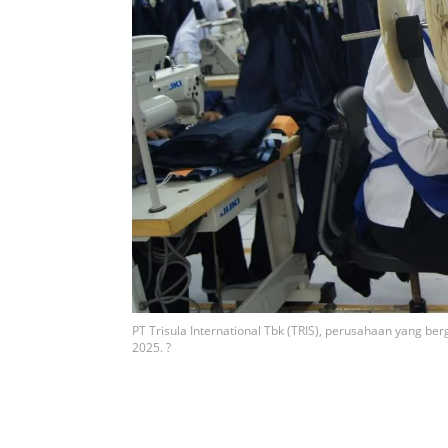
PT Trisula International Tbk (TRIS), perusahaan yang be
2025. ?