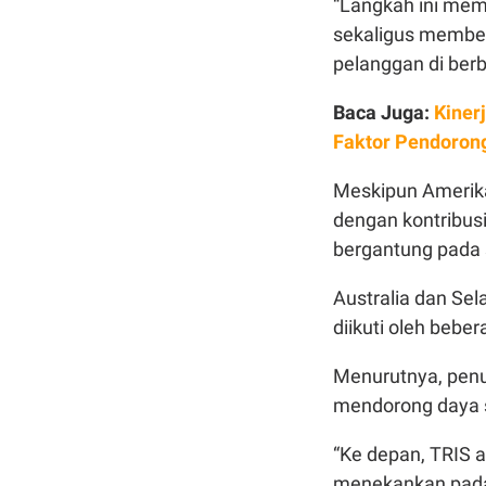
“Langkah ini mem
sekaligus member
pelanggan di berb
Baca Juga:
Kinerj
Faktor Pendoron
Meskipun Amerika
dengan kontribusi
bergantung pada 
Australia dan Sel
diikuti oleh bebe
Menurutnya, penur
mendorong daya s
“Ke depan, TRIS
menekankan pada 