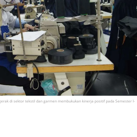
rgerak di sektor tekstil dan garmen membukukan kinerja positif pada Semester I-