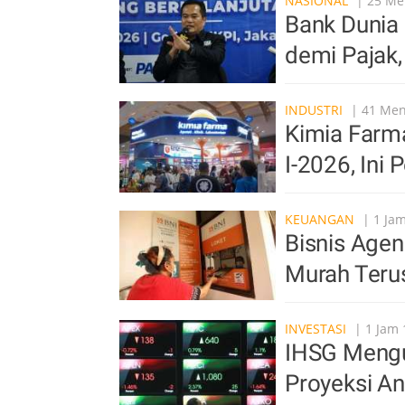
NASIONAL
| 25 Men
Bank Dunia 
demi Pajak,
INDUSTRI
| 41 Meni
Kimia Farma
I-2026, Ini
KEUANGAN
| 1 Jam
Bisnis Agen
Murah Ter
INVESTASI
| 1 Jam 
IHSG Mengu
Proyeksi An