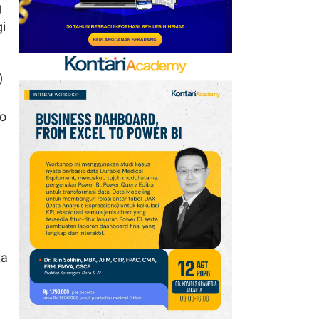
g
Kementerian UMKM
i
Tunggu Dasar Hukum
8
Nissan Andalkan X-Trail
)
e-POWER Rp 795 Juta
untuk Genjot Pasar SUV
Elektrifikasi
to
9
STARFINDO Bidik
Perluasan Investasi dan
Pasar Global untuk
Startup Industri
ta