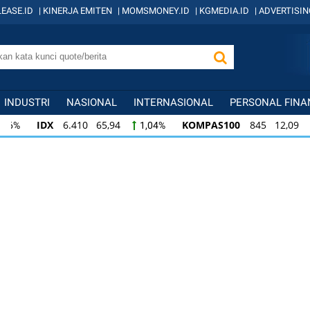
EASE.ID
|
KINERJA EMITEN
|
MOMSMONEY.ID
|
KGMEDIA.ID
|
ADVERTISIN
INDUSTRI
NASIONAL
INTERNASIONAL
PERSONAL FINA
IDX
6.410 65,94
KOMPAS100
845 12,09
1,04%
1,
KOMPAS100
845 12,09
LQ45
640 9,44
1,45%
1,5
LQ45
640 9,44
ISSI
222 2,82
IDX3
1,50%
1,29%