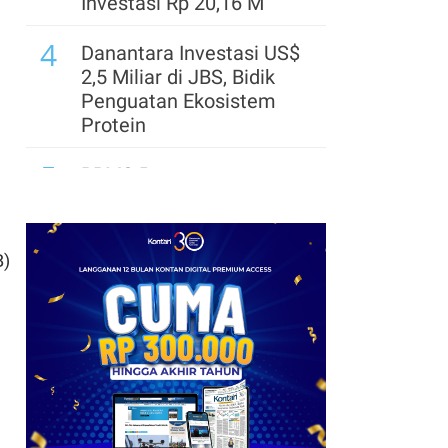
Investasi Rp 20,16 M
4
Danantara Investasi US$
2,5 Miliar di JBS, Bidik
Penguatan Ekosistem
Protein
5
BRMS Percepat
Transformasi Digital,
Standarkan Hampir 100
Proses Bisnis
B)
6
Telkom Rampungkan
Spin-Off InfraCo Tahap 2,
InfraNexia Perkuat
Wholesale Connectivity
7
Status Ojol sebagai
UMKM Masih Digodok,