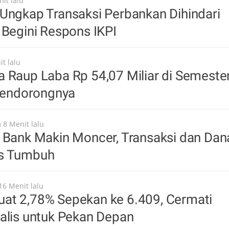
it lalu
Ungkap Transaksi Perbankan Dihindari
 Begini Respons IKPI
t lalu
 Raup Laba Rp 54,07 Miliar di Semeste
 Pendorongnya
 8 Menit lalu
 Bank Makin Moncer, Transaksi dan Dan
us Tumbuh
16 Menit lalu
at 2,78% Sepekan ke 6.409, Cermati
alis untuk Pekan Depan