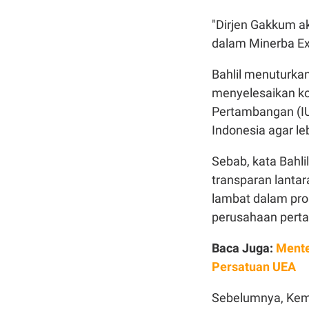
"Dirjen Gakkum aka
dalam Minerba Exp
Bahlil menuturka
menyelesaikan kon
Pertambangan (IU
Indonesia agar le
Sebab, kata Bahl
transparan lanta
lambat dalam pro
perusahaan pert
Baca Juga:
Mente
Persatuan UEA
Sebelumnya, Kem