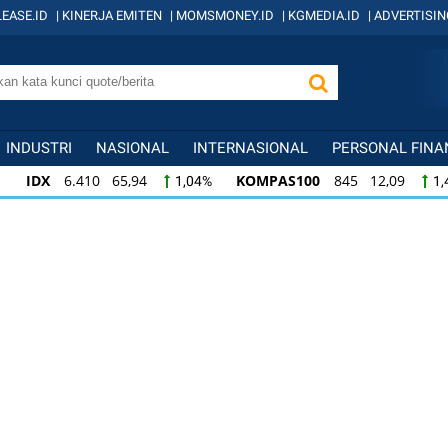
EASE.ID
|
KINERJA EMITEN
|
MOMSMONEY.ID
|
KGMEDIA.ID
|
ADVERTISIN
INDUSTRI
NASIONAL
INTERNASIONAL
PERSONAL FINA
IDX
6.410 65,94
KOMPAS100
845 12,09
1,04%
1,
KOMPAS100
845 12,09
LQ45
640 9,44
1,45%
1,5
LQ45
640 9,44
ISSI
222 2,82
IDX3
1,50%
1,29%