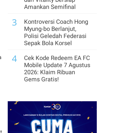
Rute Pelayaran Baru
Amankan Semifinal
Hubungkan India dan
3
Kawasan Teluk
Kontroversi Coach Hong
Myung-bo Berlanjut,
8
Pengusaha dan Ekonom
Polisi Geledah Federasi
Beberkan Proyeksi
Sepak Bola Korsel
Ekspor & Harga Batubara
4
pada Semester II-2026
a
Cek Kode Redeem EA FC
Mobile Update 7 Agustus
9
Suryacipta Swadaya
2026: Klaim Ribuan
Incar Target Penjualan
Gems Gratis!
Lahan 74 Hektare hingga
5
Akhir 2026
Segera Lepas Saham
Treasuri 9,63 Miliar, Cek
10
Perpres Ojol Ditargetkan
Profil Emiten DSSA
Terbit Sebelum 17
hingga Kinerjanya
Agustus 2026, Ini
6
Aturannya
Arsenal Perpanjang
t