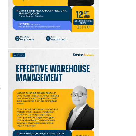
10
Klasemen Grup A Piala
AFF 2026: Ini Skenario
Indonesia Lolos ke
Semifinal
k