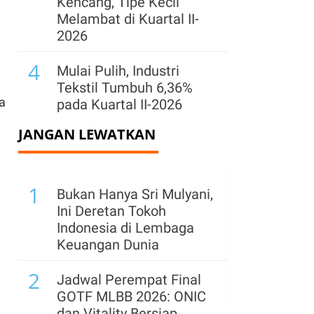
Kencang, Tipe Kecil
Melambat di Kuartal II-
2026
4
Mulai Pulih, Industri
Tekstil Tumbuh 6,36%
a
pada Kuartal II-2026
JANGAN LEWATKAN
5
Survei BI: Kenaikan
Harga Bahan Bangunan
Jadi Penghambat
1
Penjualan Properti
Bukan Hanya Sri Mulyani,
Ini Deretan Tokoh
6
Freeport Indonesia
Indonesia di Lembaga
Ajukan Perpanjangan
Keuangan Dunia
Izin Usai 2041, Ini
2
Alasannya
Jadwal Perempat Final
GOTF MLBB 2026: ONIC
7
Samudera (SMDR) Buka
dan Vitality Bersiap