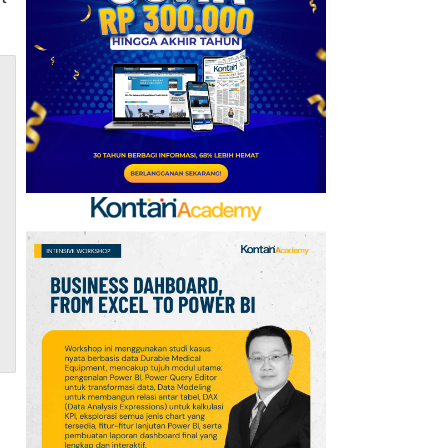
Kerja Sama dengan
Emirates hingga 2033, Ini
Detail Kemitraannya
7
FIFA Akhirnya Cairkan
Hadiah Timnas Yordania
yang Tertunda 8 Bulan
8
Promo Alfamart Murah
Banget 7–13 Agustus
2026, Sunlight hingga
Bebelac Diskon
9
Promo JSM Superindo
7–9 Agustus 2026,
Minyak Goreng Rp37.900
hingga Buah Diskon 50%