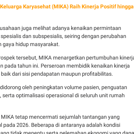
 Keluarga Karyasehat (MIKA) Raih Kinerja Positif hingga
erusahaan juga melihat adanya kenaikan permintaan
spesialis dan subspesialis, seiring dengan perubahan
an gaya hidup masyarakat.
rospek tersebut, MIKA menargetkan pertumbuhan kinerj
n pada tahun ini. Perseroan membidik kenaikan kinerja
 baik dari sisi pendapatan maupun profitabilitas.
 didorong oleh peningkatan volume pasien, penguatan
 serta optimalisasi operasional di seluruh unit rumah
 MIKA tetap mencermati sejumlah tantangan yang
l pada 2026. Beberapa di antaranya adalah kondisi
l yang tidak menentu serta pelemahan ekonomi yang dapa