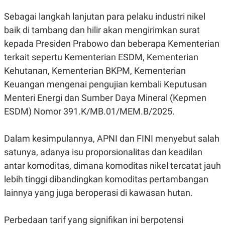
S
A
A
G
Sebagai langkah lanjutan para pelaku industri nikel
T
E
D
S
baik di tambang dan hilir akan mengirimkan surat
A
kepada Presiden Prabowo dan beberapa Kementerian
T
A
terkait sepertu Kementerian ESDM, Kementerian
K
L
Kehutanan, Kementerian BKPM, Kementerian
O
I
N
P
Keuangan mengenai pengujian kembali Keputusan
T
S
A
U
Menteri Energi dan Sumber Daya Mineral (Kepmen
N
S
ESDM) Nomor 391.K/MB.01/MEM.B/2025.
T
V
Dalam kesimpulannya, APNI dan FINI menyebut salah
JARINGAN
satunya, adanya isu proporsionalitas dan keadilan
antar komoditas, dimana komoditas nikel tercatat jauh
K
P
lebih tinggi dibandingkan komoditas pertambangan
O
R
N
E
lainnya yang juga beroperasi di kawasan hutan.
T
S
A
S
N
R
Perbedaan tarif yang signifikan ini berpotensi
A
E