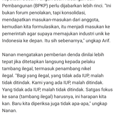
A
I
Pembangunan (BPKP) perlu dijabarkan lebih rinci.
"Ini
S
V
K
E
bukan forum penolakan, tapi konsolidasi,
E
M
mendapatkan masukan-masukan dari anggota,
E
kemudian kita formulasikan, itu menjadi masukan ke
N
T
pemerintah agar supaya memajukan industri unik ke
E
R
Indonesia ke depan. Itu sih sebenarnya," ungkap Arif.
I
A
N
Nanan mengatakan pemberian denda dinilai lebih
L
tepat jika ditetapkan langsung kepada pelaku
E
S
tambang ilegal, termasuk penambang nikel
T
A
ilegal.
"B
agi yang ilegal, yang tidak ada IUP, malah
R
tidak ditindak. Kami yang ada IUP, malah ditindak.
I
Yang tidak ada IUP, malah tidak ditindak. Satgas fokus
ke sana (tambang ilegal) harusnya, ini harapan kita
KANAL
kan. Baru kita diperiksa juga tidak apa-apa," ungkap
P
I
Nanan.
U
M