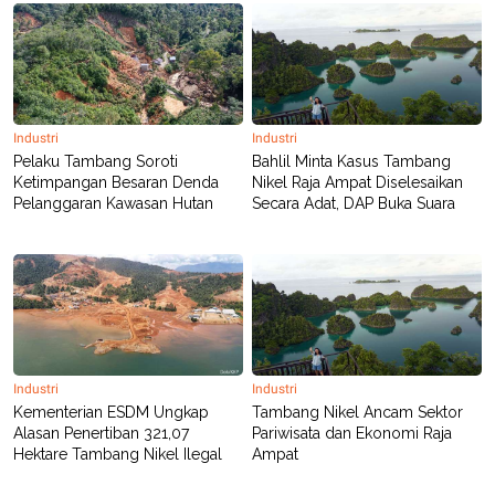
R
T
I
S
I
N
G
K
Industri
Industri
G
Pelaku Tambang Soroti
M
Bahlil Minta Kasus Tambang
E
Ketimpangan Besaran Denda
Nikel Raja Ampat Diselesaikan
D
Pelanggaran Kawasan Hutan
Secara Adat, DAP Buka Suara
I
A
.
I
D
SITEMAP
PROFILE
TERM
OF
Industri
Industri
USE
Kementerian ESDM Ungkap
Tambang Nikel Ancam Sektor
PEDOMAN
Alasan Penertiban 321,07
Pariwisata dan Ekonomi Raja
PEMBERITAAN
Hektare Tambang Nikel Ilegal
Ampat
SIBER
PRIVACY