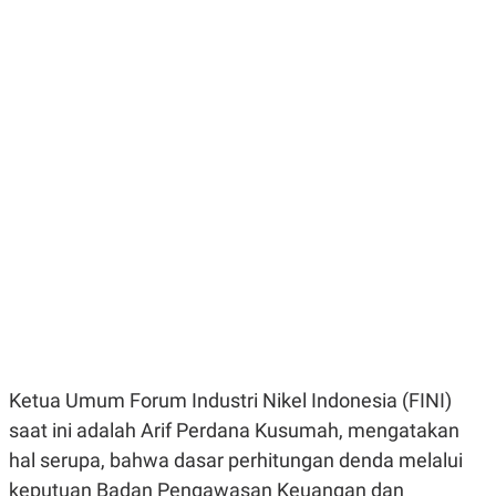
N
S
E
E
W
R
S
E
S
M
E
O
T
N
U
I
P
A
A
K
D
I
V
L
A
S
K
O
R
P
O
R
A
Ketua Umum Forum Industri Nikel Indonesia (FINI)
S
I
saat ini adalah
Arif Perdana Kusumah, mengatakan
K
N
hal serupa, bahwa dasar perhitungan denda melalui
I
A
L
T
keputuan
Badan Pengawasan Keuangan dan