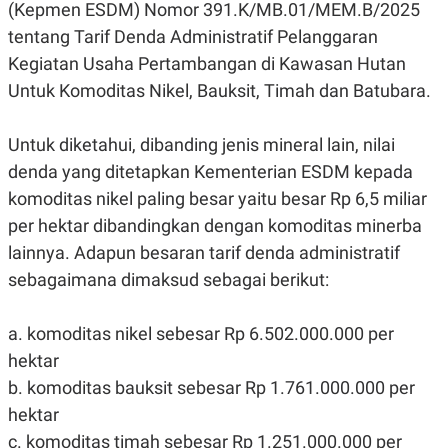
(Kepmen ESDM) Nomor 391.K/MB.01/MEM.B/2025
R
G
S
I
tentang Tarif Denda Administratif Pelanggaran
O
O
N
N
Kegiatan Usaha Pertambangan di Kawasan Hutan
A
A
Untuk Komoditas Nikel, Bauksit, Timah dan Batubara.
L
L
F
I
N
Untuk diketahui, dibanding jenis mineral lain, nilai
A
denda yang ditetapkan Kementerian ESDM kepada
N
C
komoditas nikel paling besar yaitu besar Rp 6,5 miliar
E
per hektar dibandingkan dengan komoditas minerba
Y
C
A
A
lainnya. Adapun
besaran tarif denda administratif
N
R
sebagaimana dimaksud sebagai berikut:
G
I
T
T
E
A
R
H
a. komoditas nikel sebesar Rp 6.502.000.000 per
.
U
hektar
.
.
b. komoditas bauksit sebesar Rp 1.761.000.000 per
K
L
hektar
E
I
S
F
c. komoditas timah sebesar Rp 1.251.000.000 per