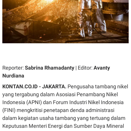
A
A
S
L
I
K
I
E
N
U
D
A
U
N
S
G
T
A
R
N
I
P
I
E
N
Reporter:
Sabrina Rhamadanty
| Editor:
Avanty
L
T
Nurdiana
U
E
A
R
N
N
KONTAN.CO.ID - JAKARTA.
Pengusaha tambang nikel
G
A
yang tergabung dalam
Asosiasi Penambang Nikel
U
S
S
I
Indonesia (APNI) dan
Forum Industri Nikel Indonesia
A
O
H
N
(FINI) mengkritisi penetapan denda administrasi
A
A
dalam kegiatan usaha tambang yang tertuang dalam
L
Keputusan Menteri Energi dan Sumber Daya Mineral
P
R
E
E