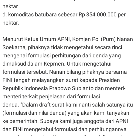
E
E
H
S
hektar
A
T
d. komoditas batubara sebesar Rp 354.000.000 per
T
Y
A
L
hektar.
N
E
E
A
N
N
Menurut Ketua Umum APNI, Komjen Pol (Purn) Nanan
G
A
Soekarna, pihaknya tidak mengetahui secara rinci
L
L
I
I
mengenai formulasi perhitungan dari denda yang
S
S
H
I
dimaksud dalam Kepmen.
Untuk mengetahui
S
formulasi tersebut, Nanan bilang pihaknya bersama
E
K
X
O
FINI tengah melayangkan surat kepada Presiden
E
L
Republik Indonesia Prabowo Subianto dan menteri-
C
O
U
M
menteri terkait penjelasan dari formulasi
T
I
denda.
"Dalam draft surat kami nanti salah satunya itu
V
(formulasi dan nilai denda) yang akan kami tanyakan
E
C
ke pemerintah. Supaya kami juga anggota dari APNI
O
R
dan FINI mengetahui formulasi dan perhitungannya
N