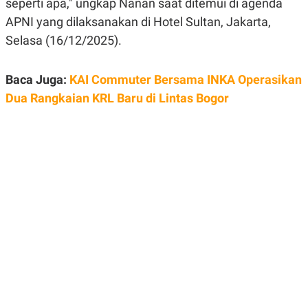
seperti apa," ungkap Nanan saat ditemui di agenda
E
R
APNI yang dilaksanakan di Hotel Sultan, Jakarta,
F
B
Selasa (16/12/2025).
O
U
K
S
U
I
S
N
Baca Juga:
KAI Commuter Bersama INKA Operasikan
E
Dua Rangkaian KRL Baru di Lintas Bogor
S
S
I
N
S
I
G
H
T
S
B
T
E
O
L
C
A
K
N
S
J
E
A
T
O
U
N
P