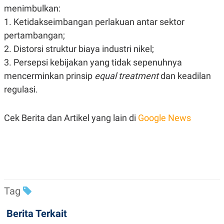
C
L
menimbulkan:
A
E
D
A
1. Ketidakseimbangan perlakuan antar sektor
E
S
pertambangan;
M
E
Y
.
2. Distorsi struktur biaya industri nikel;
I
D
3. Persepsi kebijakan yang tidak sepenuhnya
L
K
mencerminkan prinsip
equal treatment
dan keadilan
A
I
N
N
regulasi.
G
E
G
R
A
J
Cek Berita dan Artikel yang lain di
Google News
N
A
A
E
N
M
C
I
E
T
T
E
A
N
K
E
A
Tag
P
D
A
V
Berita Terkait
P
E
E
R