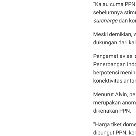
"Kalau cuma PPN s
sebelumnya stimul
surcharge
dan kom
Meski demikian,
dukungan dari ka
Pengamat aviasi
Penerbangan Indon
berpotensi menin
konektivitas anta
Menurut Alvin, p
merupakan anomal
dikenakan PPN.
"Harga tiket dome
dipungut PPN, ke