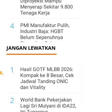
Diproyeksi Mampu
Menyerap Sekitar 9.800
Tenaga Kerja
4
PMI Manufaktur Pulih,
Industri Baja: HGBT
Belum Sepenuhnya
Ringankan Beban
JANGAN LEWATKAN
Produksi
5
Perkuat Pasar di Jawa
1
Barat, Semen Indonesia
Hasil GOTF MLBB 2026:
6,
(SMGR) Hadirkan Lagi
Kompak ke 8 Besar, Cek
Semen Kujang
Jadwal Tanding ONIC
dan Vitality
6
HGBT Dongkrak PMI
2
Manufaktur, Industri
World Bank Pekerjakan
Minta Kepastian Volume
Lagi Sri Mulyani di IDA22,
Gas Murah
Ini Tugasnya