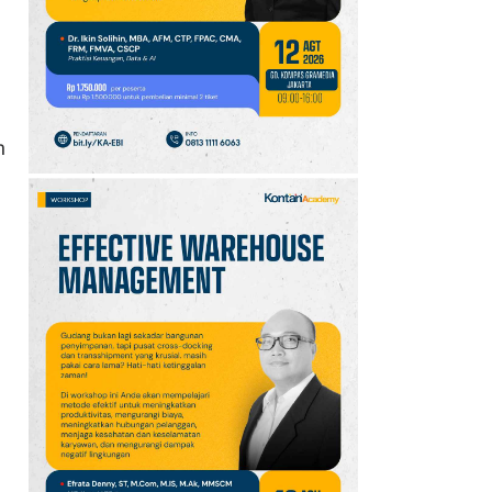
10
Jadwal Persija vs Arema
FC Perebutan Juara 3
Piala Presiden 2026,
Kick-off Sore Ini
n