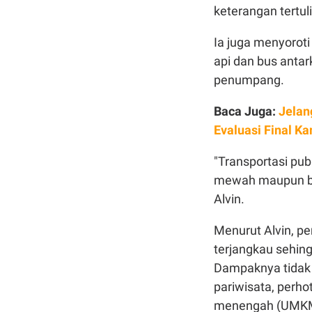
keterangan tertuli
Ia juga menyoroti
api dan bus antar
penumpang.
Baca Juga:
Jelan
Evaluasi Final Ka
"Transportasi pub
mewah maupun bus
Alvin.
Menurut Alvin, p
terjangkau sehi
Dampaknya tidak h
pariwisata, perhot
menengah (UMK