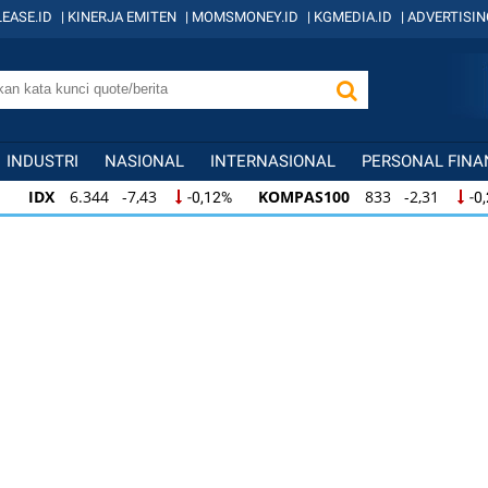
EASE.ID
|
KINERJA EMITEN
|
MOMSMONEY.ID
|
KGMEDIA.ID
|
ADVERTISIN
INDUSTRI
NASIONAL
INTERNASIONAL
PERSONAL FINA
IDX
6.344 -7,43
KOMPAS100
833 -2,31
-0,12%
-0,28
IDX
6.344 -7,43
KOMPAS100
833 -2,31
-0,12%
-0,28
KOMPAS100
833 -2,31
LQ45
631 -3,13
-0,28%
-0,49%