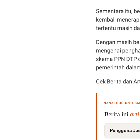
Sementara itu, b
kembali menerapk
tertentu masih d
Dengan masih ber
mengenai pengha
skema PPN DTP di
pemerintah dala
Cek Berita dan Art
ANALISIS UNTUK
Berita ini
art
Pengguna Jas