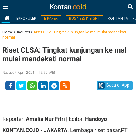
TERPOPULER
E-PAPER
BUSINESS INSIGHT
KONTAN TV
P
Home
>
industri
>
Riset CLSA: Tingkat kunjungan ke mal mulai mendekati
normal
MY
Riset CLSA: Tingkat kunjungan ke mal
KONTAN
mulai mendekati normal
Daftar
Rabu, 07 April 2021 | 15:59 WIB
Masuk
Baca di App
BERITA
I
N
N
A
Reporter:
Amalia Nur Fitri
| Editor:
Handoyo
V
S
E
I
KONTAN.CO.ID -
JAKARTA
. Lembaga riset pasar,PT
S
O
T
N