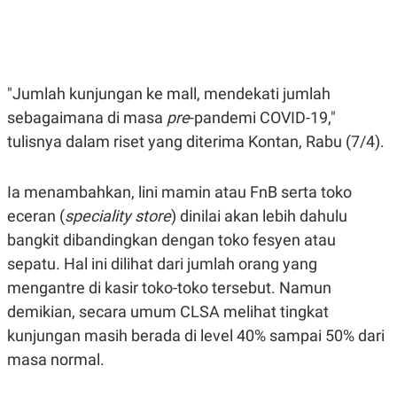
E
E
H
S
A
T
T
Y
A
L
N
E
"Jumlah kunjungan ke mall, mendekati jumlah
E
A
N
N
sebagaimana di masa
pre
-pandemi COVID-19,"
G
A
L
L
tulisnya dalam riset yang diterima Kontan, Rabu (7/4).
I
I
S
S
H
I
Ia menambahkan, lini mamin atau FnB serta toko
S
eceran (
speciality store
) dinilai akan lebih dahulu
E
K
X
O
bangkit dibandingkan dengan toko fesyen atau
E
L
C
O
sepatu. Hal ini dilihat dari jumlah orang yang
U
M
mengantre di kasir toko-toko tersebut. Namun
T
I
demikian, secara umum CLSA melihat tingkat
V
E
kunjungan masih berada di level 40% sampai 50% dari
C
masa normal.
O
R
N