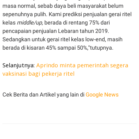
C
L
masa normal, sebab daya beli masyarakat belum
A
E
D
A
sepenuhnya pulih. Kami prediksi penjualan gerai ritel
E
S
M
E
kelas
middle/up,
berada di rentang 75% dari
Y
.
pencapaian penjualan Lebaran tahun 2019.
I
D
Sedangkan untuk gerai ritel kelas low-end, masih
L
K
berada di kisaran 45% sampai 50%,"tutupnya.
A
I
N
N
G
E
Selanjutnya:
Aprindo minta pemerintah segera
G
R
A
J
vaksinasi bagi pekerja ritel
N
A
A
E
N
M
C
I
Cek Berita dan Artikel yang lain di
Google News
E
T
T
E
A
N
K
E
A
P
D
A
V
P
E
E
R