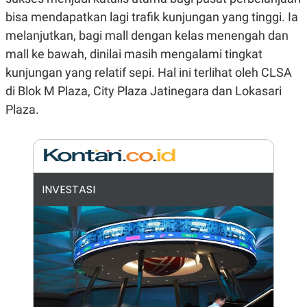
N
S
bisa mendapatkan lagi trafik kunjungan yang tinggi. Ia
E
E
melanjutkan, bagi mall dengan kelas menengah dan
W
R
S
E
mall ke bawah, dinilai masih mengalami tingkat
S
M
E
O
kunjungan yang relatif sepi. Hal ini terlihat oleh CLSA
T
N
di Blok M Plaza, City Plaza Jatinegara dan Lokasari
U
I
P
A
Plaza.
A
K
D
I
V
L
A
S
K
O
INVESTASI
R
P
O
R
A
S
I
K
N
I
A
L
T