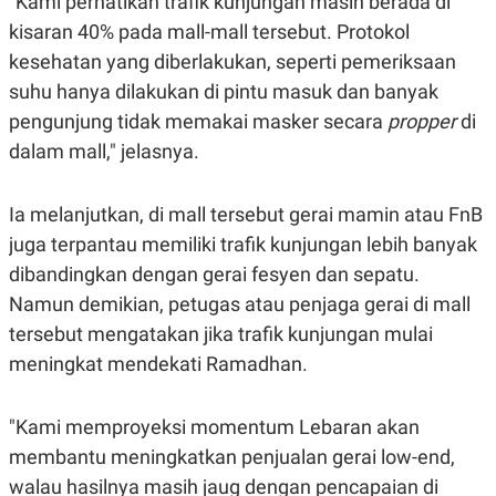
"Kami perhatikan trafik kunjungan masih berada di
S
A
A
G
kisaran 40% pada mall-mall tersebut. Protokol
T
E
kesehatan yang diberlakukan, seperti pemeriksaan
D
S
A
suhu hanya dilakukan di pintu masuk dan banyak
T
A
pengunjung tidak memakai masker secara
propper
di
K
L
dalam mall," jelasnya.
O
I
N
P
T
S
Ia melanjutkan, di mall tersebut gerai mamin atau FnB
A
U
N
S
juga terpantau memiliki trafik kunjungan lebih banyak
T
V
dibandingkan dengan gerai fesyen dan sepatu.
Namun demikian, petugas atau penjaga gerai di mall
JARINGAN
tersebut mengatakan jika trafik kunjungan mulai
meningkat mendekati Ramadhan.
K
P
O
R
N
E
"Kami memproyeksi momentum Lebaran akan
T
S
A
S
membantu meningkatkan penjualan gerai low-end,
N
R
A
E
walau hasilnya masih jaug dengan pencapaian di