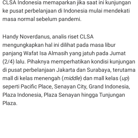
CLSA Indonesia memaparkan jika saat ini kunjungan
A
A
S
L
ke pusat perbelanjaan di Indonesia mulai mendekati
I
masa normal sebelum pandemi.
K
I
E
N
U
D
Handy Noverdanus, analis riset CLSA
A
U
N
S
mengungkapkan hal ini dilihat pada masa libur
G
T
A
R
panjang Wafat Isa Almasih yang jatuh pada Jumat
N
I
(2/4) lalu. Pihaknya memperhatikan kondisi kunjungan
P
I
di pusat perbelanjaan Jakarta dan Surabaya, terutama
E
N
L
T
mall di kelas menengah (
middle
) dan mall kelas (
up
)
U
E
A
R
seperti Pacific Place, Senayan City, Grand Indonesia,
N
N
Plaza Indonesia, Plaza Senayan hingga Tunjungan
G
A
U
S
Plaza.
S
I
A
O
H
N
A
A
L
P
R
E
E