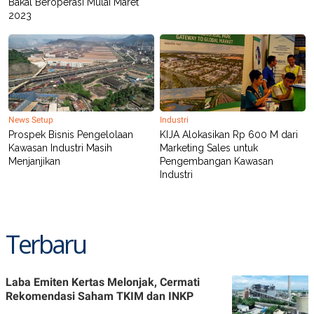
Bakal Beroperasi Mulai Maret
R
T
2023
I
S
I
N
G
K
G
M
E
News Setup
Industri
D
Prospek Bisnis Pengelolaan
KIJA Alokasikan Rp 600 M dari
I
A
Kawasan Industri Masih
Marketing Sales untuk
.
Menjanjikan
Pengembangan Kawasan
I
Industri
D
Terbaru
SITEMAP
PROFILE
TERM
OF
USE
PEDOMAN
Laba Emiten Kertas Melonjak, Cermati
PEMBERITAAN
Rekomendasi Saham TKIM dan INKP
SIBER
PRIVACY