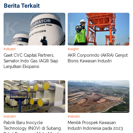
C
L
Berita Terkait
A
E
D
A
E
S
M
E
Y
.
I
D
L
K
A
I
Industri
Insight
N
N
Gaet CVC Capital Partners,
AKR Corporindo (AKRA) Genjot
G
E
Samator Indo Gas (AGII) Siap
Bisnis Kawasan Industri
G
R
A
J
Lanjutkan Ekspansi
N
A
A
E
N
M
C
I
E
T
T
E
A
N
K
E
A
P
D
Industri
Industri
A
V
Pabrik Baru Inocycle
Menilik Prospek Kawasan
P
E
Technology (INOV) di Subang
Industri Indonesia pada 2023
E
R