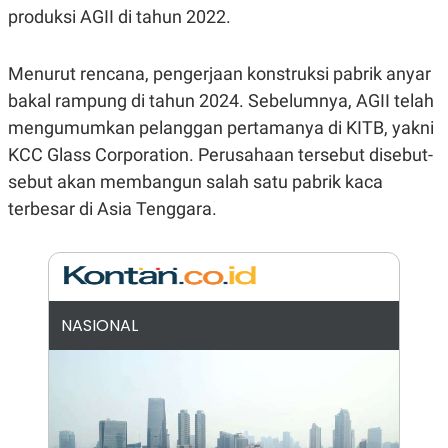
E
produksi AGII di tahun 2022.
R
F
B
O
U
Menurut rencana, pengerjaan konstruksi pabrik anyar
K
S
U
I
bakal rampung di tahun 2024. Sebelumnya, AGII telah
S
N
mengumumkan pelanggan pertamanya di KITB, yakni
E
S
KCC Glass Corporation. Perusahaan tersebut disebut-
S
I
sebut akan membangun salah satu pabrik kaca
N
terbesar di Asia Tenggara.
S
I
G
H
T
S
B
T
E
NASIONAL
O
L
C
A
K
N
S
J
E
A
T
O
U
N
P