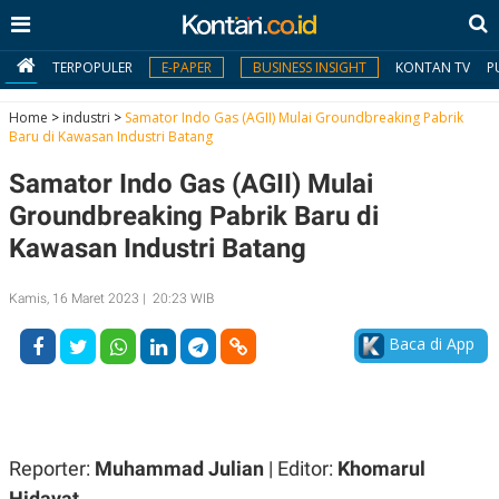
TERPOPULER
E-PAPER
BUSINESS INSIGHT
KONTAN TV
P
Home
>
industri
>
Samator Indo Gas (AGII) Mulai Groundbreaking Pabrik
Baru di Kawasan Industri Batang
MY
Samator Indo Gas (AGII) Mulai
KONTAN
Groundbreaking Pabrik Baru di
Daftar
Kawasan Industri Batang
Masuk
Kamis, 16 Maret 2023 | 20:23 WIB
Baca di App
BERITA
I
N
N
A
V
S
E
I
Reporter:
Muhammad Julian
| Editor:
Khomarul
S
O
Hidayat
T
N