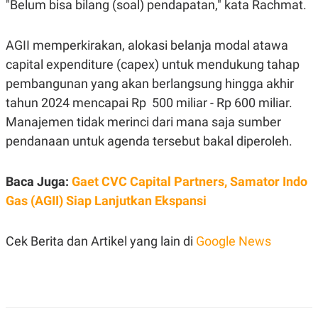
"Belum bisa bilang (soal) pendapatan," kata Rachmat.
S
A
A
G
T
E
D
S
AGII memperkirakan, alokasi belanja modal atawa
A
T
capital expenditure (capex) untuk mendukung tahap
A
pembangunan yang akan berlangsung hingga akhir
K
L
tahun 2024 mencapai Rp 500 miliar - Rp 600 miliar.
O
I
N
P
Manajemen tidak merinci dari mana saja sumber
T
S
A
U
pendanaan untuk agenda tersebut bakal diperoleh.
N
S
T
V
Baca Juga:
Gaet CVC Capital Partners, Samator Indo
Gas (AGII) Siap Lanjutkan Ekspansi
JARINGAN
Cek Berita dan Artikel yang lain di
Google News
K
P
O
R
N
E
T
S
A
S
N
R
A
E