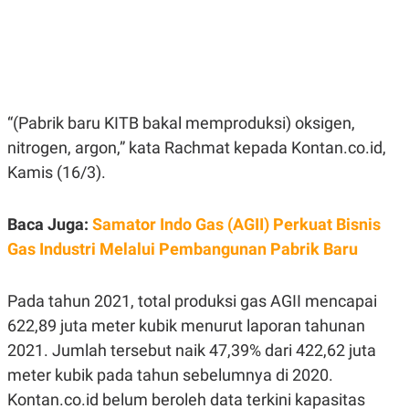
E
E
H
S
A
T
T
Y
A
L
N
E
E
A
N
N
“(Pabrik baru KITB bakal memproduksi) oksigen,
G
A
L
L
nitrogen, argon,” kata Rachmat kepada Kontan.co.id,
I
I
Kamis (16/3).
S
S
H
I
S
Baca Juga:
Samator Indo Gas (AGII) Perkuat Bisnis
E
K
X
O
Gas Industri Melalui Pembangunan Pabrik Baru
E
L
C
O
U
M
T
Pada tahun 2021, total produksi gas AGII mencapai
I
622,89 juta meter kubik menurut laporan tahunan
V
E
2021. Jumlah tersebut naik 47,39% dari 422,62 juta
C
O
meter kubik pada tahun sebelumnya di 2020.
R
Kontan.co.id belum beroleh data terkini kapasitas
N