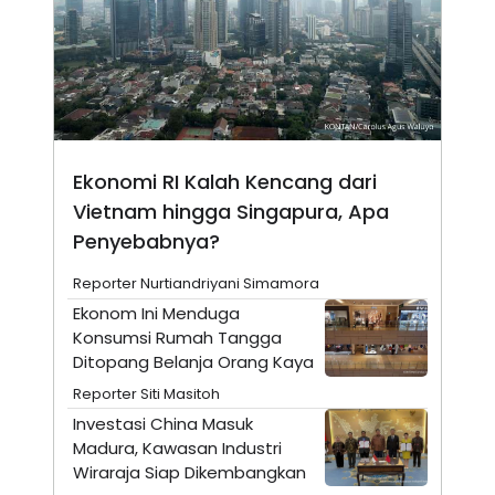
N
S
E
E
W
R
S
E
S
M
E
O
T
N
U
I
P
A
Ekonomi RI Kalah Kencang dari
A
K
Vietnam hingga Singapura, Apa
D
I
V
L
Penyebabnya?
A
S
K
Reporter Nurtiandriyani Simamora
O
Ekonom Ini Menduga
R
P
Konsumsi Rumah Tangga
O
Ditopang Belanja Orang Kaya
R
A
Reporter Siti Masitoh
S
I
Investasi China Masuk
Madura, Kawasan Industri
K
N
I
A
Wiraraja Siap Dikembangkan
L
T