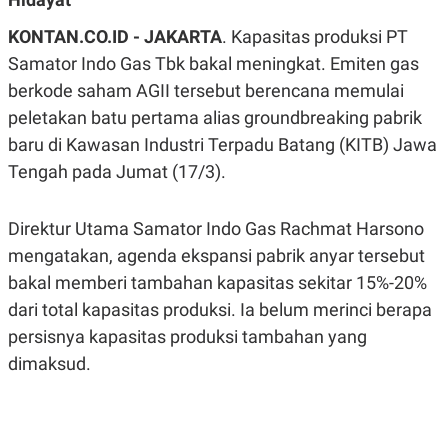
A
A
S
L
KONTAN.CO.ID - JAKARTA
. Kapasitas produksi PT
I
Samator Indo Gas Tbk bakal meningkat. Emiten gas
K
I
berkode saham AGII tersebut berencana memulai
E
N
U
D
peletakan batu pertama alias groundbreaking pabrik
A
U
N
S
baru di Kawasan Industri Terpadu Batang (KITB) Jawa
G
T
A
R
Tengah pada Jumat (17/3).
N
I
P
I
Direktur Utama Samator Indo Gas Rachmat Harsono
E
N
L
T
mengatakan, agenda ekspansi pabrik anyar tersebut
U
E
A
R
bakal memberi tambahan kapasitas sekitar 15%-20%
N
N
G
A
dari total kapasitas produksi. Ia belum merinci berapa
U
S
persisnya kapasitas produksi tambahan yang
S
I
A
O
dimaksud.
H
N
A
A
L
P
R
E
E