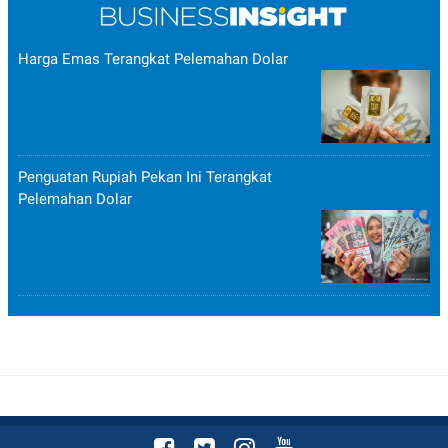
Harga Emas Terangkat Pelemahan Dolar
Penguatan Rupiah Pekan Ini Terangkat
Pelemahan Dolar