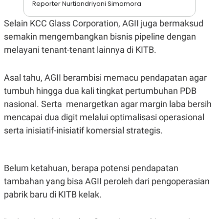
A
I
Reporter Nurtiandriyani Simamora
S
V
K
E
Selain KCC Glass Corporation, AGII juga bermaksud
E
M
semakin mengembangkan bisnis pipeline dengan
E
melayani tenant-tenant lainnya di KITB.
N
T
E
R
Asal tahu, AGII berambisi memacu pendapatan agar
I
A
tumbuh hingga dua kali tingkat pertumbuhan PDB
N
nasional. Serta menargetkan agar margin laba bersih
L
mencapai dua digit melalui optimalisasi operasional
E
S
serta inisiatif-inisiatif komersial strategis.
T
A
R
I
Belum ketahuan, berapa potensi pendapatan
tambahan yang bisa AGII peroleh dari pengoperasian
KANAL
pabrik baru di KITB kelak.
P
I
U
M