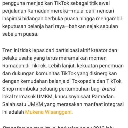
R
T
pengguna menjadikan TikTok sebagai titik awal
I
perjalanan Ramadan mereka—mulai dari mencari
S
I
inspirasi hidangan berbuka puasa hingga mengambil
N
G
keputusan belanja hari raya—bahkan sejak sebulan
K
sebelum puasa.
G
M
E
Tren ini tidak lepas dari partisipasi aktif kreator dan
D
I
pelaku usaha yang terus meramaikan momen
A
.
Ramadan di TikTok. Lebih lanjut, kekuatan penemuan
I
dan dukungan komunitas TikTok yang disinergikan
D
dengan kemudahan belanja di Tokopedia dan TikTok
Shop membuka peluang pertumbuhan bagi
brand
SITEMAP
PROFILE
TERM
lokal termasuk UMKM, khususnya saat Ramadan.
OF
Salah satu UMKM yang merasakan manfaat integrasi
USE
PEDOMAN
ini adalah
Mukena Wisanggeni
.
PEMBERITAAN
SIBER
PRIVACY