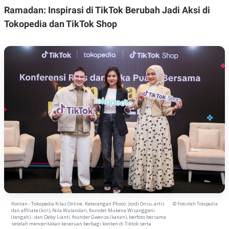
A
I
Ramadan: Inspirasi di TikTok Berubah Jadi Aksi di
S
V
K
E
Tokopedia dan TikTok Shop
E
M
E
N
T
E
R
I
A
N
L
E
S
T
A
R
I
KANAL
Kontan - Tokopedia Kilas Online. Keterangan Photo: Jordi Onsu, artis
© Foto oleh Tokopedia
dan affiliate (kiri), Nila Wulandari, founder Mukena Wisanggeni
P
I
(tengah) ; dan Deby Lianti, founder Gwenza (kanan), berfoto bersama
U
M
setelah menceritakan keseruan berbagi konten di Tiktok serta