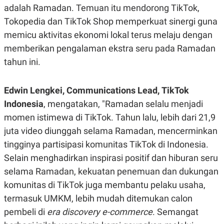
E
adalah Ramadan. Temuan itu mendorong TikTok,
R
Tokopedia dan TikTok Shop memperkuat sinergi guna
F
B
O
U
memicu aktivitas ekonomi lokal terus melaju dengan
K
S
memberikan pengalaman ekstra seru pada Ramadan
U
I
S
N
tahun ini.
E
S
S
I
Edwin
Lengkei,
Communications
Lead,
TikTok
N
Indonesia
, mengatakan, "Ramadan selalu menjadi
S
I
momen istimewa di TikTok. Tahun lalu, lebih dari 21,9
G
H
juta video diunggah selama Ramadan, mencerminkan
T
tingginya partisipasi komunitas TikTok di Indonesia.
S
B
T
E
Selain menghadirkan inspirasi positif dan hiburan seru
O
L
selama Ramadan, kekuatan penemuan dan dukungan
C
A
K
N
komunitas di TikTok juga membantu pelaku usaha,
S
J
E
A
termasuk UMKM, lebih mudah ditemukan calon
T
O
pembeli di
era discovery e-commerce
. Semangat
U
N
P