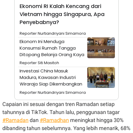
C
L
Ekonomi RI Kalah Kencang dari
A
E
D
A
Vietnam hingga Singapura, Apa
E
S
M
E
Penyebabnya?
Y
.
I
Reporter Nurtiandriyani Simamora
D
Ekonom Ini Menduga
L
K
A
I
Konsumsi Rumah Tangga
N
N
Ditopang Belanja Orang Kaya
G
E
G
R
Reporter Siti Masitoh
A
J
Investasi China Masuk
N
A
A
E
Madura, Kawasan Industri
N
M
Wiraraja Siap Dikembangkan
C
I
E
T
Reporter Nurtiandriyani Simamora
T
E
A
N
Capaian ini sesuai dengan tren Ramadan setiap
K
tahunnya di TikTok. Tahun lalu, penggunaan tagar
E
A
P
D
#Ramadan
dan
#Ramadhan
meningkat hingga 30%
A
V
P
E
dibanding tahun sebelumnya. Yang lebih menarik, 68%
E
R