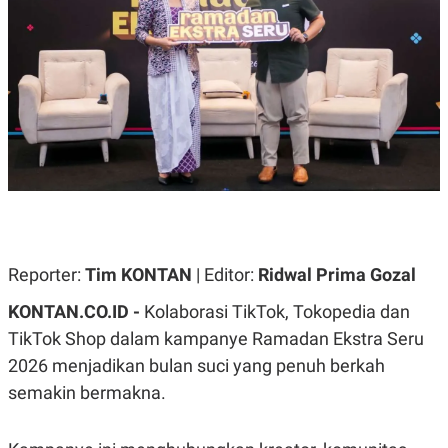
A
A
S
L
I
K
I
E
N
U
D
A
U
N
S
G
T
A
R
N
I
P
I
E
N
L
T
U
E
Reporter:
Tim KONTAN
| Editor:
Ridwal Prima Gozal
A
R
N
N
G
A
KONTAN.CO.ID -
Kolaborasi TikTok, Tokopedia dan
U
S
TikTok Shop dalam kampanye Ramadan Ekstra Seru
S
I
A
O
2026 menjadikan bulan suci yang penuh berkah
H
N
A
A
semakin bermakna.
L
P
R
E
E