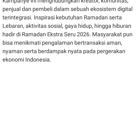
Kampanye ini menghubungkan kreator, komunitas,
R
G
penjual dan pembeli dalam sebuah ekosistem digital
S
I
O
O
terintegrasi. Inspirasi kebutuhan Ramadan serta
N
N
A
A
Lebaran, aktivitas sosial, gaya hidup, hingga hiburan
L
L
hadir di Ramadan Ekstra Seru 2026. Masyarakat pun
F
I
bisa menikmati pengalaman bertransaksi aman,
N
A
nyaman serta berdampak nyata pada pergerakan
N
ekonomi Indonesia.
C
E
Y
C
A
A
N
R
G
I
T
T
E
A
R
H
.
U
.
.
K
L
E
I
S
F