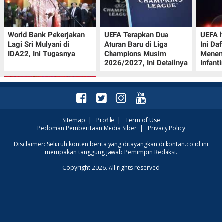
World Bank Pekerjakan
UEFA Terapkan Dua
UEFA h
Lagi Sri Mulyani di
Aturan Baru di Liga
Ini Da
IDA22, Ini Tugasnya
Champions Musim
Menen
2026/2027, Ini Detailnya
Infant
Sitemap
|
Profile
|
Term of Use
Pedoman Pemberitaan Media Siber
|
Privacy Policy
Promo JSM Superindo
Disclaimer: Seluruh konten berita yang ditayangkan di kontan.co.id ini
merupakan tanggung jawab Pemimpin Redaksi.
7–9 Agustus 2026,
Minyak Goreng
Copyright 2026. All rights reserved
Rp37.900 hingga Buah
Diskon 50%