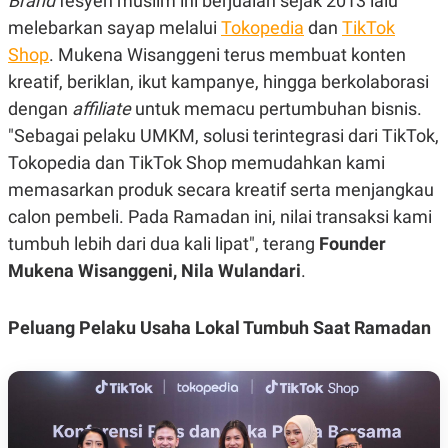
Brand
fesyen muslim ini berjualan sejak 2013 lalu
POLICY
melebarkan sayap melalui
Tokopedia
dan
TikTok
Shop
. Mukena Wisanggeni terus membuat konten
kreatif, beriklan, ikut kampanye, hingga berkolaborasi
dengan
aﬃliate
untuk memacu pertumbuhan bisnis.
"Sebagai pelaku UMKM, solusi terintegrasi dari TikTok,
Tokopedia dan TikTok Shop memudahkan kami
memasarkan produk secara kreatif serta menjangkau
calon pembeli. Pada Ramadan ini, nilai transaksi kami
tumbuh lebih dari dua kali lipat", terang
Founder
Mukena Wisanggeni, Nila Wulandari
.
Peluang Pelaku Usaha Lokal Tumbuh Saat Ramadan