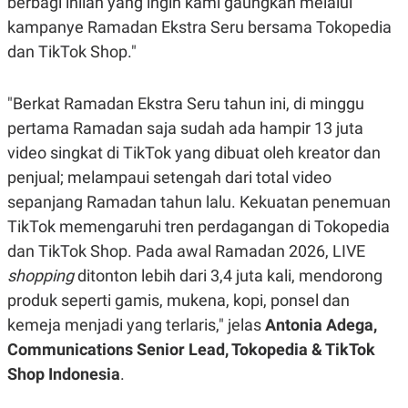
berbagi inilah yang ingin kami gaungkan melalui
N
S
kampanye Ramadan Ekstra Seru bersama Tokopedia
E
E
W
R
dan TikTok Shop."
S
E
S
M
E
O
"Berkat Ramadan Ekstra Seru tahun ini, di minggu
T
N
U
I
pertama Ramadan saja sudah ada hampir 13 juta
P
A
video singkat di TikTok yang dibuat oleh kreator dan
A
K
D
I
penjual; melampaui setengah dari total video
V
L
sepanjang Ramadan tahun lalu. Kekuatan penemuan
A
S
TikTok memengaruhi tren perdagangan di Tokopedia
K
O
dan TikTok Shop. Pada awal Ramadan 2026, LIVE
R
shopping
P
ditonton lebih dari 3,4 juta kali, mendorong
O
produk seperti gamis, mukena, kopi, ponsel dan
R
A
kemeja menjadi yang terlaris," jelas
Antonia Adega,
S
I
Communications Senior Lead, Tokopedia & TikTok
K
N
Shop Indonesia
.
I
A
L
T