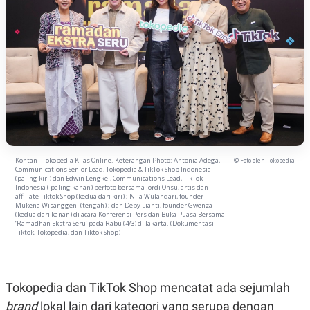
Kontan - Tokopedia Kilas Online. Keterangan Photo: Antonia Adega,
© Foto oleh Tokopedia
Communications Senior Lead, Tokopedia & TikTok Shop Indonesia
(paling kiri) dan Edwin Lengkei, Communications Lead, TikTok
Indonesia ( paling kanan) berfoto bersama Jordi Onsu, artis dan
affiliate Tiktok Shop (kedua dari kiri) ; Nila Wulandari, founder
Mukena Wisanggeni (tengah) ; dan Deby Lianti, founder Gwenza
(kedua dari kanan) di acara Konferensi Pers dan Buka Puasa Bersama
‘Ramadhan Ekstra Seru’ pada Rabu (4/3) di Jakarta. (Dokumentasi
Tiktok, Tokopedia, dan Tiktok Shop)
Tokopedia dan TikTok Shop mencatat ada sejumlah
brand
lokal lain dari kategori yang serupa dengan