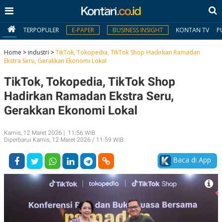
TERPOPULER
E-PAPER
BUSINESS INSIGHT
KONTAN TV
P
Home
>
industri
>
TikTok, Tokopedia, TikTok Shop Hadirkan Ramadan
Ekstra Seru, Gerakkan Ekonomi Lokal
MY
TikTok, Tokopedia, TikTok Shop
KONTAN
Hadirkan Ramadan Ekstra Seru,
Daftar
Gerakkan Ekonomi Lokal
Masuk
Kamis, 12 Maret 2026 | 11:56 WIB
Diperbarui Kamis, 12 Maret 2026 / 11:59 WIB
BERITA
Baca di App
I
N
N
A
V
S
E
I
S
O
T
N