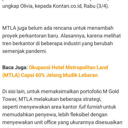
E
ungkap Olivia, kepada
Kontan.co.id
, Rabu (3/4).
R
F
B
O
U
K
S
U
I
MTLA juga belum ada rencana untuk menambah
S
N
proyek perkantoran baru. Alasannya, karena melihat
E
S
tren berkantor di beberapa industri yang berubah
S
I
semenjak pandemi.
N
S
I
Baca Juga:
Okupansi Hotel Metropolitan Land
G
H
(MTLA) Capai 60% Jelang Mudik Lebaran
T
S
B
T
E
Di sisi lain, untuk memaksimalkan portofolio M Gold
O
L
C
A
Tower, MTLA melakukan beberapa strategi,
K
N
seperti
menyewakan area kantor
full furnish
untuk
S
J
E
A
memudahkan penyewa, lebih fleksibel dengan
T
O
U
N
menyewakan unit office yang ukurannya disesuaikan
P