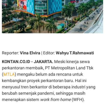
A
A
S
L
I
K
I
E
N
U
D
A
U
N
S
G
T
A
R
N
I
P
I
Reporter:
Vina Elvira
| Editor:
Wahyu T.Rahmawati
E
N
L
T
U
E
KONTAN.CO.ID - JAKARTA.
Meski kinerja sewa
A
R
perkantoran membaik, PT Metropolitan Land Tbk
N
N
G
A
(
MTLA
) mengaku belum ada rencana untuk
U
S
S
I
kembangkan proyek perkantoran baru. Hal ini
A
O
menyusul tren berkantor di beberapa industri yang
H
N
A
A
berubah semenjak pandemi, sehingga masih
L
menerapkan sistem
work from home
(WFH).
P
R
E
E