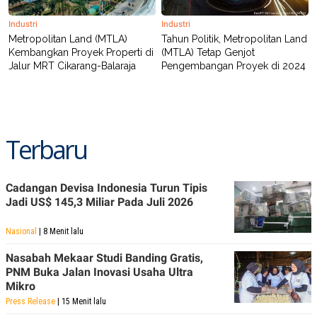
R
T
I
Industri
Industri
S
Metropolitan Land (MTLA)
Tahun Politik, Metropolitan Land
I
N
Kembangkan Proyek Properti di
(MTLA) Tetap Genjot
G
Jalur MRT Cikarang-Balaraja
Pengembangan Proyek di 2024
K
G
M
E
D
I
Terbaru
A
.
I
D
Cadangan Devisa Indonesia Turun Tipis
Jadi US$ 145,3 Miliar Pada Juli 2026
Nasional
| 8 Menit lalu
SITEMAP
PROFILE
TERM
OF
Nasabah Mekaar Studi Banding Gratis,
USE
PNM Buka Jalan Inovasi Usaha Ultra
PEDOMAN
Mikro
PEMBERITAAN
SIBER
Press Release
| 15 Menit lalu
PRIVACY