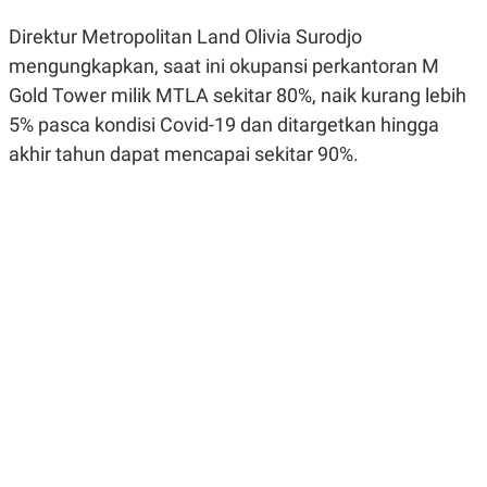
R
G
S
I
Direktur Metropolitan Land Olivia Surodjo
O
O
mengungkapkan, saat ini okupansi perkantoran M
N
N
A
A
Gold Tower milik MTLA sekitar 80%, naik kurang lebih
L
L
F
5% pasca kondisi Covid-19 dan ditargetkan hingga
I
akhir tahun dapat mencapai sekitar 90%.
N
A
N
C
E
Y
C
A
A
N
R
G
I
T
T
E
A
R
H
.
U
.
.
K
L
E
I
S
F