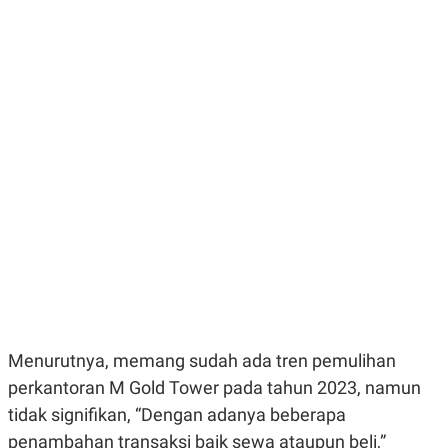
E
E
H
S
A
T
T
Y
A
L
N
E
E
A
N
N
G
A
L
L
I
I
S
S
H
I
S
E
K
X
O
E
L
C
O
U
M
T
I
V
Menurutnya, memang sudah ada tren pemulihan
E
perkantoran M Gold Tower pada tahun 2023, namun
C
O
tidak signifikan, “Dengan adanya beberapa
R
N
penambahan transaksi baik sewa ataupun beli,”