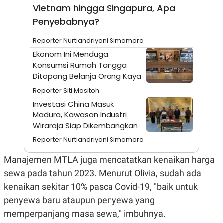
A
I
Vietnam hingga Singapura, Apa
S
V
K
E
Penyebabnya?
E
M
Reporter Nurtiandriyani Simamora
E
N
Ekonom Ini Menduga
T
Konsumsi Rumah Tangga
E
R
Ditopang Belanja Orang Kaya
I
Reporter Siti Masitoh
A
N
Investasi China Masuk
L
Madura, Kawasan Industri
E
Wiraraja Siap Dikembangkan
S
T
Reporter Nurtiandriyani Simamora
A
R
Manajemen MTLA juga mencatatkan kenaikan harga
I
sewa pada tahun 2023. Menurut Olivia, sudah ada
kenaikan sekitar 10% pasca Covid-19, "baik untuk
KANAL
penyewa baru ataupun penyewa yang
P
I
memperpanjang masa sewa," imbuhnya.
U
M