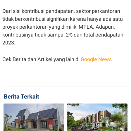
S
A
A
G
Dari sisi kontribusi pendapatan, sektor perkantoran
T
E
D
S
tidak berkontribusi signifikan karena hanya ada satu
A
T
proyek perkantoran yang dimiliki MTLA. Adapun,
A
kontribusinya tidak sampai 2% dari total pendapatan
K
L
2023.
O
I
N
P
T
S
A
U
Cek Berita dan Artikel yang lain di
Google News
N
S
T
V
JARINGAN
Berita Terkait
K
P
O
R
N
E
T
S
A
S
N
R
A
E