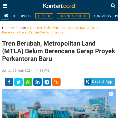
TERPOPULER
E-PAPER
BUSINESS INSIGHT
KONTAN TV
P
Home
>
industri
>
Tren Berubah, Metropolitan Land (MTLA) Belum
Berencana Garap Proyek Perkantoran Baru
MY
Tren Berubah, Metropolitan Land
KONTAN
(MTLA) Belum Berencana Garap Proyek
Daftar
Perkantoran Baru
Masuk
Jumat, 05 April 2024 | 14:14 WIB
Baca di App
BERITA
I
N
N
A
V
S
E
I
S
O
T
N