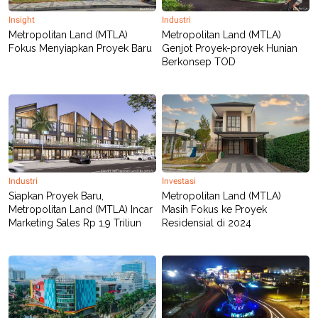
C
L
A
E
Insight
Industri
D
A
Metropolitan Land (MTLA)
Metropolitan Land (MTLA)
E
S
Fokus Menyiapkan Proyek Baru
Genjot Proyek-proyek Hunian
M
E
Y
.
Berkonsep TOD
I
D
L
K
A
I
N
N
G
E
G
R
A
J
N
A
A
E
Industri
Investasi
N
M
Siapkan Proyek Baru,
Metropolitan Land (MTLA)
C
I
Metropolitan Land (MTLA) Incar
Masih Fokus ke Proyek
E
T
Marketing Sales Rp 1,9 Triliun
Residensial di 2024
T
E
A
N
K
E
A
P
D
A
V
P
E
E
R