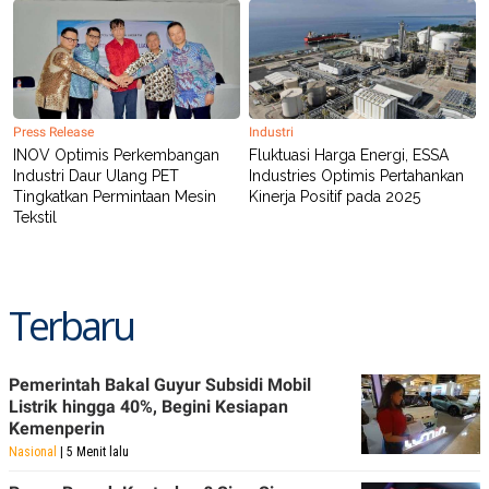
R
T
I
S
I
N
G
K
Press Release
Industri
G
INOV Optimis Perkembangan
Fluktuasi Harga Energi, ESSA
M
Industri Daur Ulang PET
Industries Optimis Pertahankan
E
D
Tingkatkan Permintaan Mesin
Kinerja Positif pada 2025
I
Tekstil
A
.
I
D
Terbaru
SITEMAP
PROFILE
TERM
OF
Pemerintah Bakal Guyur Subsidi Mobil
USE
Listrik hingga 40%, Begini Kesiapan
PEDOMAN
Kemenperin
PEMBERITAAN
Nasional
| 5 Menit lalu
SIBER
PRIVACY