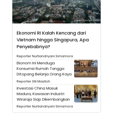
A
I
S
V
K
E
E
M
E
N
T
Ekonomi RI Kalah Kencang dari
E
R
Vietnam hingga Singapura, Apa
I
Penyebabnya?
A
N
Reporter Nurtiandriyani Simamora
L
E
Ekonom Ini Menduga
S
Konsumsi Rumah Tangga
T
A
Ditopang Belanja Orang Kaya
R
I
Reporter Siti Masitoh
Investasi China Masuk
Madura, Kawasan Industri
KANAL
Wiraraja Siap Dikembangkan
Reporter Nurtiandriyani Simamora
P
I
U
M