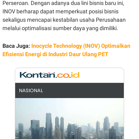
Perseroan. Dengan adanya dua lini bisnis baru ini,
N
S
INOV berharap dapat memperkuat posisi bisnis
E
E
W
R
sekaligus mencapai kestabilan usaha Perusahaan
S
E
S
M
melalui optimalisasi sumber daya yang dimiliki.
E
O
T
N
U
I
Baca Juga:
Inocycle Technology (INOV) Optimalkan
P
A
Efisiensi Energi di Industri Daur Ulang PET
A
K
D
I
V
L
A
S
K
O
R
NASIONAL
P
O
R
A
S
I
K
N
I
A
L
T