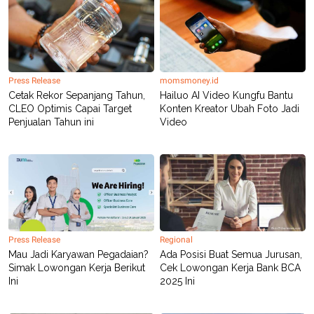
C
L
A
E
D
A
E
S
M
E
Y
.
I
Press Release
momsmoney.id
D
Cetak Rekor Sepanjang Tahun,
Hailuo AI Video Kungfu Bantu
L
K
CLEO Optimis Capai Target
Konten Kreator Ubah Foto Jadi
A
I
Penjualan Tahun ini
Video
N
N
G
E
G
R
A
J
N
A
A
E
N
M
C
I
E
T
T
E
A
N
Press Release
Regional
K
Mau Jadi Karyawan Pegadaian?
Ada Posisi Buat Semua Jurusan,
E
A
Simak Lowongan Kerja Berikut
Cek Lowongan Kerja Bank BCA
P
D
Ini
2025 Ini
A
V
P
E
E
R