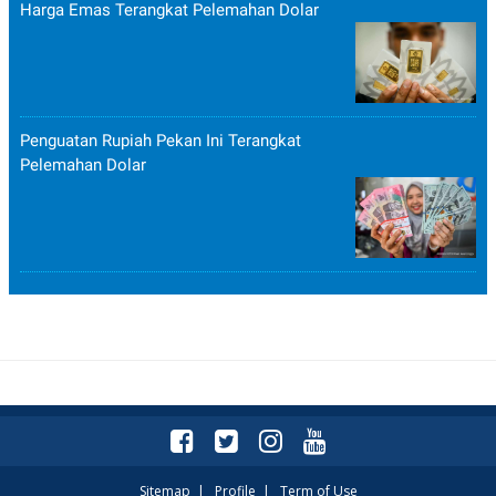
Harga Emas Terangkat Pelemahan Dolar
Penguatan Rupiah Pekan Ini Terangkat
Pelemahan Dolar
Sitemap
|
Profile
|
Term of Use