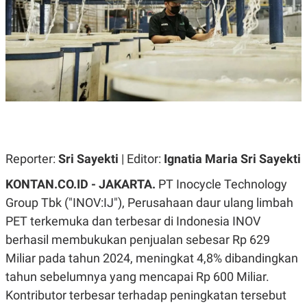
A
A
S
L
I
K
I
E
N
U
D
A
U
N
S
G
T
A
R
N
I
P
I
E
N
Reporter:
Sri Sayekti
| Editor:
Ignatia Maria Sri Sayekti
L
T
U
E
KONTAN.CO.ID - JAKARTA.
PT Inocycle Technology
A
R
N
N
Group Tbk ("INOV:IJ"), Perusahaan daur ulang limbah
G
A
PET terkemuka dan terbesar di Indonesia INOV
U
S
S
I
berhasil membukukan penjualan sebesar Rp 629
A
O
H
N
Miliar pada tahun 2024, meningkat 4,8% dibandingkan
A
A
tahun sebelumnya yang mencapai Rp 600 Miliar.
L
Kontributor terbesar terhadap peningkatan tersebut
P
R
E
E