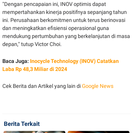
S
A
"Dengan pencapaian ini, INOV optimis dapat
A
G
T
E
mempertahankan kinerja positifnya sepanjang tahun
D
S
ini. Perusahaan berkomitmen untuk terus berinovasi
A
T
dan meningkatkan efisiensi operasional guna
A
mendukung pertumbuhan yang berkelanjutan di masa
K
L
O
I
depan," tutup Victor Choi.
N
P
T
S
A
U
Baca Juga:
Inocycle Technology (INOV) Catatkan
N
S
T
Laba Rp 48,3 Miliar di 2024
V
Cek Berita dan Artikel yang lain di
Google News
JARINGAN
K
P
O
R
N
E
T
S
A
S
Berita Terkait
N
R
A
E