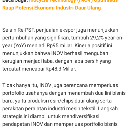
E
R
Raup Potensi Ekonomi Industri Daur Ulang
F
B
O
U
K
S
U
I
Selain Re-PSF, penjualan ekspor juga menunjukkan
S
N
E
pertumbuhan yang signifikan, tumbuh 29,2% year-on-
S
year (YoY) menjadi Rp95 miliar. Kinerja positif ini
S
I
menunjukkan bahwa INOV berhasil mengubah
N
S
kerugian menjadi laba, dengan laba bersih yang
I
tercatat mencapai Rp48,3 Miliar.
G
H
T
Tidak hanya itu, INOV juga berencana memperluas
S
B
T
E
portofolio usahanya dengan menambah dua lini bisnis
O
L
C
A
baru, yaitu produksi resin/chips daur ulang serta
K
N
perakitan peralatan industri mesin tekstil. Langkah
S
J
E
A
strategis ini diambil untuk mendiversifikasi
T
O
U
N
pendapatan INOV dan memperluas portfolio bisnis
P