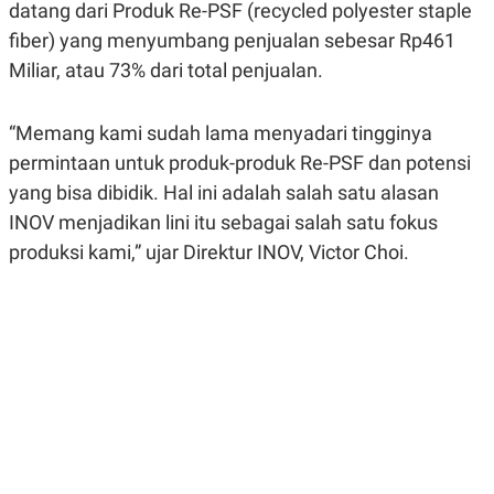
datang dari Produk Re-PSF (recycled polyester staple
R
G
S
I
fiber) yang menyumbang penjualan sebesar Rp461
O
O
N
N
Miliar, atau 73% dari total penjualan.
A
A
L
L
F
“Memang kami sudah lama menyadari tingginya
I
N
permintaan untuk produk-produk Re-PSF dan potensi
A
yang bisa dibidik. Hal ini adalah salah satu alasan
N
C
INOV menjadikan lini itu sebagai salah satu fokus
E
produksi kami,” ujar Direktur INOV, Victor Choi.
Y
C
A
A
N
R
G
I
T
T
E
A
R
H
.
U
.
.
K
L
E
I
S
F