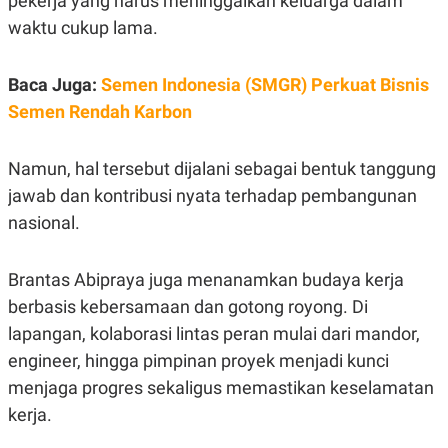
pekerja yang harus meninggalkan keluarga dalam
S
A
A
G
waktu cukup lama.
T
E
D
S
A
Baca Juga:
Semen Indonesia (SMGR) Perkuat Bisnis
T
A
Semen Rendah Karbon
K
L
O
I
N
P
Namun, hal tersebut dijalani sebagai bentuk tanggung
T
S
A
U
jawab dan kontribusi nyata terhadap pembangunan
N
S
nasional.
T
V
Brantas Abipraya juga menanamkan budaya kerja
JARINGAN
berbasis kebersamaan dan gotong royong. Di
lapangan, kolaborasi lintas peran mulai dari mandor,
K
P
O
R
engineer, hingga pimpinan proyek menjadi kunci
N
E
menjaga progres sekaligus memastikan keselamatan
T
S
A
S
kerja.
N
R
A
E