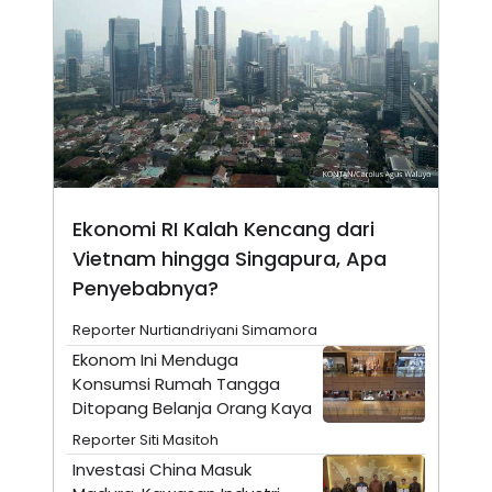
N
S
E
E
W
R
S
E
S
M
E
O
T
N
U
I
P
A
A
K
D
I
V
L
Ekonomi RI Kalah Kencang dari
A
Vietnam hingga Singapura, Apa
S
K
Penyebabnya?
O
R
Reporter Nurtiandriyani Simamora
P
O
Ekonom Ini Menduga
R
Konsumsi Rumah Tangga
A
S
Ditopang Belanja Orang Kaya
I
Reporter Siti Masitoh
K
N
I
A
Investasi China Masuk
L
T