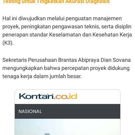
Testing untuk Tingkatkan Akurasi Diagnosis
E
R
F
B
Hal ini diwujudkan melalui penguatan manajemen
O
U
K
S
proyek, peningkatan pengawasan teknis, serta disiplin
U
I
S
N
penerapan standar Keselamatan dan Kesehatan Kerja
E
(K3).
S
S
I
N
Sekretaris Perusahaan Brantas Abipraya Dian Sovana
S
I
mengungkapkan bahwa percepatan proyek didukung
G
tenaga kerja dalam jumlah besar.
H
T
S
B
T
E
O
L
C
A
K
N
NASIONAL
S
J
E
A
T
O
U
N
P