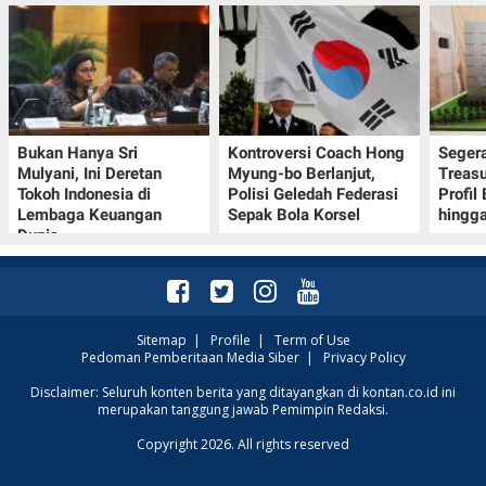
Bukan Hanya Sri
Kontroversi Coach Hong
Seger
Mulyani, Ini Deretan
Myung-bo Berlanjut,
Treasu
Tokoh Indonesia di
Polisi Geledah Federasi
Profil
Lembaga Keuangan
Sepak Bola Korsel
hingga
Dunia
Sitemap
|
Profile
|
Term of Use
Pedoman Pemberitaan Media Siber
|
Privacy Policy
Disclaimer: Seluruh konten berita yang ditayangkan di kontan.co.id ini
merupakan tanggung jawab Pemimpin Redaksi.
Copyright 2026. All rights reserved