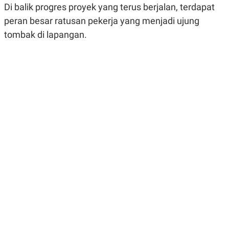
Di balik progres proyek yang terus berjalan, terdapat
R
G
S
I
peran besar ratusan pekerja yang menjadi ujung
O
O
N
N
tombak di lapangan.
A
A
L
L
F
I
N
A
N
C
E
Y
C
A
A
N
R
G
I
T
T
E
A
R
H
.
U
.
.
K
L
E
I
S
F