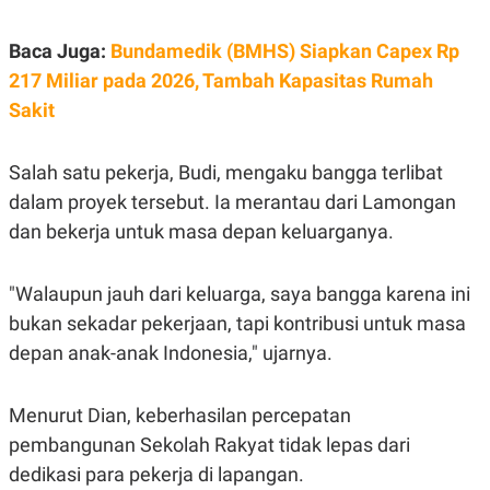
R
T
I
S
Baca Juga:
Bundamedik (BMHS) Siapkan Capex Rp
I
217 Miliar pada 2026, Tambah Kapasitas Rumah
N
G
Sakit
K
G
M
Salah satu pekerja, Budi, mengaku bangga terlibat
E
D
dalam proyek tersebut. Ia merantau dari Lamongan
I
dan bekerja untuk masa depan keluarganya.
A
.
I
D
"Walaupun jauh dari keluarga, saya bangga karena ini
bukan sekadar pekerjaan, tapi kontribusi untuk masa
depan anak-anak Indonesia," ujarnya.
SITEMAP
PROFILE
TERM
OF
USE
Menurut Dian, keberhasilan percepatan
PEDOMAN
pembangunan Sekolah Rakyat tidak lepas dari
PEMBERITAAN
SIBER
dedikasi para pekerja di lapangan.
PRIVACY