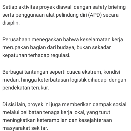
C
L
A
E
Setiap aktivitas proyek diawali dengan safety briefing
D
A
serta penggunaan alat pelindung diri (APD) secara
E
S
M
E
disiplin.
Y
.
I
D
Perusahaan menegaskan bahwa keselamatan kerja
L
K
A
I
merupakan bagian dari budaya, bukan sekadar
N
N
kepatuhan terhadap regulasi.
G
E
G
R
A
J
N
A
Berbagai tantangan seperti cuaca ekstrem, kondisi
A
E
medan, hingga keterbatasan logistik dihadapi dengan
N
M
C
I
pendekatan terukur.
E
T
T
E
A
N
K
Di sisi lain, proyek ini juga memberikan dampak sosial
E
A
melalui pelibatan tenaga kerja lokal, yang turut
P
D
meningkatkan keterampilan dan kesejahteraan
A
V
P
E
masyarakat sekitar.
E
R