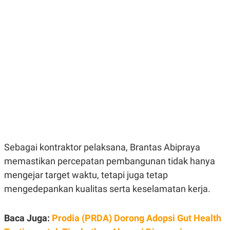
E
E
H
S
A
T
T
Y
A
L
N
E
E
A
N
N
G
A
L
L
I
I
S
S
H
I
S
E
K
X
O
E
L
Sebagai kontraktor pelaksana, Brantas Abipraya
C
O
U
M
memastikan percepatan pembangunan tidak hanya
T
mengejar target waktu, tetapi juga tetap
I
V
mengedepankan kualitas serta keselamatan kerja.
E
C
O
R
Baca Juga:
Prodia (PRDA) Dorong Adopsi Gut Health
N