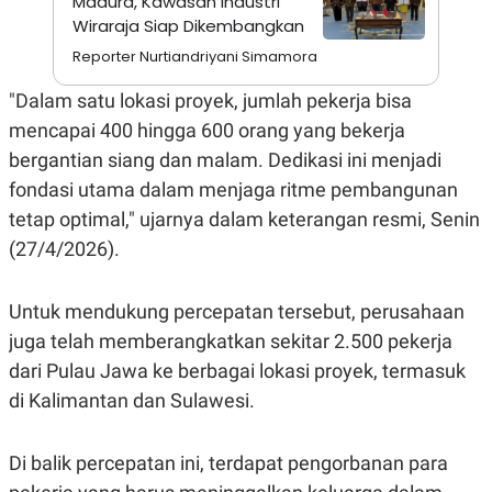
Madura, Kawasan Industri
A
I
Wiraraja Siap Dikembangkan
S
V
K
E
Reporter Nurtiandriyani Simamora
E
M
E
"Dalam satu lokasi proyek, jumlah pekerja bisa
N
mencapai 400 hingga 600 orang yang bekerja
T
E
bergantian siang dan malam. Dedikasi ini menjadi
R
I
fondasi utama dalam menjaga ritme pembangunan
A
tetap optimal," ujarnya dalam keterangan resmi, Senin
N
(27/4/2026).
L
E
S
T
Untuk mendukung percepatan tersebut, perusahaan
A
R
juga telah memberangkatkan sekitar 2.500 pekerja
I
dari Pulau Jawa ke berbagai lokasi proyek, termasuk
di Kalimantan dan Sulawesi.
KANAL
Di balik percepatan ini, terdapat pengorbanan para
P
I
U
M