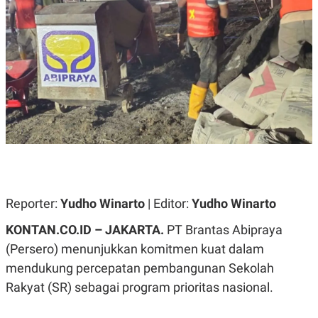
A
A
S
L
I
K
I
E
N
U
D
A
U
N
S
G
T
A
R
N
I
P
I
E
N
L
T
U
E
A
R
Reporter:
Yudho Winarto
| Editor:
Yudho Winarto
N
N
G
A
KONTAN.CO.ID – JAKARTA.
PT Brantas Abipraya
U
S
S
I
(Persero) menunjukkan komitmen kuat dalam
A
O
H
N
mendukung percepatan pembangunan Sekolah
A
A
L
Rakyat (SR) sebagai program prioritas nasional.
P
R
E
E