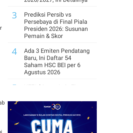
8
3
Mendukung Infrastruktur
Prediksi Persib vs
Digital, Pemerintah
Persebaya di Final Piala
Harus Mendorong
r
Presiden 2026: Susunan
Skema Skema Fair Share
Pemain & Skor
4
Ada 3 Emiten Pendatang
Baru, Ini Daftar 54
Saham HSC BEI per 6
Agustus 2026
5
UEFA hingga Luis Figo,
Ini Daftar Pihak yang
Menentang Gianni
wab
Infantino
6
Krisis Migrasi Ancam
Status Maroko sebagai
i