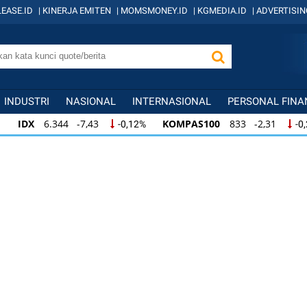
EASE.ID
|
KINERJA EMITEN
|
MOMSMONEY.ID
|
KGMEDIA.ID
|
ADVERTISIN
INDUSTRI
NASIONAL
INTERNASIONAL
PERSONAL FINA
IDX
6.344 -7,43
KOMPAS100
833 -2,31
-0,12%
-0
IDX
6.344 -7,43
KOMPAS100
833 -2,31
-0,12%
-0,
KOMPAS100
833 -2,31
LQ45
631 -3,13
-0,28%
-0,