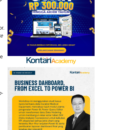
Tuan Rumah Piala Dunia
2030
7
Promo Super Hemat
r.
Indomaret 6–19 Agustus
re
2026, Diskon Kebutuhan
Rumah hingga 40%
ke
8
Tema dan Logo Hari
Pramuka Ke-65 Tahun
2026: Aktif Dukung
Swasembada Pangan
Nasional
p-
9
Apa Saja Syarat
Pencairan JHT 10%? Cek
Dokumen dan Panduan
untuk Peserta BPJSTK