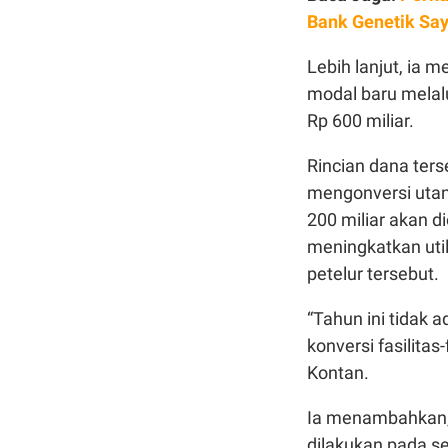
Bank Genetik Sa
Lebih lanjut, i
modal baru melal
Rp 600 miliar.
Rincian dana ters
mengonversi utan
200 miliar akan d
meningkatkan util
petelur tersebut.
“Tahun ini tidak 
konversi fasilita
Kontan.
Ia menambahkan, 
dilakukan pada s