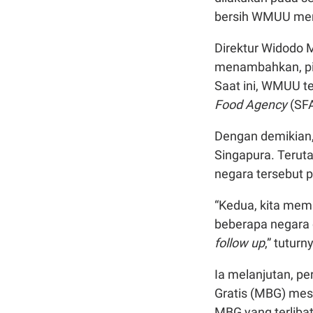
bersih WMUU meny
Direktur Widodo
menambahkan, pi
Saat ini, WMUU te
Food Agency
(SFA
Dengan demikian,
Singapura. Teruta
negara tersebut
“Kedua, kita mem
beberapa negara 
follow up
,” tuturn
Ia melanjutan, p
Gratis (MBG) mesk
MBG yang terlibat