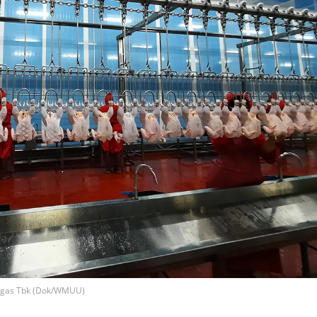
ggas Tbk (Dok/WMUU)