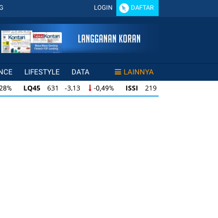
G
LOGIN
DAFTAR
NCE
LIFESTYLE
DATA
LAINNYA
LQ45
631 -3,13
ISSI
219 -0,63
,28%
-0,49%
-0,29%
LQ45
631 -3,13
ISSI
219 -0,63
28%
-0,49%
-0,29%
ISSI
219 -0,63
IDX30
354 -1,64
49%
-0,29%
-0,46%