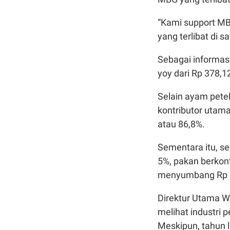
“Kami support MB
yang terlibat di s
Sebagai informas
yoy dari Rp 378,12
Selain ayam pete
kontributor utam
atau 86,8%.
Sementara itu, s
5%, pakan berkont
menyumbang Rp 1 
Direktur Utama W
melihat industri 
Meskipun, tahun l