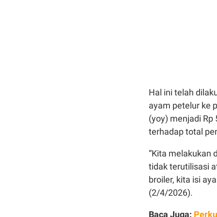
Hal ini telah dila
ayam petelur ke
(yoy) menjadi Rp 5
terhadap total p
“K
ita melakukan d
tidak terutilisasi 
broiler, kita isi 
(2/4/2026).
Baca Juga:
Perku