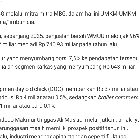
G melalui mitra-mitra MBG, dalam hal ini UMKM-UMKM
ana,” imbuh dia.
i, sepanjang 2025, penjualan bersih WMUU melonjak 96
 miliar menjadi Rp 740,93 miliar pada tahun lalu.
lur yang menyumbang porsi 7,6% ke pendapatan tersebu
a ialah segmen karkas yang menyumbang Rp 643 miliar
egmen day old chick (DOC) memberikan Rp 37 miliar atau
ribusi Rp 4 miliar atau 0,5%, sedangkan
broiler commerci
miliar atau baru 0,1%.
idodo Makmur Unggas Ali Mas'adi melanjutkan, pihakny
perunggasan masih memiliki prospek positif tahun ini.
alu, industri menghadapi tantangan seperti f
luktuasi