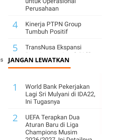
untuk Operasional
Perusahaan
4
Kinerja PTPN Group
Tumbuh Positif
5
TransNusa Ekspansi
Rute Internasional, Bidik
JANGAN LEWATKAN
is
Semua Segmen Pasar
6
Kemenperin Bidik
1
Startup Jadi Mitra
World Bank Pekerjakan
Transformasi Industri
Lagi Sri Mulyani di IDA22,
Manufaktur
Ini Tugasnya
7
2
Pasar Tablet Indonesia
UEFA Terapkan Dua
Melesat 31% di
Aturan Baru di Liga
Semester I-2026,
Champions Musim
Tembus 1,3 Juta Unit
2026/2027, Ini Detailnya