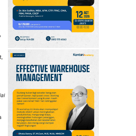
10
Tema dan Kegiatan Hari
Hutan Indonesia 7
Agustus 2026:
Kampanye
%
Reforestathon
t,
al
a