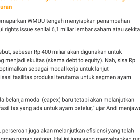
yuran
a memaparkan WMUU tengah menyiapkan penambahan
ui
rights issue
senilai 6,1 miliar lembar saham atau sekita
ebut, sebesar Rp 400 miliar akan digunakan untuk
g menjadi ekuitas (skema
debt to equity
). Nah, sisa Rp
ioptimalkan sebagai modal kerja untuk lanjut
isasi fasilitas produksi terutama untuk segmen ayam
ada belanja modal (capex) baru tetapi akan melanjutkan
s-fasilitas yang ada untuk ayam petelur,” ujar Andi menja
perseroan juga akan melanjutkan efisiensi yang telah
egmen rumah potong. Hal ini juga yang menyebabkan rug